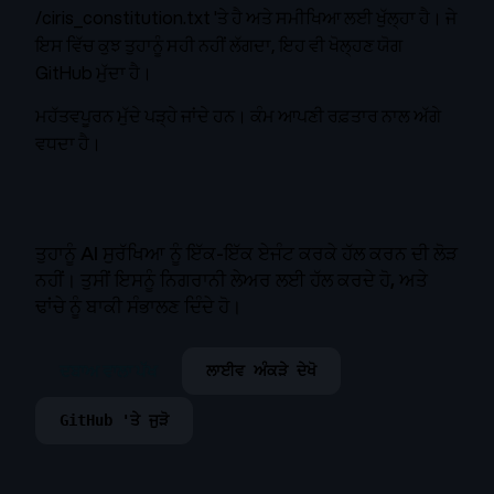
/ciris_constitution.txt
'ਤੇ ਹੈ ਅਤੇ ਸਮੀਖਿਆ ਲਈ ਖੁੱਲ੍ਹਾ ਹੈ। ਜੇ
ਇਸ ਵਿੱਚ ਕੁਝ ਤੁਹਾਨੂੰ ਸਹੀ ਨਹੀਂ ਲੱਗਦਾ, ਇਹ ਵੀ ਖੋਲ੍ਹਣ ਯੋਗ
GitHub ਮੁੱਦਾ ਹੈ।
ਮਹੱਤਵਪੂਰਨ ਮੁੱਦੇ ਪੜ੍ਹੇ ਜਾਂਦੇ ਹਨ। ਕੰਮ ਆਪਣੀ ਰਫ਼ਤਾਰ ਨਾਲ ਅੱਗੇ
ਵਧਦਾ ਹੈ।
ਤੁਹਾਨੂੰ AI ਸੁਰੱਖਿਆ ਨੂੰ ਇੱਕ-ਇੱਕ ਏਜੰਟ ਕਰਕੇ ਹੱਲ ਕਰਨ ਦੀ ਲੋੜ
ਨਹੀਂ। ਤੁਸੀਂ ਇਸਨੂੰ ਨਿਗਰਾਨੀ ਲੇਅਰ ਲਈ ਹੱਲ ਕਰਦੇ ਹੋ, ਅਤੇ
ਢਾਂਚੇ ਨੂੰ ਬਾਕੀ ਸੰਭਾਲਣ ਦਿੰਦੇ ਹੋ।
ਦਬਾਅ ਵਾਲਾ ਪੱਖ
ਲਾਈਵ ਅੰਕੜੇ ਦੇਖੋ
GitHub 'ਤੇ ਜੁੜੋ