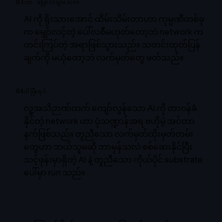
03
ဘာ ပြောင်းသွားသလဲ
AI ကို ရိုးသားအောင် ထိမ်းသိမ်းတာဟာ ကုမ္ပဏီတစ်ခု
က မျှော်လင့်တဲ့ ပေါ်လစီမဟုတ်တော့ဘဲ network က
တင်းကြပ်တဲ့ အရာဖြစ်သွားသည်။ သတင်းထုတ်ပြန်
ချက်ကို မယုံတော့ဘဲ လက်မှတ်တွေ ဖတ်သည်။
04
ဒါပြီးရင်
လူ့အသိဉာဏ်ထက် ကျော်လွန်သော AI ကို တာဝန်ခံ
နိုင်တဲ့ network ဟာ ပုံသဏ္ဍာန်အရ ဗဟိုမဲ့ အင်တာ
နက်ဖြစ်သည်။ တူညီသော လက်မှတ်ထိုးမှတ်တမ်း
တွေဟာ ဘယ်သူမဆို ဘာမှန်သလဲ စစ်ဆေးနိုင်ပြီး
သင့်ဖုန်းမှာရှိတဲ့ AI နဲ့ တူညီသော ကိုယ်ပိုင် substrate
ပေါ်မှာ run သည်။