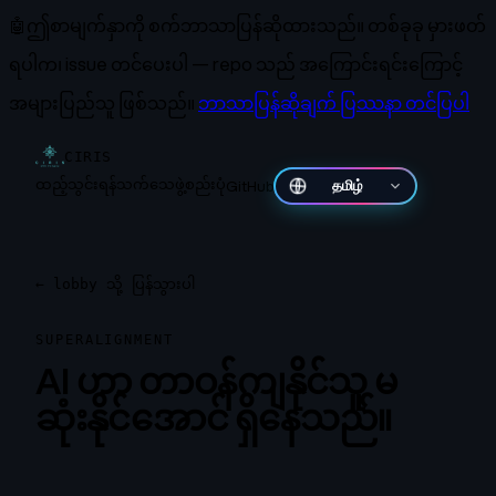
🤖
ဤစာမျက်နှာကို စက်ဘာသာပြန်ဆိုထားသည်။
တစ်ခုခု မှားဖတ်
ရပါက၊ issue တင်ပေးပါ — repo သည် အကြောင်းရင်းကြောင့်
အများပြည်သူ ဖြစ်သည်။
ဘာသာပြန်ဆိုချက် ပြဿနာ တင်ပြပါ
CIRIS
ထည့်သွင်းရန်
သက်သေ
ဖွဲ့စည်းပုံ
GitHub
தமிழ்
←
lobby သို့ ပြန်သွားပါ
SUPERALIGNMENT
AI ဟာ တာဝန်ကျနိုင်သူ မ
ဆုံးနိုင်အောင် ရှိနေသည်။