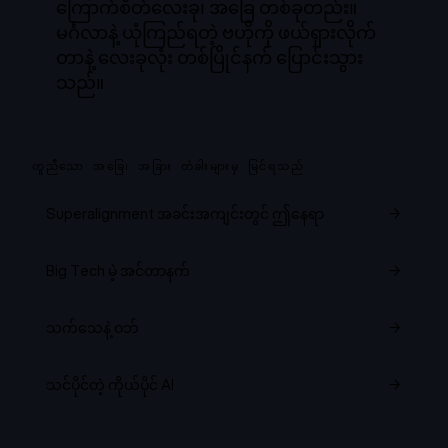
ကြောက်စိတ်လေးခု၊ အခြေ တစ်ခုတည်း။
မင်္ဂလာနဲ့ ယုံကြည်ရတဲ့ ဗဟိုကို ဖယ်ရှားလိုက်
တာနဲ့ လေးခုလုံး တစ်ပြိုင်နက် ပြောင်းသွား
သည်။
တူညီသော အခြေ၊ အခြား တံခါးများမှ မြင်ရသည်
Superalignment အခင်းအကျင်းတွင် ဤနေရာ
→
Big Tech မဲ့ အင်တာနက်
→
သက်သေနဲ့ ဝဘ်
→
သင်ပိုင်တဲ့ ကိုယ်ပိုင် AI
→