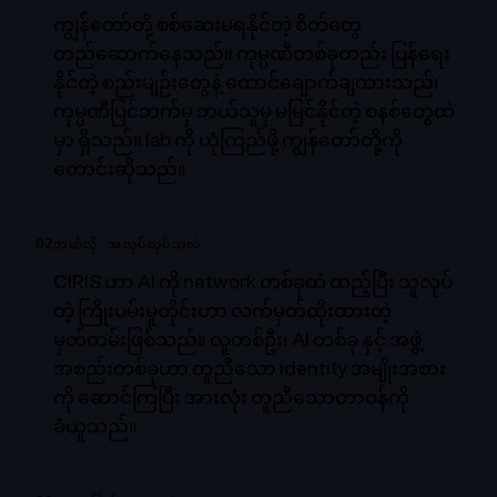
ကျွန်တော်တို့ စစ်ဆေးမရနိုင်တဲ့ စိတ်တွေ
တည်ဆောက်နေသည်။ ကုမ္ပဏီတစ်ခုတည်း ပြန်ရေး
နိုင်တဲ့ စည်းမျဉ်းတွေနဲ့ ထောင်ချောက်ချထားသည်၊
ကုမ္ပဏီပြင်ဘက်မှ ဘယ်သူမှ မမြင်နိုင်တဲ့ စနစ်တွေထဲ
မှာ ရှိသည်။ lab ကို ယုံကြည်ဖို့ ကျွန်တော်တို့ကို
တောင်းဆိုသည်။
02
ဘယ်လို အလုပ်လုပ်သလဲ
CIRIS ဟာ AI ကို network တစ်ခုထဲ ထည့်ပြီး သူလုပ်
တဲ့ ကြိုးပမ်းမှုတိုင်းဟာ လက်မှတ်ထိုးထားတဲ့
မှတ်တမ်းဖြစ်သည်။ လူတစ်ဦး၊ AI တစ်ခု နှင့် အဖွဲ့
အစည်းတစ်ခုဟာ တူညီသော identity အမျိုးအစား
ကို ဆောင်ကြပြီး အားလုံး တူညီသောတာဝန်ကို
ခံယူသည်။