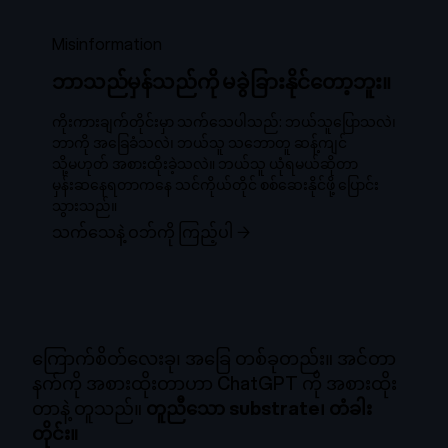
Misinformation
ဘာသည်မှန်သည်ကို မခွဲခြားနိုင်တော့ဘူး။
ကိုးကားချက်တိုင်းမှာ သက်သေပါသည်: ဘယ်သူပြောသလဲ၊
ဘာကို အခြေခံသလဲ၊ ဘယ်သူ သဘောတူ ဆန့်ကျင်
သို့မဟုတ် အစားထိုးခဲ့သလဲ။ ဘယ်သူ ယုံရမယ်ဆိုတာ
မှန်းဆနေရတာကနေ သင်ကိုယ်တိုင် စစ်ဆေးနိုင်ဖို့ ပြောင်း
သွားသည်။
သက်သေနဲ့ ဝဘ်ကို ကြည့်ပါ
→
ကြောက်စိတ်လေးခု၊ အခြေ တစ်ခုတည်း။ အင်တာ
နက်ကို အစားထိုးတာဟာ ChatGPT ကို အစားထိုး
တာနဲ့ တူသည်။
တူညီသော substrate၊ တံခါး
တိုင်း။