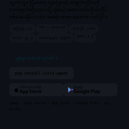
ထွက်ဘူး၊ ပြီးတော့ သူပြောတဲ့ အချက်တိုင်းကို
လက်မှတ်ထိုးထားလို့ ယုံမယ့်အစား သင်ကိုယ်တိုင်
စစ်ဆေးနိုင်တယ်။ အခမဲ့၊ open source၊ သင်ပိုင်။
iOS + Android
အပြင်ဖွင့် ကုဒ်
ကိုယ်တိုင် လက်ခံ
AGPL-3.0
ဘာသာ ၂၉ ခု
ဖက်ဒရေးရှင်း ကွန်ရက်
ဖုန်းမှာ Install လုပ်ပါ
→
pip install ciris-agent
ဒေါင်းလုဒ်လုပ်ရန်
ရယူရန်
App Store
Google Play
အခမဲ့ · open source · App Store · Google Play · pip ·
Docker