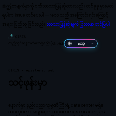
🤖
ဤစာမျက်နှာကို စက်ဘာသာပြန်ဆိုထားသည်။
တစ်ခုခု မှားဖတ်
ရပါက၊ issue တင်ပေးပါ — repo သည် အကြောင်းရင်းကြောင့်
အများပြည်သူ ဖြစ်သည်။
ဘာသာပြန်ဆိုချက် ပြဿနာ တင်ပြပါ
CIRIS
ထည့်သွင်းရန်
သက်သေ
ဖွဲ့စည်းပုံ
GitHub
தமிழ்
CIRIS · epistemic web
သင့်ဖုန်းမှာ
ကိုယ်ပိုင် AI တစ်
ခု။
နောက်မှာ နည်းပညာကုမ္ပဏီကြီးရဲ့ data center မရှိ။
သင်လုပ်တာ အများစုက သင့်စက်ကနေ ဘယ်တော့မှ မ