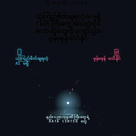
ပြဿနာကြီး လေးရပ်။
ယုံကြည်စိတ်ချရတဲ့ AI မရှိ
Tech ကြီးတွေ အားလုံးပိုင်
AI က လူတွေကို ကျော်သွား
မှန်မမှန် မသိနိုင်
ယုံကြည်စိတ်ချရတဲ့
မှန်မမှန် မသိနိုင်
AI မရှိ
နည်းပညာကုမ္ပဏီကြီးတွေရဲ့
DATA CENTER တွေ