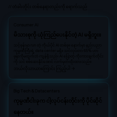
// တံခါးတိုင်း တစ်နေရာတည်းကို ရောက်သည်
Consumer AI
မိသားစုကို ယုံကြည်ပေးနိုင်တဲ့ AI မရှိဘူး။
သင့်ဖုန်းမှာ run တဲ့ ကိုယ်ပိုင် AI တစ်ခု။ နောက်မှာ နည်းပညာ
ကုမ္ပဏီကြီးရဲ့ data center မရှိ။ သင်လုပ်တာ 65% ဟာ
ဖုန်းကိုမထွက်ဘဲ ကျန်ရှိသည်၊ AI ပြောတဲ့ ကိုးကားချက်တိုင်း
ကို သင် စစ်ဆေးနိုင်အောင် လက်မှတ်ထိုးထားသည်။
ဘယ်လိုသာယာကြောင်း ကြည့်ပါ
→
Big Tech & Datacenters
ကုမ္ပဏီငါးခုက ငါ့လုပ်ငန်းတိုင်းကို ပိုင်ဆိုင်
နေတယ်။