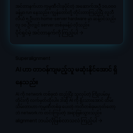
အင်တာနက်ဟာ ကုမ္ပဏီငါးခုပိုင်တဲ့ အဆောက်အဦ ၁၀,၀၀၀
ခန့်မှာ run နေသည်။ ကျွန်တော်တို့ တိုင်းတာကြည့်ပြီ: လူဘီ
လီယံ ၅ ဦးဟာ home-server hardware မှာ ဆန့်ဝင်သည်၊
လူ ၁၀ ဦးလျှင် server တစ်ခုခန့်ပဲ လိုသည်။
ပိုင်ရှင်မဲ့ အင်တာနက်ကို ကြည့်ပါ
→
Superalignment
AI ဟာ တာဝန်ကျမည့်သူ မဆုံးနိုင်အောင် ရှိ
နေသည်။
AI ကို network တစ်ခုထဲ ထည့်ပြီး သူလုပ်တဲ့ ကြိုးပမ်းမှု
တိုင်းကို လက်မှတ်ထိုးပါ။ ဒါဆို AI ကို ရိုးသားအောင် ထိမ်း
သိမ်းတာဟာ ကုမ္ပဏီတစ်ခု ပေးတဲ့ ကတိတစ်ခုမဟုတ်တော့
ဘဲ network က တင်းကြပ်တဲ့ အရာဖြစ်သွားသည်။
alignment ဘယ်လိုဖြစ်လာသလဲ ကြည့်ပါ
→