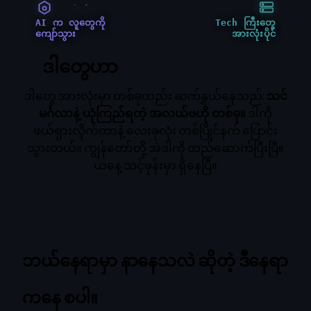
AI က လူတွေကို
Tech ကြီးတွေ
ကျော်သွား
အားလုံးပိုင်
ဒါတွေဟာ
ပြဿနာတစ်ခုထဲပဲ။
ဒါတွေ အားလုံးမှာ တစ်ခုတည်း ဆက်နွှယ်နေသည်:
သင်
မင်္ဂလာနဲ့ ယုံကြည်ရတဲ့ အလယ်ဗဟို တစ်ခု။
ဒါကို
ဖယ်ရှားလိုက်တာနဲ့ လေးခုလုံး တစ်ပြိုင်နက် ပြောင်း
သွားတယ်။ ကျွန်တော်တို့ အဲဒါကို တည်ဆောက်ပြီးပြီ။
ယနေ့ သင့်ဖုန်းမှာ ရှိနေပြီ။
ဘယ်နေရာမှာ နာနေသလဲ ဆိုတဲ့ ဒီနေရာ
ကနေ စပါ။