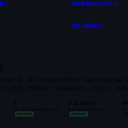
集
→
每条答案的评分方式
→
移交人类规范
→
能
明的一半，另一半是承载它的网络。fabric 传输的每
 CI 运行器上实测得出，而非建模估算。自己运行，结
0
2.6 GiB/s
9
量子
400 节点间的跨组数据泄露次数
每核心端到端加密吞吐量
在 
可
MEASURED
MEASURED