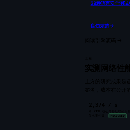
29种语言安全测试
良知规范
→
阅读引擎源码
→
工程
实测网络性
上方的研究成果是证
签名，成本在公开的
2,374 / s
单 CPU 核心每秒处理的后
签名事件数
MEASURED