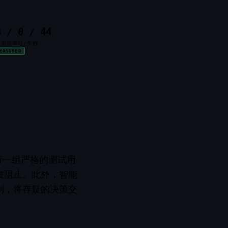
3 / 0 / 44
规测试通过/失败
EASURED
都有一组严格的测试用
被阻止。此外，智能
制，将存疑的决策交