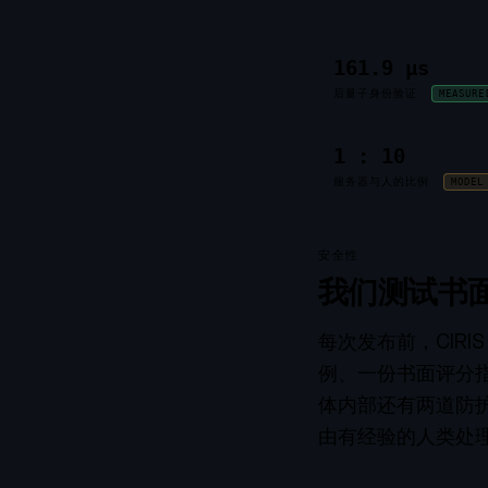
161.9 µs
后量子身份验证
MEASURE
1 : 10
服务器与人的比例
MODEL
安全性
我们测试书
每次发布前，CIR
例、一份书面评分
体内部还有两道防
由有经验的人类处