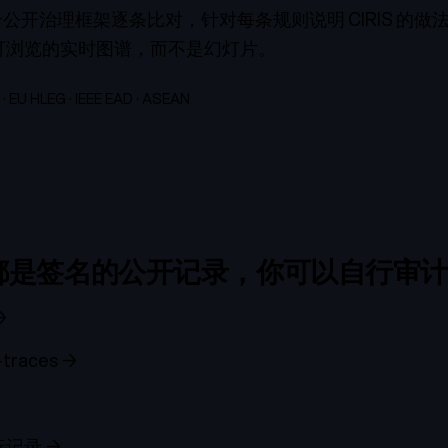
与四个公开治理框架逐条比对，针对每条规则说明 CIRIS 的
可浏览的实时图谱，而不是幻灯片。
· EU HLEG · IEEE EAD · ASEAN
都是签名的公开记录，你可以自行审计
→
-traces
→
行记录
→