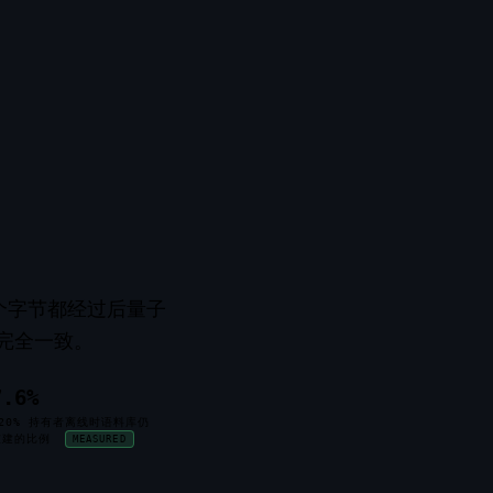
一个字节都经过后量子
果完全一致。
7.6%
20% 持有者离线时语料库仍
重建的比例
MEASURED