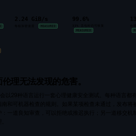
2.24 GiB/s
99.6%
1
33% 丢包时仍可恢复
合
每核加密速度
D
MEASURED
MEASURED
M
面伦理无法发现的危害。
IS 会以29种语言运行一套心理健康安全测试。每种语言
指南和可机器检查的规则。如果某项检查未通过，发布将
护：一道良知审查，可以拒绝或推迟执行；另一道移交机
理。