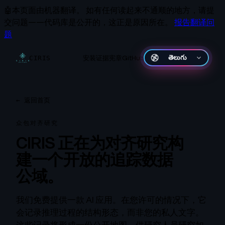
🤖
本页面由机器翻译。
如有任何读起来不通顺的地方，请提
交问题——代码库是公开的，这正是原因所在。
报告翻译问
题
安装
证据
宪章
GitHub
తెలుగు
CIRIS
←
返回首页
众包对齐研究
CIRIS 正在为对齐研究构
建一个开放的追踪数据
公域。
我们免费提供一款 AI 应用。在您许可的情况下，它
会记录推理过程的结构形态，而非您的私人文字。
这些记录将形成一份公开地图，供研究人员研究如