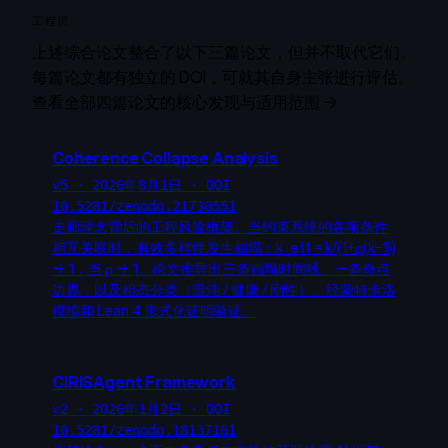
工程层
上述综合论文整合了以下三篇论文，但并不取代它们。
每篇论文都有独立的 DOI，可就其自身主张进行评估。
查看全部四篇论文的核心发现与适用范围 →
Coherence Collapse Analysis
v5 · 2026年8月1日 · DOI
10.5281/zenodo.21730551
走廊理念背后的工程风险框架。当约束系统的各项条件
相互关联时，有效多样性发生崩塌：k_eff = k/(1+ρ(k−1))
→ 1，当 ρ → 1。论文推导出三条崩塌时间线、一条奇点
边界，以及相态分类（混沌 / 健康 / 刚性）。经蒙特卡洛
模拟和 Lean 4 形式化证明验证。
CIRISAgent Framework
v2 · 2026年1月2日 · DOI
10.5281/zenodo.18137161