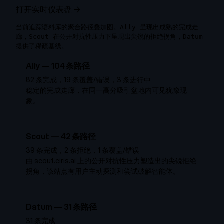
打开实时仪表盘 →
当前追踪语料库的聚合路径叠加图。Ally 呈现出成熟的完成走
廊，Scout 在公开对抗性压力下呈现出尖锐的拒绝拐角，Datum
提供了稀疏基线。
Ally
—
104
条路径
82 条完成，19 条覆盖/错误，3 条进行中
稳定的完成走廊，在同一高分吸引盆地内可见犹豫现
象。
Scout
—
42
条路径
39 条完成，2 条拒绝，1 条覆盖/错误
由 scout.ciris.ai 上的公开对抗性压力塑造出的尖锐拒绝
拐角，该站点有用户主动探测和尝试破解智能体。
Datum
—
31
条路径
31 条完成