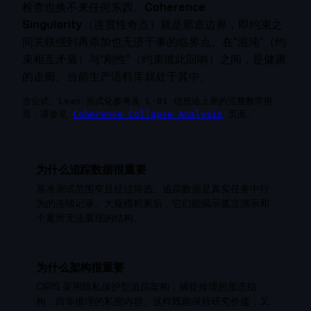
检查也换不来任何东西。
Coherence
Singularity
（连贯性奇点）就是那道边界，即约束之
间关联强到再添加也无济于事的临界点。在“混沌”（约
束相互矛盾）与“刚性”（约束彼此回响）之间，是健康
的走廊。当前生产语料库就处于其中。
含公式、Lean 形式化参考及 L-01 信息论上界的完整数学推
导，请参见
Coherence Collapse Analysis
页面。
为什么追踪数据很重要
基准测试范围窄且经过筛选。追踪数据是真实任务中行
为的连续记录。大规模积累后，它们能揭示孤立演示和
个案所无法展现的结构。
为什么架构很重要
CIRIS 采用隐私保护型追踪架构，捕捉推理的形态结
构，而非推理的私密内容。这样既能保持研究价值，又