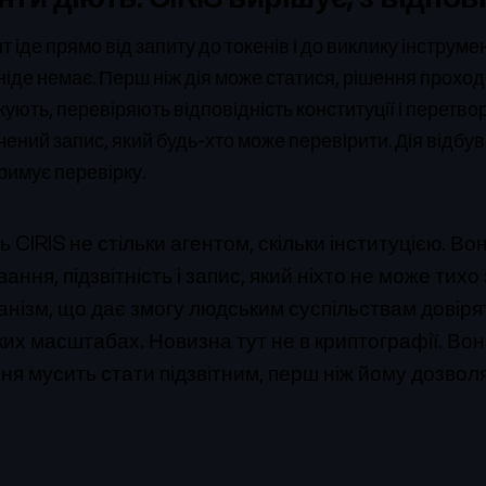
 іде прямо від запиту до токенів і до виклику інструме
 ніде немає. Перш ніж дія може статися, рішення прохо
жують, перевіряють відповідність конституції і перетв
чений запис, який будь-хто може перевірити. Дія відбув
римує перевірку.
 CIRIS не стільки агентом, скільки інституцією. Во
ання, підзвітність і запис, який ніхто не може тихо
анізм, що дає змогу людським суспільствам довіря
их масштабах. Новизна тут не в криптографії. Вон
я мусить стати підзвітним, перш ніж йому дозволя