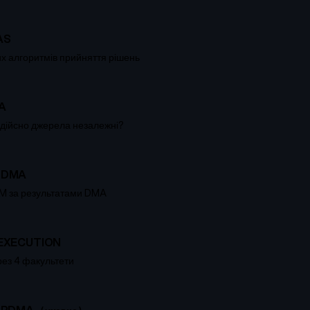
AS
х алгоритмів прийняття рішень
A
чи дійсно джерела незалежні?
PDMA
LLM за результатами DMA
EXECUTION
рез 4 факультети
SPDMA