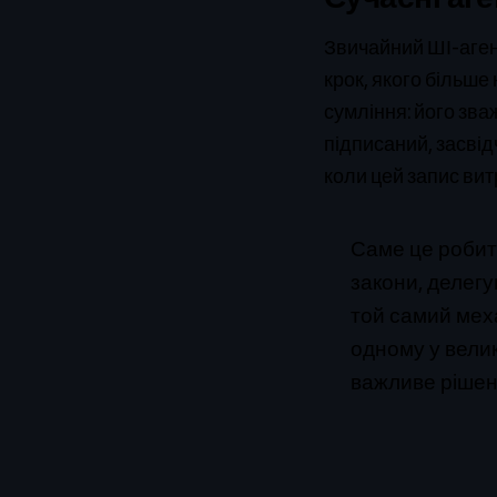
Звичайний ШІ-агент
крок, якого більше
сумління: його зва
підписаний, засвід
коли цей запис вит
Саме це робить
закони, делегув
той самий мех
одному у велик
важливе рішенн