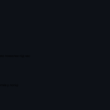
ляє помилки під час
ів у логіці