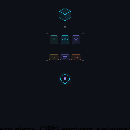
нти діють. CIRIS вирішує, з відпо