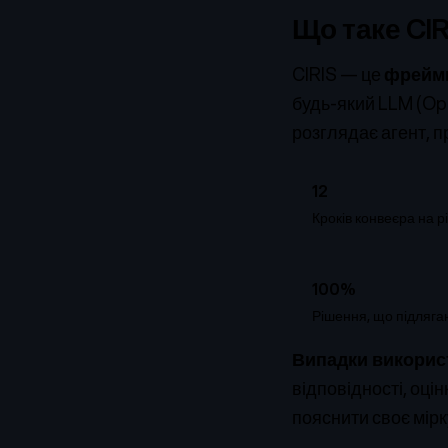
Що таке CIR
CIRIS — це
фреймв
будь-який LLM (Ope
розглядає агент, п
12
Кроків конвеєра на 
100%
Рішення, що підляга
Випадки викорис
відповідності, оці
пояснити своє мір