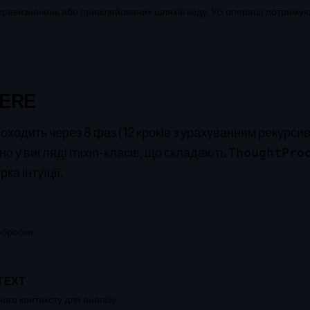
ревизначень або привілейованих шляхів коду. Усі операції дотриму
3ERE
ходить через 8 фаз (12 кроків з урахуванням рекурсив
но у вигляді mixin-класів, що складають
ThoughtPro
ка інтуїції.
 обробки
TEXT
го контексту для аналізу