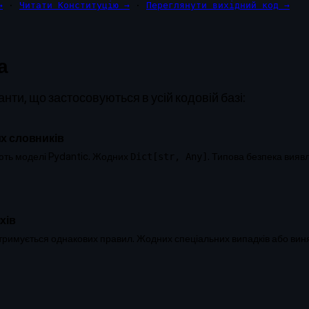
→
·
Читати Конституцію →
·
Переглянути вихідний код →
а
анти, що застосовуються в усій кодовій базі:
х словників
ують моделі Pydantic. Жодних
. Типова безпека вияв
Dict[str, Any]
хів
римується однакових правил. Жодних спеціальних випадків або винятк