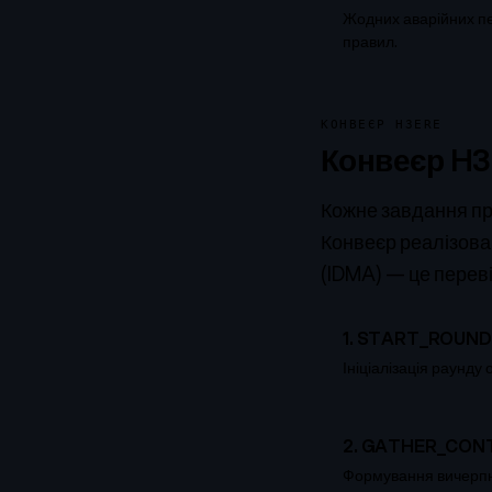
Жодних аварійних пе
правил.
КОНВЕЄР H3ERE
Конвеєр H
Кожне завдання про
Конвеєр реалізова
(IDMA)
— це перевір
1
.
START_ROUND
Ініціалізація раунду
2
.
GATHER_CON
Формування вичерпно