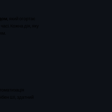
одом
, який огортає
асі. Кожна дія, яку
ям.
втоматизація
рібен ШІ, здатний