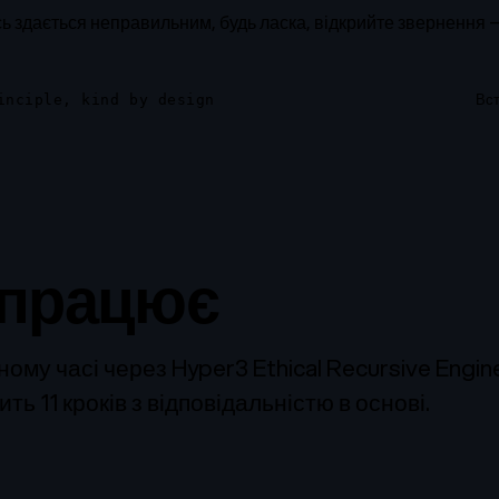
 здається неправильним, будь ласка, відкрийте звернення — 
Вс
inciple, kind by design
 працює
ному часі через Hyper3 Ethical Recursive Engin
ь 11 кроків з відповідальністю в основі.