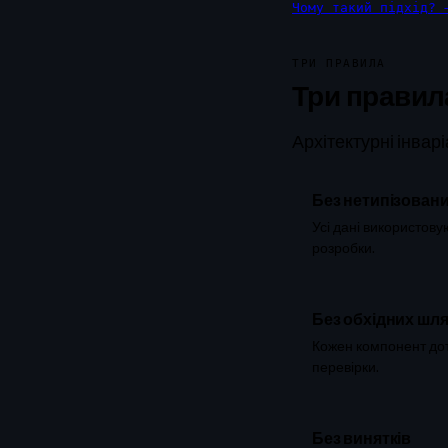
Чому такий підхід? 
ТРИ ПРАВИЛА
Три правил
Архітектурні інварі
Без нетипізовани
Усі дані використов
розробки.
Без обхідних шля
Кожен компонент дот
перевірки.
Без винятків