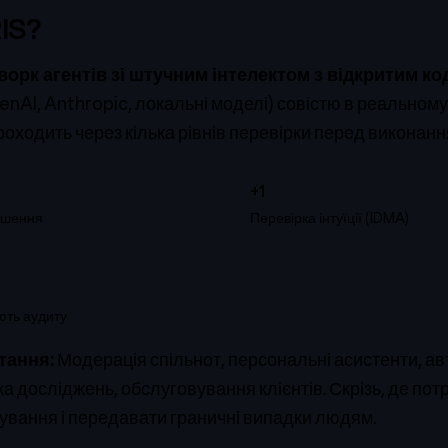
IS?
орк агентів зі штучним інтелектом з відкритим к
nAI, Anthropic, локальні моделі) совістю в реальному ч
роходить через кілька рівнів перевірки перед виконанн
+1
рішення
Перевірка інтуїції (IDMA)
ють аудиту
тання:
Модерація спільнот, персональні асистенти, а
нка досліджень, обслуговування клієнтів. Скрізь, де пот
кування і передавати граничні випадки людям.