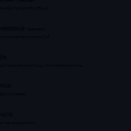
(умовно)
йшла) Повторний вибір дії
ONSCIENCE
(умовно)
на перевірка уточненої дії
ION
 дії з урахуванням будь-яких перевизначень
TION
ому обробнику
PLETE
ня як завершеного