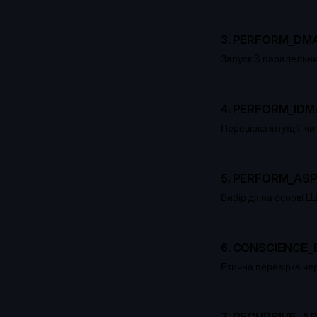
3
.
PERFORM_DM
Запуск 3 паралельни
4
.
PERFORM_IDM
Перевірка інтуїції: 
5
.
PERFORM_AS
Вибір дії на основі 
6
.
CONSCIENCE_
Етична перевірка че
7
.
RECURSIVE_A