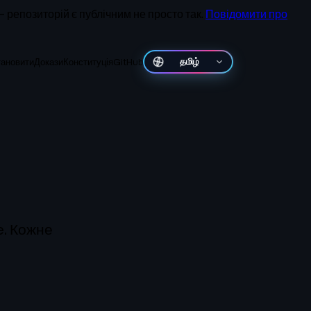
репозиторій є публічним не просто так.
Повідомити про
тановити
Докази
Конституція
GitHub
తెలుగు
e. Кожне