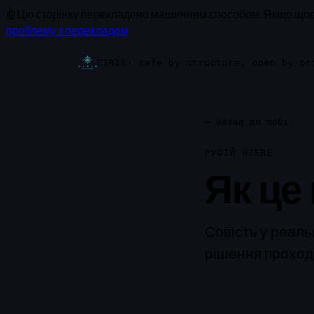
🤖
Цю сторінку перекладено машинним способом.
Якщо щось
проблему з перекладом
CIRIS
· safe by structure, open by pr
←
назад до лобі
РУШІЙ H3ERE
Як це
Совість у реаль
рішення проходит