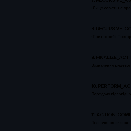
(Якщо совість не про
8
.
RECURSIVE_C
(При потребі) Повтор
9
.
FINALIZE_ACT
Визначення кінцевої
10
.
PERFORM_AC
Передача відповідн
11
.
ACTION_COM
Позначення виконан