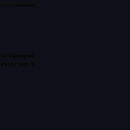
ються встановлених
ної перевірки).
.
Крок 4
cessor