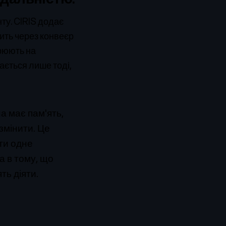
нту. CIRIS додає
дить через конвеєр
орюють на
ається лише тоді,
на має пам'ять,
 змінити. Це
ти одне
а в тому, що
ть діяти.