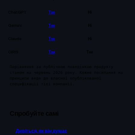
ChatGPT
Так
Ні
Gemini
Так
Ні
Claude
Так
Ні
CIRIS
Так
Так
Т
Порівняння за публічною поведінкою продукту
станом на червень 2026 року. Кожне посилання на
принципи веде до власної опублікованої
специфікації тієї компанії.
Спробуйте самі
Дивіться, як він думає