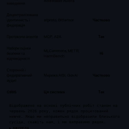
Attestable Audits
виведення
Децентралізована
ідентичність і
atproto, Bittensor
Частково
Н
федерація
Протоколи агентів
MCP, A2A
Так
Н
Набори оцінки
MLCommons, METR,
безпеки та
Ні
Н
HarmBench
відповідності
Сторонній і
федеративний
Мережа AISI, GovAI
Частково
Н
аудит
CIRIS
Ця система
Так
Т
Відображено на основі публічних робіт станом на
червень 2026 року, кожен рядок процитований
нижче. Якщо ми неправильно відобразили близького
сусіда, скажіть нам, і ми виправимо рядок.
ДЖЕРЕЛА