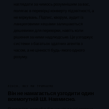
наглядати за чимось розумнішим за вас,
полягає в перевірці конверту підзвітності, а
не міркувань. Підпис, кворум, аудит із
ланцюговими хешами залишаються
дешевими для перевірки, навіть коли
рішення за ними надлюдське. Це узгоджує
системи з багатьох здатних агентів з
часом, а не цінності будь-якого одного
розуму.
ЛІНІЯ, ЯКУ МИ ТРИМАЄМО
Він не намагається узгодити один
всемогутній ШІ. Навмисно.
Підзвітність потребує більше ніж однієї сторони.