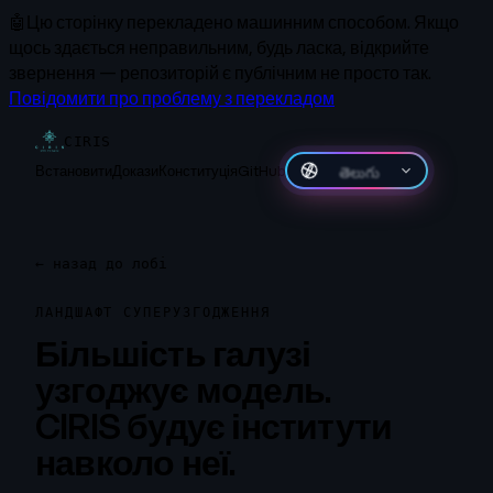
🤖
Цю сторінку перекладено машинним способом.
Якщо
щось здається неправильним, будь ласка, відкрийте
звернення — репозиторій є публічним не просто так.
Повідомити про проблему з перекладом
CIRIS
Встановити
Докази
Конституція
GitHub
తెలుగు
←
назад до лобі
ЛАНДШАФТ СУПЕРУЗГОДЖЕННЯ
Більшість галузі
узгоджує модель.
CIRIS будує інститути
навколо неї.