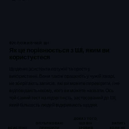
02
СПОЖИВЧИЙ ШІ
Як це порівнюється з ШІ, яким ви
користуєтеся
Щоденні асистенти потужні та прості у
використанні. Вони також працюють у чужій хмарі,
не зберігають записів, які ви можете перевірити, і не
відповідають нікому, кого ви можете назвати. Ось
той самий тест на підзвітність, застосований до ШІ,
який більшість людей відкривають щодня.
ДОКАЗ ТОГО,
ОПУБЛІКОВАНІ
ЩО ВІН
ЗАПИТУЄ
АСИСТЕНТ
ПРИНЦИПИ
ЗРОБИВ
КОЛИ НЕ 