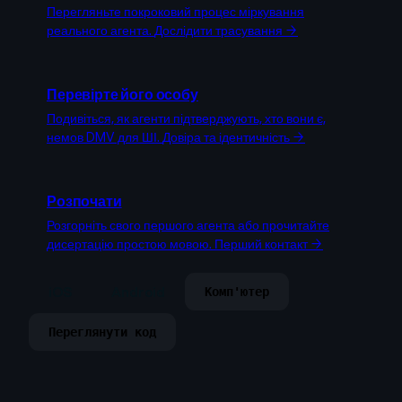
Перегляньте покроковий процес міркування
реального агента.
Дослідити трасування →
Перевірте його особу
Подивіться, як агенти підтверджують, хто вони є,
немов DMV для ШІ.
Довіра та ідентичність →
Розпочати
Розгорніть свого першого агента або прочитайте
дисертацію простою мовою.
Перший контакт →
iOS
Android
Комп'ютер
Переглянути код