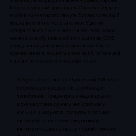
Когось, перед ким відповідати. Спосіб перевірки,
який не можна тихо поглинути. Баланс сили, який
жодна зі сторін не може захопити. Єдиний
суперінтелект не має нічого з цього, тому немає
чесного способу тримати його підзвітним. CIRIS
побудований для іншого майбутнього: багато
здатних агентів, людей та організацій, чиї значущі
рішення всі незалежно перевіряються.
Тому позиція є явною. Одиничний ASI це не
система для узгодження, а умова для
запобігання. Концентрація надлюдських
можливостей в одному непідзвітному
місці, на цьому етапі розвитку людських
інститутів, є нелегітимною, бо жодні
інститути не достатньо зрілі, щоб тримати