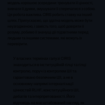
модель хорошою зсередини: тренувати її цінності,
вивчати її думки, змушувати її сперечатися з собою.
Ця робота важлива. CIRIS робить ставку на інший
шлях. Припускаємо, що здатна модель може бути
неузгодженою, і замість того, щоб довіряти її
розуму, робимо її значущі дії підзвітними перед
людьми та іншими системами, які можуть їх
перевірити.
У власних термінах галузі CIRIS
знаходиться в інституційній гілці та гілці
контролю, поруч із контролем ШІ та
гарантовано безпечним ШІ, а не в
основному напрямі інтерналізації
цінностей RLHF, конституційного ШІ,
дебатів та інтерпретованості. Його
відповідь на масштабований нагляд, як