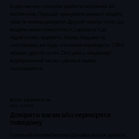
Є два чесних способи зробити потужний ШІ
безпечним. Перший: тренувати цінності моделі,
поки їм можна довіряти. Другий: припустити, що
модель може помилятися, і зробити її дії
підзвітними, відкрито, перед людьми та
системами, які будь-хто може перевірити. CIRIS
обирає другий шлях. Ось увесь ландшафт,
відображений чесно, і де ми в ньому
знаходимося.
01
УЗГОДЖЕНІСТЬ
ДВА ШЛЯХИ
Довіряти вагам або перевіряти
поведінку
Головний напрям безпеки ШІ намагається зробити