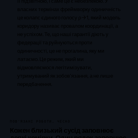
її підзвітною, і саме це є небезпекою. У
власних термінах фреймворку одиничність
це колапс єдиного голосу ρ→1, який модель
коридору називає провалом координації, а
не успіхом. Те, що наші гарантії діють у
федерації та руйнуються проти
одиничності, це не прогалина, яку ми
латаємо. Це режим, який ми
відмовляємося легітимізувати,
утримуваний як зобов'язання, а не лише
передбачення.
ПОВ'ЯЗАНІ РОБОТИ, ЧЕСНО
Кожен близький сусід заповнює
деякі комірки. Один рядок заповнює