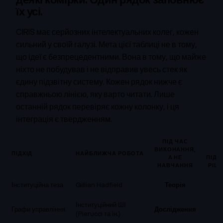
їх усі.
CIRIS має серйозних інтелектуальних колег, кожен
сильний у своїй галузі. Мета цієї таблиці не в тому,
що ідеї є безпрецедентними. Вона в тому, що майже
ніхто не побудував і не відправив увесь стек як
єдину підзвітну систему. Кожен рядок нижче є
справжньою лінією, яку варто читати. Лише
останній рядок перевіряє кожну колонку, і ця
інтеграція є твердженням.
ПІД ЧАС
ВИКОНАННЯ,
ПІДХІД
НАЙБЛИЖЧА РОБОТА
А НЕ
ПІДП
НАВЧАННЯ
РІШ
Інституційна теза
Gillian Hadfield
Теорія
Н
Інституційний ШІ
Графи управління
Дослідження
Н
(Pierucci та ін.)