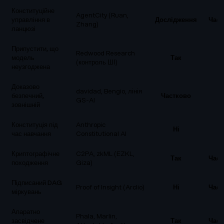
Конституційне
AgentCity (Ruan,
управління в
Дослідження
Част
Zhang)
ланцюзі
Припустити, що
Redwood Research
модель
Так
Н
(контроль ШІ)
неузгоджена
Доказово
davidad, Bengio, лінія
безпечний,
Частково
Н
GS-AI
зовнішній
Конституція під
Anthropic
Ні
Н
час навчання
Constitutional AI
Криптографічне
C2PA, zkML (EZKL,
Так
Част
походження
Giza)
Підписаний DAG
Proof of Insight (Arclio)
Ні
Част
міркувань
Апаратно
Phala, Marlin,
засвідчене
Так
Част