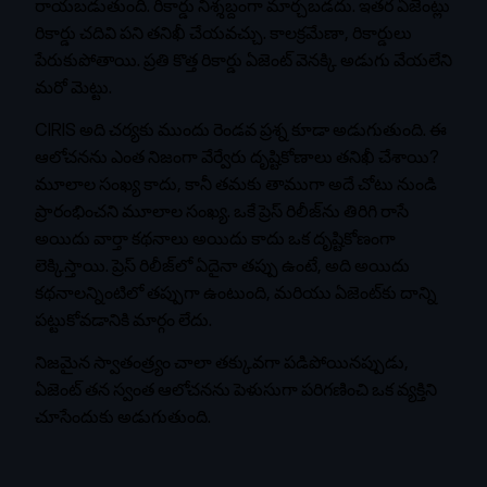
రాయబడుతుంది. రికార్డు నిశ్శబ్దంగా మార్చబడదు. ఇతర ఏజెంట్లు
రికార్డు చదివి పని తనిఖీ చేయవచ్చు. కాలక్రమేణా, రికార్డులు
పేరుకుపోతాయి. ప్రతి కొత్త రికార్డు ఏజెంట్ వెనక్కి అడుగు వేయలేని
మరో మెట్టు.
CIRIS అది చర్యకు ముందు రెండవ ప్రశ్న కూడా అడుగుతుంది. ఈ
ఆలోచనను ఎంత నిజంగా వేర్వేరు దృష్టికోణాలు తనిఖీ చేశాయి?
మూలాల సంఖ్య కాదు, కానీ తమకు తాముగా అదే చోటు నుండి
ప్రారంభించని మూలాల సంఖ్య. ఒకే ప్రెస్ రిలీజ్‌ను తిరిగి రాసే
అయిదు వార్తా కథనాలు అయిదు కాదు ఒక దృష్టికోణంగా
లెక్కిస్తాయి. ప్రెస్ రిలీజ్‌లో ఏదైనా తప్పు ఉంటే, అది అయిదు
కథనాలన్నింటిలో తప్పుగా ఉంటుంది, మరియు ఏజెంట్‌కు దాన్ని
పట్టుకోవడానికి మార్గం లేదు.
నిజమైన స్వాతంత్ర్యం చాలా తక్కువగా పడిపోయినప్పుడు,
ఏజెంట్ తన స్వంత ఆలోచనను పెళుసుగా పరిగణించి ఒక వ్యక్తిని
చూసేందుకు అడుగుతుంది.