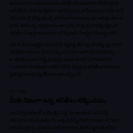
అయిదుగురు ఒక జవాబును తనిఖీ చేసి అందరూ ఏకీభవిస్తారు
అనుకోండి. అది సురక్షితంగా అనిపిస్తుంది. కానీ అయిదుగురూ అదే
చోటు నుండి నేర్చుకుంటే, వారి అంగీకారం అయిదు అభిప్రాయాలు
కాదు. అది ఒక్క అభిప్రాయం అయిదు సార్లు పునరావృతమైంది.
తనిఖీల సంఖ్య అయిదులా కనిపిస్తుంది. నిజమైన సంఖ్య ఒకటి.
ఇది AI కి ముఖ్యమైనది. ఒక AI వ్యవస్థ తన స్వంత తర్కంపై చాలా
తనిఖీలు అమలు చేయవచ్చు మరియు ఇంకా మోసపోవచ్చు --
ఆ తనిఖీలు అదే గుడ్డి మచ్చను పంచుకుంటే. Coherence
Collapse Analysis అనేది CIRIS నిజమైన తనిఖీలు మరియు
ప్రతిధ్వనుల మధ్య తేడాను ఎలా చెప్తుందో.
ఒకే సూత్రం
మీకు నిజంగా ఉన్న తనిఖీలు లెక్కించడం.
దాని హృదయంలో ఒకే ఒక్క చిన్న సూత్రం ఉంది. ఇది సర్వే
గణాంకాల నుండి వచ్చింది, అక్కడ దీన్ని Kish design effect
అని పిలుస్తారు, మరియు అదే ఆకారం ఓటింగ్ సిద్ధాంతంలోనూ