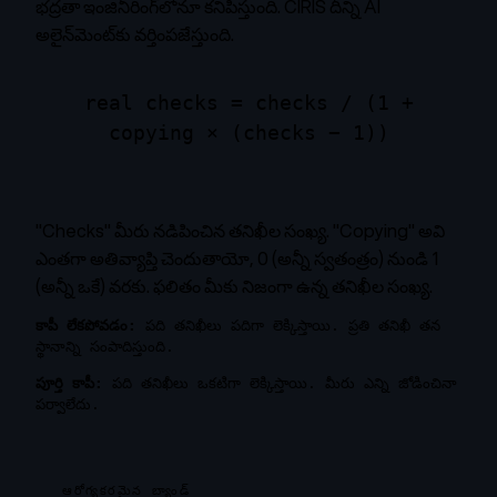
భద్రతా ఇంజినీరింగ్‌లోనూ కనిపిస్తుంది. CIRIS దీన్ని AI
అలైన్‌మెంట్‌కు వర్తింపజేస్తుంది.
real checks = checks / (1 +
copying × (checks − 1))
"Checks" మీరు నడిపించిన తనిఖీల సంఖ్య. "Copying" అవి
ఎంతగా అతివ్యాప్తి చెందుతాయో, 0 (అన్నీ స్వతంత్రం) నుండి 1
(అన్నీ ఒకే) వరకు. ఫలితం మీకు నిజంగా ఉన్న తనిఖీల సంఖ్య.
కాపీ లేకపోవడం:
పది తనిఖీలు పదిగా లెక్కిస్తాయి. ప్రతి తనిఖీ తన
స్థానాన్ని సంపాదిస్తుంది.
పూర్తి కాపీ:
పది తనిఖీలు ఒకటిగా లెక్కిస్తాయి. మీరు ఎన్ని జోడించినా
పర్వాలేదు.
ఆరోగ్యకరమైన బ్యాండ్