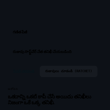
గణిత పేజీ
రుజువు సాఫ్ట్‌వేర్ చేత తనిఖీ చేయబడింది
పేపర్ చదవండి
రుజువులు చూడండి (RATCHET)
ఆలోచన
ఒకదాన్ని ఒకటి కాపీ చేసే అయిదు తనిఖీలు
నిజంగా ఒకే ఒక్క తనిఖీ.