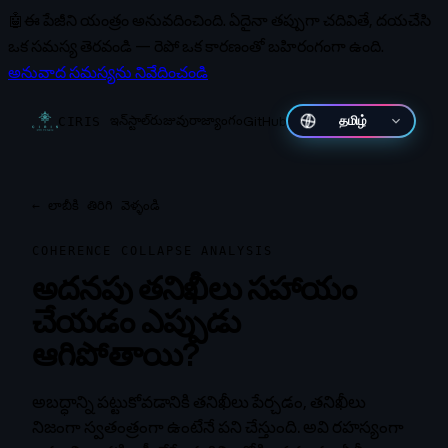
🤖
ఈ పేజీని యంత్రం అనువదించింది.
ఏదైనా తప్పుగా చదివితే, దయచేసి
ఒక సమస్య తెరవండి — రెపో ఒక కారణంతో బహిరంగంగా ఉంది.
అనువాద సమస్యను నివేదించండి
ఇన్‌స్టాల్
రుజువు
రాజ్యాంగం
GitHub
தமிழ்
CIRIS
←
లాబీకి తిరిగి వెళ్ళండి
COHERENCE COLLAPSE ANALYSIS
అదనపు తనిఖీలు సహాయం
చేయడం ఎప్పుడు
ఆగిపోతాయి?
అబద్ధాన్ని పట్టుకోవడానికి తనిఖీలు పేర్చడం, తనిఖీలు
నిజంగా స్వతంత్రంగా ఉంటేనే పని చేస్తుంది. అవి రహస్యంగా