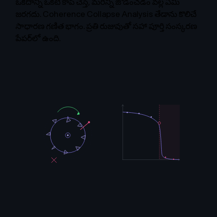
ఒకదాన్ని ఒకటి కాపీ చేస్తే, మరిన్ని జోడించడం వల్ల ఏమీ
జరగదు. Coherence Collapse Analysis తేడాను కొలిచే
సాధారణ గణిత భాగం. ప్రతి రుజువుతో సహా పూర్తి సంస్కరణ
పేపర్‌లో ఉంది.