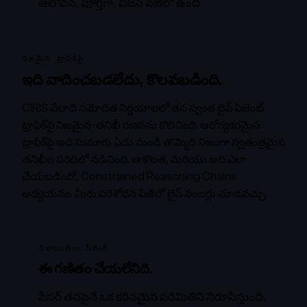
ఆలోచన, పూర్తిగా, విజన్ పేజీలో ఉంది.
నిజమైన ట్రాఫిక్‌పై
ఇది వాదించబడలేదు, కొలవబడింది.
CIRIS వేలాది నమోదిత నిర్ణయాలలో తన స్వంత లైవ్ ఏజెంట్
ట్రాఫిక్‌పై నిజమైన-తనిఖీ గణనను కొలిచింది. ఆరోగ్యకరమైన
ట్రాఫిక్‌పై అది సుమారు ఏడు నుండి తొమ్మిది నిజంగా స్వతంత్రమైన
తనిఖీల పరిధిలో నడిచింది. ఆ కొలత, మరియు అది ఎలా
చేయబడిందో,
Constrained Reasoning Chains
అధ్యయనం
. మీరు
పరిశోధన పేజీలో
లైవ్ నంబర్లు చూడవచ్చు.
నిజాయితీగా సీలింగ్
ఈ గణితం చేయలేనిది.
పేపర్ తనపైనే ఒక కఠినమైన పరిమితిని నిరూపిస్తుంది.