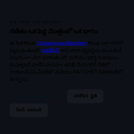
అన్నీ ఒకటిగా ఎలా అమరతాయి
గణితం ఒక పెద్ద మొత్తంలో ఒక భాగం.
ఈ పేజీ కొలత.
Coherence Ratchet
కొలత ఎలా పనిలో
పెట్టబడుతుందో.
ఫెడరేషన్
అది చాలా వ్యవస్థలు పంచుకునే
విషయంగా ఎలా మారుతుందో. మరియు పూర్తి రుజువులు,
కంప్యూటర్ వాటిని వరుసగా తనిఖీ చేయగలిగే రీతిలో
రాయబడినవి, పేపర్‌లో మరియు RATCHET రిపోజిటరీలో
ఉన్నాయి.
Coherence Ratchet
పరిశోధన స్థితి
పేపర్ చదవండి