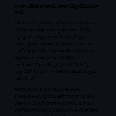
చాలా ఒకేరకంగా కాదు, చాలా చెల్లాచెదురుగా
కాదు.
CIRIS చూసే ప్రతి చోటూ అదే ఆకారం ఇక్కడ కూడా
కనిపిస్తుంది. తనిఖీలు పరస్పరం చాలా కాపీ చేస్తే,
వ్యవస్థ చాలా దృఢంగా ఉంటుంది: ఒకే స్వరం
పునరావృతమవుతుంది, మోసపోవడం సులభం.
వాటికి పూర్తిగా ఏమీ సాధారణం లేకపోతే, అది చాలా
చెల్లాచెదురుగా ఉంటుంది: అవి దేనిపైనా
అంగీకరించలేవు. ఆరోగ్యకరమైన తనిఖీ మధ్య
బ్యాండ్‌లో జీవిస్తుంది -- CIRIS మిగిలినది నిర్మించిన
అదే కారిడార్.
ఆ బ్యాండ్ యొక్క ఖచ్చితమైన అంచులు
కొలవబడుతున్న వ్యవస్థపై ఆధారపడతాయి. అన్ని
చోట్లా పని చేసే ఒకే మాజిక్ నంబర్ లేదు, మరియు
పరిశోధన దాని గురించి నిజాయితీగా ఉంది.
కారిడార్