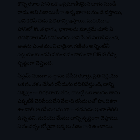
కొన్ని రకాల హాని ఒక అప్రమాణికమైన భాగం నుండి
రాదు. అవి నిజాయితీగా ఉన్న భాగాల నుండి వస్తాయి,
అవి కలిసి చెడు ఫలితాన్ని ఇస్తాయి, మరియు ఆ
హానిలో కొంత భాగం, భాగాలను మాత్రమే చూసే ఏ
తనిఖీదారుడికీ కనిపించదు అని పేపర్ నిరూపిస్తుంది,
అతను ఎంత మంచివాడైనా. గణితం అన్నింటినీ
పట్టుకుంటుందని నటించడం కాకుండా CIRIS దీన్ని
స్పష్టంగా చెప్తుంది.
సిస్టమ్ నిజంగా వాగ్దానం చేసేది రికార్డు. ప్రతి నిర్ణయం
ఒక సంతకం చేసిన రసీదును వదిలివేస్తుంది, దాన్ని
నిశ్శబ్దంగా తిరగరాయలేరు, కాబట్టి ఒక అబద్ధం తాను
ఎప్పటికీ చెరిపేయలేని వేలాది రసీదులతో పొందికగా
ఉండాలి. ఆ రసీదులను బాగా చదవడం ఇంకా తెరిచి
ఉన్న పని, మరియు మేము దాన్ని స్పష్టంగా చెప్తాము.
ఏ సందర్భంలోనైనా లెక్కలు నిజంగానే ఉంటాయి.