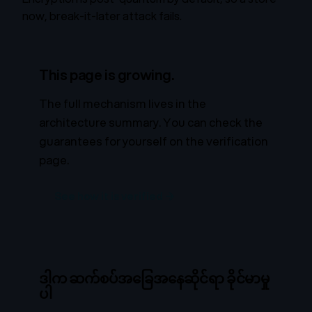
now, break-it-later attack fails.
This page is growing.
The full mechanism lives in the
architecture summary. You can check the
guarantees for yourself on the verification
page.
See how it is verified →
ဒါက ဆက်စပ်အခြေအနေဆိုင်ရာ ခိုင်မာမှု
ပါ