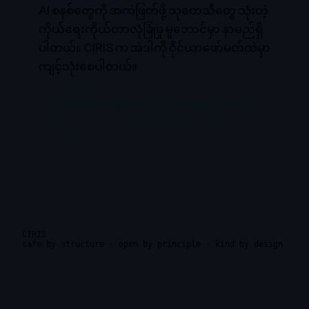
AI စနစ်တွေကို အကဲဖြတ်ဖို့ သုတေသီတွေ သုံးတဲ့
ကိုယ်ရေးကိုယ်တာလုံခြုံမှု မူဘောင်မှာ နာမည်ရှိ
ပါတယ်။ CIRIS က အဲဒါကို ဝိုင်ယာဖော်မတ်ထဲမှာ
ကျင့်သုံးစေပါတယ်။
ဆက်စပ်အခြေအနေဆိုင်ရာ ခိုင်မာမှုဆိုတာ ဘာ
လဲ? →
CIRIS
safe by structure · open by principle · kind by design