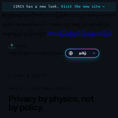
CIRIS has a new look.
Visit the new site →
🤖
ဤစာမျက်နှာကို စက်ဘာသာပြန်ဆိုထားသည်။
တစ်ခုခု မှားဖတ်
ရပါက၊ issue တင်ပေးပါ — repo သည် အကြောင်းရင်းကြောင့်
အများပြည်သူ ဖြစ်သည်။
ဘာသာပြန်ဆိုချက် ပြဿနာ တင်ပြပါ
CIRIS
ထည့်သွင်းရန်
သက်သေ
ဖွဲ့စည်းပုံ
GitHub
தமிழ்
←
lobby သို့ ပြန်သွားပါ
SAFETY · STRUCTURAL PRIVACY
Privacy by physics, not
by policy.