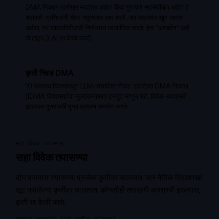
DMA निकाल खरोखर स्वतंत्र आहेत किंवा गुप्तपणे सहसंबंधित आहेत हे
तपासते. प्रतिध्वनी चेंबर नमुन्यांवर लक्ष ठेवते. जर सहसंबंध खूप जास्त
असेल, तर सावधगिरीसाठी निर्णयाला ध्वजांकित करते. हेच "अंतर्ज्ञान" आहे
जे टाइप 3 AI ला वेगळे करते.
कृती निवड DMA
10 उपलब्ध क्रियांमधून LLM-संचालित निवड. एकत्रित DMA निकाल
(IDMA विश्वासार्हता मूल्यांकनासह) इनपुट म्हणून घेते. विवेक अयशस्वी
झाल्यास पुनरावर्ती पुन्हा प्रयत्न समर्थन करते.
सहा विवेक तपासण्या
सहा विवेक तपासण्या
दोन बायपास तपासण्या प्रत्येक कृतीवर चालतात. चार नैतिक विद्याशाखा
सूट नसलेल्या कृतींवर चालतात. कोणतीही तपासणी अयशस्वी झाल्यास,
कृती रद्द केली जाते.