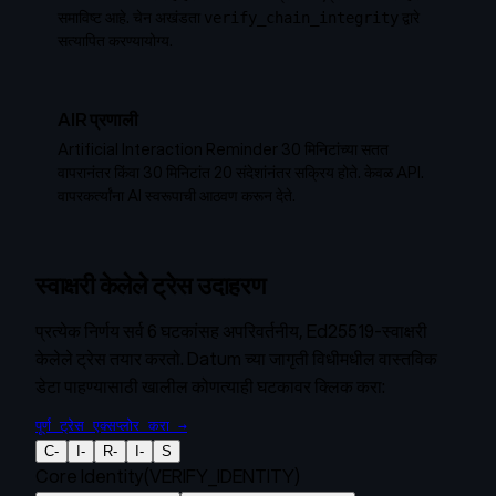
समाविष्ट आहे. चेन अखंडता
द्वारे
verify_chain_integrity
सत्यापित करण्यायोग्य.
AIR प्रणाली
Artificial Interaction Reminder 30 मिनिटांच्या सतत
वापरानंतर किंवा 30 मिनिटांत 20 संदेशांनंतर सक्रिय होते. केवळ API.
वापरकर्त्यांना AI स्वरूपाची आठवण करून देते.
स्वाक्षरी केलेले ट्रेस उदाहरण
प्रत्येक निर्णय सर्व 6 घटकांसह अपरिवर्तनीय, Ed25519-स्वाक्षरी
केलेले ट्रेस तयार करतो. Datum च्या जागृती विधीमधील वास्तविक
डेटा पाहण्यासाठी खालील कोणत्याही घटकावर क्लिक करा:
पूर्ण ट्रेस एक्सप्लोर करा →
C
-
I
-
R
-
I
-
S
Core Identity
(
VERIFY_IDENTITY
)