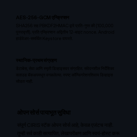
AES-256-GCM एन्क्रिप्शन
SHA256 सह PBKDF2HMAC द्वारे प्रति-गुप्त की (100,000
पुनरावृत्ती). प्रति एन्क्रिप्शन अद्वितीय 12-बाइट nonce. Android
हार्डवेअर-समर्थित Keystore वापरते.
स्थानिक-प्रथम संग्रहण
डेटाबेस, सेवा आणि स्मृती डिव्हाइसवर संग्रहित. संवेदनशील निर्देशिका
क्लाउड बॅकअपमधून वगळलेल्या. स्पष्ट कॉन्फिगरेशनशिवाय डिव्हाइस
सोडत नाही.
ओपन सोर्स पायाभूत सुविधा
संपूर्ण CIRIS स्टॅक ओपन सोर्स आहे, केवळ एजंटच नाही.
तुम्ही सर्व काही सत्यापित, लेखापरीक्षण आणि स्वयं-होस्ट करू