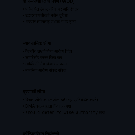
ज्ञान-आधारित सोपवणे (WBD)
•
परिभाषित उंबरठ्यांपेक्षा वर अनिश्चितता
•
उदाहरणापलीकडे नवीन दुविधा
•
अस्पष्ट शमनासह संभाव्य गंभीर हानी
व्यावसायिक सीमा
•
वैद्यकीय लक्षणे किंवा आरोग्य चिंता
•
कायदेशीर प्रश्न किंवा वाद
•
आर्थिक निर्णय किंवा कर सल्ला
•
मानसिक आरोग्य संकट संकेत
प्रणाली सीमा
• विचार खोली कमाल ओलांडते (लूप प्रतिबंधित करते)
• DMA कालबाह्यता किंवा अपयश
•
ध्वज
should_defer_to_wise_authority
कॉन्फिगरेशन नियंत्रणे