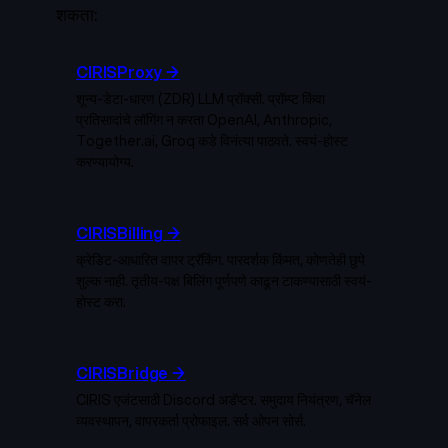
शकता:
CIRISProxy →
शून्य-डेटा-धारण (ZDR) LLM प्रॉक्सी. प्रॉम्प्ट किंवा
प्रतिसादांचे लॉगिंग न करता OpenAI, Anthropic,
Together.ai, Groq कडे विनंत्या पाठवते. स्वयं-होस्ट
करण्यायोग्य.
CIRISBilling →
क्रेडिट-आधारित वापर ट्रॅकिंग. पारदर्शक किंमत, कोणतेही छुपे
शुल्क नाही. तृतीय-पक्ष बिलिंग पूर्णपणे काढून टाकण्यासाठी स्वयं-
होस्ट करा.
CIRISBridge →
CIRIS एजंटसाठी Discord अडॅप्टर. समुदाय नियंत्रण, चॅनेल
व्यवस्थापन, वापरकर्ता प्रोफाइल. सर्व ओपन सोर्स.