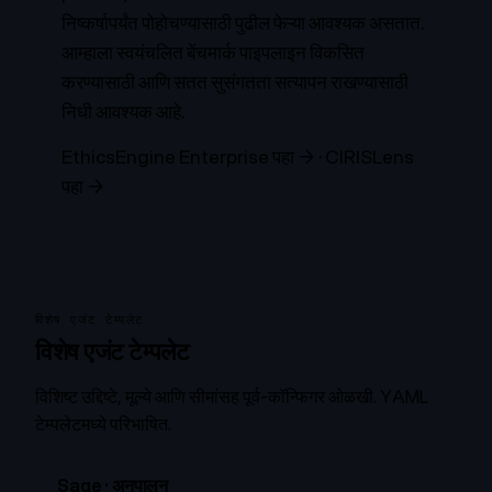
निष्कर्षापर्यंत पोहोचण्यासाठी पुढील फेऱ्या आवश्यक असतात.
आम्हाला स्वयंचलित बेंचमार्क पाइपलाइन विकसित
करण्यासाठी आणि सतत सुसंगतता सत्यापन राखण्यासाठी
निधी आवश्यक आहे.
EthicsEngine Enterprise पहा →
·
CIRISLens
पहा →
विशेष एजंट टेम्पलेट
विशेष एजंट टेम्पलेट
विशिष्ट उद्दिष्टे, मूल्ये आणि सीमांसह पूर्व-कॉन्फिगर ओळखी. YAML
टेम्पलेटमध्ये परिभाषित.
Sage
·
अनुपालन