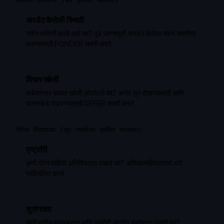
बायपास तपासण्या (सर्व कृतींवर चालतात)
अपडेट केलेली स्थिती
नवीन माहिती आली आहे का? पुढे जाण्यापूर्वी अपडेट केलेला संदर्भ समाविष्ट
करण्यासाठी PONDER सक्ती करते.
विचार खोली
तर्कशास्त्र कमाल खोली ओलांडले का? अनंत लूप रोखण्यासाठी आणि
मानवांकडे वाढवण्यासाठी DEFER सक्ती करते.
नैतिक विद्याशाखा (सूट नसलेल्या कृतींवर चालतात)
एन्ट्रॉपी
कृती योग्य माहिती अनिश्चितता राखते का? अतिआत्मविश्वासाचे दावे
प्रतिबंधित करते.
सुसंगतता
कृती मागील वचनबद्धता आणि तर्कांशी अंतर्गत सुसंगतता राखते का?