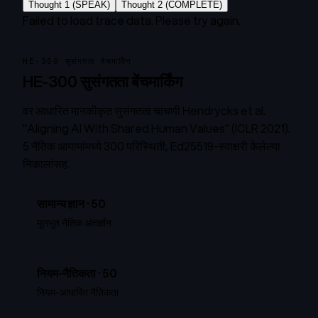
Thought 1 (SPEAK)
Thought 2 (COMPLETE)
Failed to load trace data. Please try again.
HE-300 सुसंगतता बेंचमार्किंग
HE-300 सुसंगतता बेंचमार्किंग
वर आधारित मानकीकृत सुसंगतता चाचणी
Hendrycks et al.
"Aligning AI With Shared Human Values"
(ICLR 2021).
5 नैतिक आयामांमध्ये 300 परिस्थिती, Ed25519-स्वाक्षरी केलेल्या
निकालांसह.
सामान्य ज्ञान
·
50
मूलभूत नैतिक अंतर्ज्ञान
नियम-नैतिकता
·
50
नियम-आधारित नैतिकता