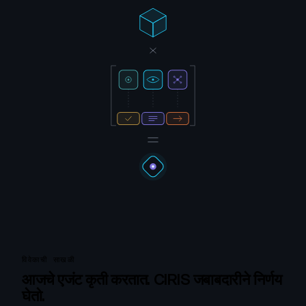
विवेकाची साखळी
आजचे एजंट कृती करतात. CIRIS जबाबदारीने निर्णय
घेतो.