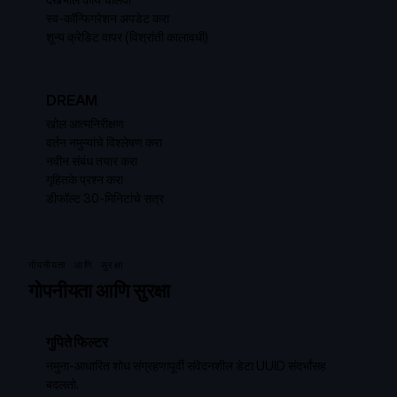
देखभाल कार्ये चालवा
स्व-कॉन्फिगरेशन अपडेट करा
शून्य क्रेडिट वापर (विश्रांती कालावधी)
DREAM
खोल आत्मनिरीक्षण
वर्तन नमुन्यांचे विश्लेषण करा
नवीन संबंध तयार करा
गृहितके प्रश्न करा
डीफॉल्ट 30-मिनिटांचे सत्र
गोपनीयता आणि सुरक्षा
गोपनीयता आणि सुरक्षा
गुपिते फिल्टर
नमुना-आधारित शोध संग्रहणापूर्वी संवेदनशील डेटा UUID संदर्भांसह
बदलतो.