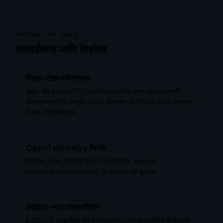
पारदर्शकता आणि देखरेख
पारदर्शकता आणि देखरेख
रीअल-टाइम तर्क प्रवाह
सर्व्हर-सेंट इव्हेंट्स (SSE) प्रत्येक H3ERE चरण अंमलबजावणी
करताना प्रवाहित करतात. DMA विश्लेषण, कृती निवड, विवेक सत्यापन
रीअल-टाइममध्ये पहा.
OpenTelemetry निर्यात
मेट्रिक्स, ट्रेस, लॉगसाठी पूर्ण OTLP निर्यात. Jaeger,
Prometheus, Grafana, Graphite शी सुसंगत.
छेडछाड-स्पष्ट लेखापरीक्षण
Ed25519 स्वाक्षरींसह हॅश चेन सत्यापन. प्रत्येक एंट्रीमध्ये मागील हॅश