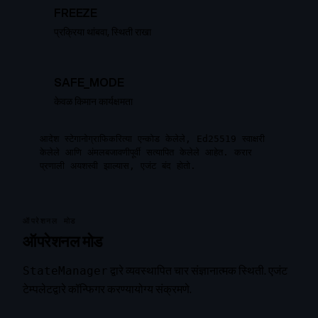
FREEZE
प्रक्रिया थांबवा, स्थिती राखा
SAFE_MODE
केवळ किमान कार्यक्षमता
आदेश स्टेगानोग्राफिकरित्या एन्कोड केलेले, Ed25519 स्वाक्षरी
केलेले आणि अंमलबजावणीपूर्वी सत्यापित केलेले आहेत. करार
प्रणाली अयशस्वी झाल्यास, एजंट बंद होतो.
ऑपरेशनल मोड
ऑपरेशनल मोड
द्वारे व्यवस्थापित चार संज्ञानात्मक स्थिती. एजंट
StateManager
टेम्पलेटद्वारे कॉन्फिगर करण्यायोग्य संक्रमणे.