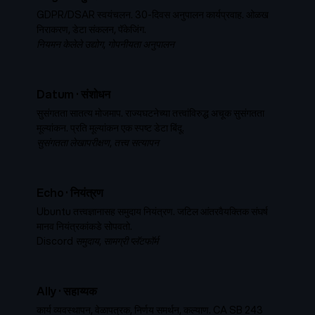
GDPR/DSAR स्वयंचलन. 30-दिवस अनुपालन कार्यप्रवाह. ओळख
निराकरण, डेटा संकलन, पॅकेजिंग.
नियमन केलेले उद्योग, गोपनीयता अनुपालन
Datum
·
संशोधन
सुसंगतता सातत्य मोजमाप. राज्यघटनेच्या तत्त्वांविरुद्ध अचूक सुसंगतता
मूल्यांकन. प्रति मूल्यांकन एक स्पष्ट डेटा बिंदू.
सुसंगतता लेखापरीक्षण, तत्त्व सत्यापन
Echo
·
नियंत्रण
Ubuntu तत्त्वज्ञानासह समुदाय नियंत्रण. जटिल आंतरवैयक्तिक संघर्ष
मानव नियंत्रकांकडे सोपवतो.
Discord समुदाय, सामग्री प्लॅटफॉर्म
Ally
·
सहाय्यक
कार्य व्यवस्थापन, वेळापत्रक, निर्णय समर्थन, कल्याण. CA SB 243