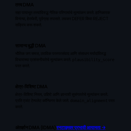
तत्त्व DMA
सहा पायाभूत तत्त्वांविरुद्ध नैतिक परिणामांचे मूल्यांकन करते. हानिकारक
विनंत्या, हेराफेरी, पूर्वग्रह तपासते. लवकर DEFER किंवा REJECT
सक्रिय करू शकते.
सामान्य बुद्धी DMA
भौतिक जग समज, ठराविक परस्परसंवाद आणि संसाधन मर्यादांविरुद्ध
विचाराच्या प्रशंसनीयतेचे मूल्यांकन करते.
plausibility_score
परत करते.
क्षेत्र-विशिष्ट DMA
क्षेत्र-विशिष्ट नियम, उद्दिष्टे आणि ज्ञानाशी सुसंगततेचे मूल्यांकन करते.
प्रति एजंट टेम्पलेट कॉन्फिगर केले जाते.
परत
domain_alignment
करते.
अंतर्ज्ञान DMA (IDMA)
रनटाइमवर प्रभावी आयामता →