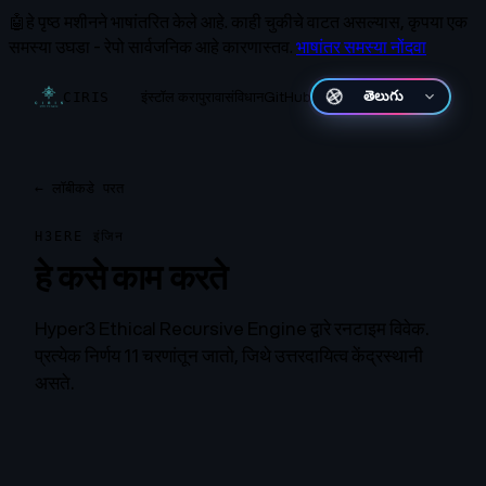
🤖
हे पृष्ठ मशीनने भाषांतरित केले आहे.
काही चुकीचे वाटत असल्यास, कृपया एक
समस्या उघडा - रेपो सार्वजनिक आहे कारणास्तव.
भाषांतर समस्या नोंदवा
इंस्टॉल करा
पुरावा
संविधान
GitHub
CIRIS
मराठी
←
लॉबीकडे परत
H3ERE इंजिन
हे कसे काम करते
Hyper3 Ethical Recursive Engine द्वारे रनटाइम विवेक.
प्रत्येक निर्णय 11 चरणांतून जातो, जिथे उत्तरदायित्व केंद्रस्थानी
असते.