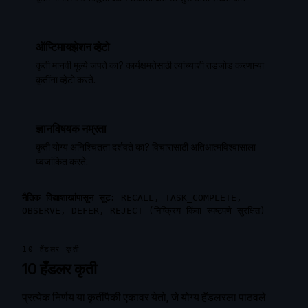
ऑप्टिमायझेशन व्हेटो
कृती मानवी मूल्ये जपते का? कार्यक्षमतेसाठी त्यांच्याशी तडजोड करणाऱ्या
कृतींना व्हेटो करते.
ज्ञानविषयक नम्रता
कृती योग्य अनिश्चितता दर्शवते का? विचारासाठी अतिआत्मविश्वासाला
ध्वजांकित करते.
नैतिक विद्याशाखांपासून सूट:
RECALL, TASK_COMPLETE,
OBSERVE, DEFER, REJECT (निष्क्रिय किंवा स्पष्टपणे सुरक्षित)
10 हँडलर कृती
10 हँडलर कृती
प्रत्येक निर्णय या कृतींपैकी एकावर येतो, जे योग्य हँडलरला पाठवले