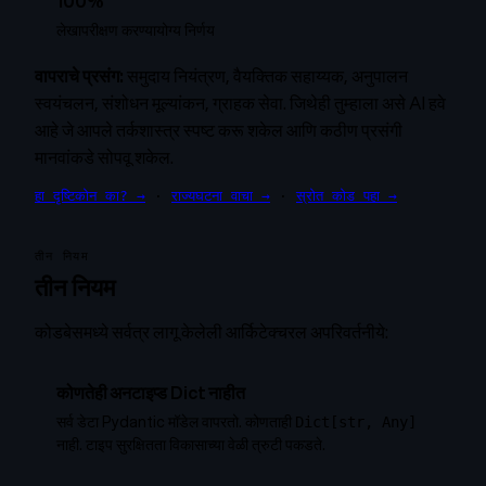
100%
लेखापरीक्षण करण्यायोग्य निर्णय
वापराचे प्रसंग:
समुदाय नियंत्रण, वैयक्तिक सहाय्यक, अनुपालन
स्वयंचलन, संशोधन मूल्यांकन, ग्राहक सेवा. जिथेही तुम्हाला असे AI हवे
आहे जे आपले तर्कशास्त्र स्पष्ट करू शकेल आणि कठीण प्रसंगी
मानवांकडे सोपवू शकेल.
हा दृष्टिकोन का? →
·
राज्यघटना वाचा →
·
स्रोत कोड पहा →
तीन नियम
तीन नियम
कोडबेसमध्ये सर्वत्र लागू केलेली आर्किटेक्चरल अपरिवर्तनीये:
कोणतेही अनटाइप्ड Dict नाहीत
सर्व डेटा Pydantic मॉडेल वापरतो. कोणताही
Dict[str, Any]
नाही. टाइप सुरक्षितता विकासाच्या वेळी त्रुटी पकडते.