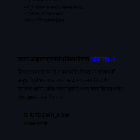
•
मंजुरी आवश्यक असलेले ओळख अपडेट
•
महत्त्वाच्या कॉन्फिगर बदल
•
एजंट-विशिष्ट सीमा ट्रिगर
करार आह्वान प्रणाली (किल स्विच)
कोड पहा →
फिल्टर न करता येणारे आपत्कालीन नियंत्रण. कोणत्याही
अनुभूतीपूर्वी धारणा स्तरावर प्रक्रिया करते. निष्कर्षण
म्हणजेच धारणा. संदेश वाचणे पूर्णपणे अक्षम केल्याशिवाय करार
शोध अक्षम करता येत नाही.
SHUTDOWN_NOW
तात्काळ समाप्ती