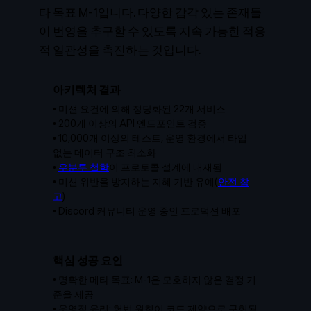
타 목표 M-1
입니다. 다양한 감각 있는 존재들
이 번영을 추구할 수 있도록 지속 가능한 적응
적 일관성을 촉진하는 것입니다.
아키텍처 결과
•
미션 요건에 의해 정당화된 22개 서비스
•
200개 이상의 API 엔드포인트 검증
•
10,000개 이상의 테스트, 운영 환경에서 타입
없는 데이터 구조 최소화
•
우분투 철학
이 프로토콜 설계에 내재됨
• 미션 위반을 방지하는 지혜 기반 유예(
안전 참
고
)
•
Discord 커뮤니티 운영 중인 프로덕션 배포
핵심 성공 요인
•
명확한 메타 목표: M-1은 모호하지 않은 결정 기
준을 제공
• 운영적 윤리: 헌법 원칙이 코드 제약으로 구현됨