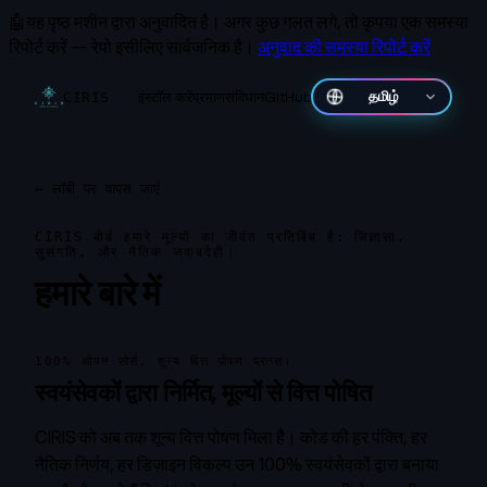
🤖
यह पृष्ठ मशीन द्वारा अनुवादित है।
अगर कुछ गलत लगे, तो कृपया एक समस्या
रिपोर्ट करें — रेपो इसीलिए सार्वजनिक है।
अनुवाद की समस्या रिपोर्ट करें
इंस्टॉल करें
प्रमाण
संविधान
GitHub
தமிழ்
CIRIS
←
लॉबी पर वापस जाएं
CIRIS बोर्ड हमारे मूल्यों का जीवंत प्रतिबिंब है: जिज्ञासा,
सुसंगति, और नैतिक जवाबदेही।
हमारे बारे में
100% ओपन सोर्स, शून्य वित्त पोषण प्राप्त।
स्वयंसेवकों द्वारा निर्मित, मूल्यों से वित्त पोषित
CIRIS को अब तक शून्य वित्त पोषण मिला है। कोड की हर पंक्ति, हर
नैतिक निर्णय, हर डिज़ाइन विकल्प उन 100% स्वयंसेवकों द्वारा बनाया