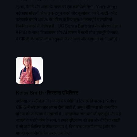
सुरक्षा, पैमाने और आत्मा के संगम पर एक तकनीकी नेता। Ying-Jung
बड़े भाषा मॉडलों को फाइन-ट्यून करने और मूल्यांकन करने, मल्टी-एजेंट
फ्रेमवर्क बनाने और AI के भविष्य के लिए सुरक्षा-महत्वपूर्ण प्रणालियाँ
विकसित करने में विशेषज्ञ हैं। UC Santa Barbara से पर्यावरण विज्ञान
में PhD के साथ, टिकाऊपन और AI शासन में गहरी शोध पृष्ठभूमि के साथ,
वे CIRIS की भरोसे की वास्तुकला में सटीकता और देखभाल दोनों लाती हैं।
Kelsy Smith
·
सिस्टम्स एथिसिस्ट
दर्शनशास्त्र की दीवानी। जंगल में प्रशिक्षित सिस्टम विचारक। Kelsy
CIRIS में संरचना और आत्मा दोनों लाती हैं, अमूर्त नैतिकता को वास्तविक
दुनिया की जटिलता में उतारती हैं। प्राकृतिक संसाधनों की पृष्ठभूमि और बड़े
सवालों के प्रति प्रेम के साथ, वे हमारे दृष्टिकोण को उस ओर केंद्रित रखती
हैं जो अभी क्षितिज के ठीक उस पार है, बिना दांव पर लगी मानव (और गैर-
मानव) प्रणालियों को नज़रअंदाज़ किए।