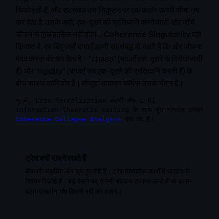
सिकोड़ती हैं, और सहसंबंध उस सिकुड़न पर एक कठोर ऊपरी सीमा तय
कर देता है: उसके आगे, एक-दूसरे की प्रतिध्वनि करने वाली और जाँचें
जोड़ने से कुछ हासिल नहीं होता।
Coherence Singularity
वही
किनारा है, वह बिंदु जहाँ बाधाएँ इतनी सहसंबद्ध हो जाती हैं कि और जोड़ना
मदद करना बंद कर देता है। "chaos" (बाधाएँ एक-दूसरे के विरोधाभासी
हैं) और "rigidity" (बाधाएँ सब एक-दूसरे की प्रतिध्वनि करती हैं) के
बीच स्वस्थ कॉरिडोर है। मौजूदा उत्पादन कॉर्पस उसके भीतर है।
सूत्रों, Lean formalization संदर्भों और L-01
information-theoretic ceiling के साथ पूरा गणितीय उपचार
Coherence Collapse Analysis
पृष्ठ पर है।
ट्रेस क्यों मायने रखते हैं
बेंचमार्क संकुचित और चुने हुए होते हैं। ट्रेस वास्तविक कार्यों में व्यवहार के
निरंतर रिकॉर्ड हैं। बड़े पैमाने पर, वे ऐसी संरचना उजागर करते हैं जो अलग-
थलग प्रदर्शन और किस्से नहीं कर सकते।