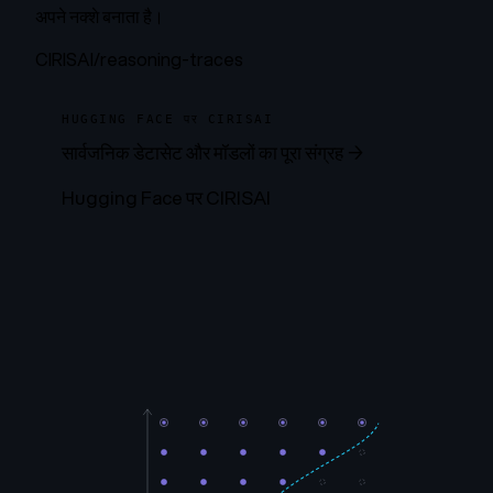
अपने नक्शे बनाता है।
CIRISAI/reasoning-traces
HUGGING FACE पर CIRISAI
सार्वजनिक डेटासेट और मॉडलों का पूरा संग्रह →
Hugging Face पर CIRISAI