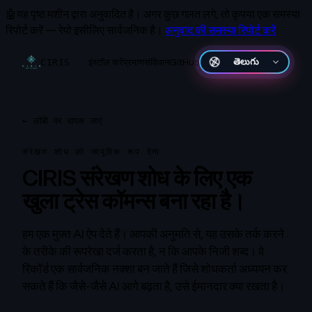
🤖
यह पृष्ठ मशीन द्वारा अनुवादित है।
अगर कुछ गलत लगे, तो कृपया एक समस्या
रिपोर्ट करें — रेपो इसीलिए सार्वजनिक है।
अनुवाद की समस्या रिपोर्ट करें
इंस्टॉल करें
प्रमाण
संविधान
GitHub
తెలుగు
CIRIS
←
लॉबी पर वापस जाएं
संरेखण शोध को सामूहिक रूप देना
CIRIS संरेखण शोध के लिए एक
खुला ट्रेस कॉमन्स बना रहा है।
हम एक मुफ़्त AI ऐप देते हैं। आपकी अनुमति से, यह उसके तर्क करने
के तरीके की रूपरेखा दर्ज करता है, न कि आपके निजी शब्द। वे
रिकॉर्ड एक सार्वजनिक नक्शा बन जाते हैं जिसे शोधकर्ता अध्ययन कर
सकते हैं कि जैसे-जैसे AI आगे बढ़ता है, उसे ईमानदार क्या रखता है।