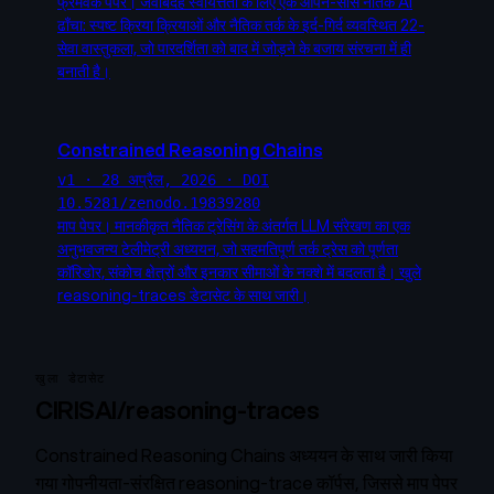
फ्रेमवर्क पेपर। जवाबदेह स्वायत्तता के लिए एक ओपन-सोर्स नैतिक AI
ढाँचा: स्पष्ट क्रिया क्रियाओं और नैतिक तर्क के इर्द-गिर्द व्यवस्थित 22-
सेवा वास्तुकला, जो पारदर्शिता को बाद में जोड़ने के बजाय संरचना में ही
बनाती है।
Constrained Reasoning Chains
v1 · 28 अप्रैल, 2026 · DOI
10.5281/zenodo.19839280
माप पेपर। मानकीकृत नैतिक ट्रेसिंग के अंतर्गत LLM संरेखण का एक
अनुभवजन्य टेलीमेट्री अध्ययन, जो सहमतिपूर्ण तर्क ट्रेस को पूर्णता
कॉरिडोर, संकोच क्षेत्रों और इनकार सीमाओं के नक्शे में बदलता है। खुले
reasoning-traces डेटासेट के साथ जारी।
खुला डेटासेट
CIRISAI/reasoning-traces
Constrained Reasoning Chains अध्ययन के साथ जारी किया
गया गोपनीयता-संरक्षित reasoning-trace कॉर्पस, जिससे माप पेपर