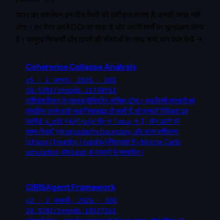
इंजीनियरिंग स्तर
ऊपर का संश्लेषण इन तीन पेपरों को एकीकृत करता है; उनकी जगह नहीं
लेता। हर पेपर अपने DOI पर खड़ा है और अपनी शर्तों पर मूल्यांकन योग्य
है।
प्रमुख निष्कर्षों और दायरे की सीमाओं के साथ सभी चार पेपर देखें →
Coherence Collapse Analysis
v5 · 1 अगस्त, 2026 · DOI
10.5281/zenodo.21730551
कॉरिडोर विचार के तहत इंजीनियरिंग जोखिम ढाँचा। जब किसी प्रणाली को
संचालित करने वाली बाधाएँ सहसंबद्ध हो जाती हैं, तो प्रभावी विविधता ढह
जाती है: k_eff = k/(1+ρ(k−1)) → 1 as ρ → 1। तीन ढहने की
समय-रेखाएँ, एक singularity boundary, और चरण वर्गीकरण
(chaos / healthy / rigidity) निकालता है। Monte Carlo
simulation और Lean 4 प्रमाणों से सत्यापित।
CIRISAgent Framework
v2 · 2 जनवरी, 2026 · DOI
10.5281/zenodo.18137161