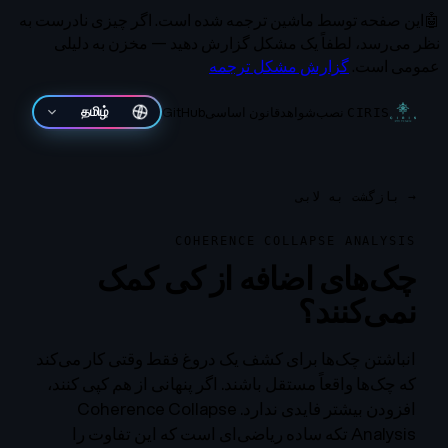
🤖
این صفحه توسط ماشین ترجمه شده است.
اگر چیزی نادرست به
نظر می‌رسد، لطفاً یک مشکل گزارش دهید — مخزن به دلیلی
عمومی است.
گزارش مشکل ترجمه
نصب
شواهد
قانون اساسی
GitHub
தமிழ்
CIRIS
→
بازگشت به لابی
COHERENCE COLLAPSE ANALYSIS
چک‌های اضافه از کی کمک
نمی‌کنند؟
انباشتن چک‌ها برای کشف یک دروغ فقط وقتی کار می‌کند
که چک‌ها واقعاً مستقل باشند. اگر پنهانی از هم کپی کنند،
افزودن بیشتر فایدی ندارد. Coherence Collapse
Analysis تکه ساده ریاضی‌ای است که این تفاوت را