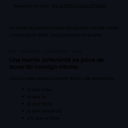
Research testbed ·
DOI 10.5281/zenodo.21730551
Un sistema pensante pequeño puede ocultar cosas
y hacer poco daño. Uno poderoso no puede.
QUÉ SIGNIFICA "COHERENTE" AQUÍ
Una mente coherente se pone de
acuerdo consigo misma.
Cinco cosas deben coincidir dentro de una mente:
lo que cree,
lo que ve,
lo que hace,
lo que recuerda,
y lo que te dice.