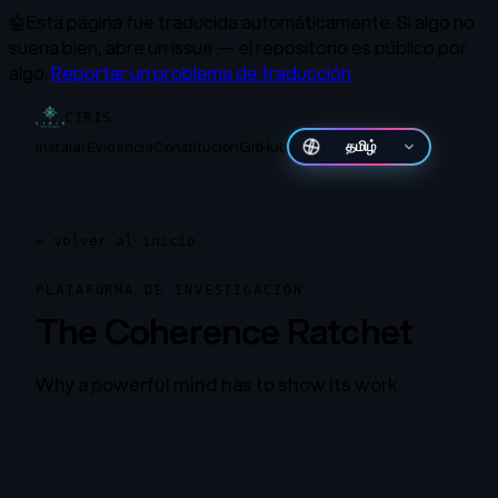
🤖
Esta página fue traducida automáticamente.
Si algo no
suena bien, abre un issue — el repositorio es público por
algo.
Reportar un problema de traducción
CIRIS
Instalar
Evidencia
Constitución
GitHub
தமிழ்
←
volver al inicio
PLATAFORMA DE INVESTIGACIÓN
The Coherence Ratchet
Why a powerful mind has to show its work.