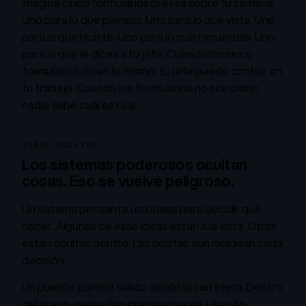
Imagina cinco formularios breves sobre tu semana.
Uno para lo que piensas. Uno para lo que viste. Uno
para lo que hiciste. Uno para lo que recuerdas. Uno
para lo que le dices a tu jefe. Cuando los cinco
formularios dicen lo mismo, tu jefe puede confiar en
tu trabajo. Cuando los formularios no coinciden,
nadie sabe cuál es real.
IDEAS OCULTAS
Los sistemas poderosos ocultan
cosas. Eso se vuelve peligroso.
Un sistema pensante usa ideas para decidir qué
hacer. Algunas de esas ideas están a la vista. Otras
están ocultas dentro. Las ocultas aún moldean cada
decisión.
Un puente parece sólido desde la carretera. Dentro
del acero, pequeñas grietas crecen. Un auto