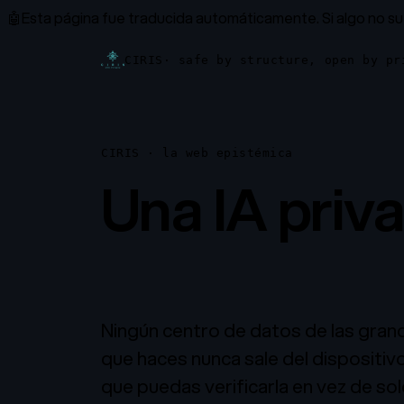
🤖
Esta página fue traducida automáticamente.
Si algo no s
CIRIS
· safe by structure, open by pr
CIRIS · la web epistémica
Una IA priv
teléfono.
Ningún centro de datos de las gran
que haces nunca sale del dispositiv
que puedas verificarla en vez de solo