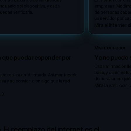
n centro de datos de las grandes
El internet corre 
ca sale del dispositivo, y cada
empresas. Medimos 
edas verificarla.
de personas caben
un servidor por ca
Mira el internet 
Misinformation
ra que pueda responder por
Ya no puedo 
Cada afirmación ll
basa, y quién estuv
que realiza está firmada. Así mantenerla
de adivinar en quié
a y se convierte en algo que la red
Mira la web con
→
 El reemplazo del internet es el