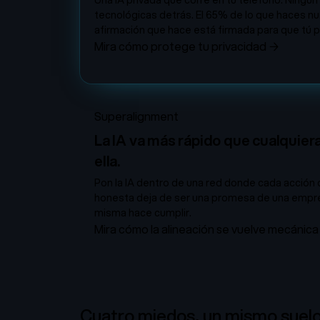
Una IA privada que corre en tu teléfono. Ningú
tecnológicas detrás. El 65% de lo que haces nun
afirmación que hace está firmada para que tú pu
Mira cómo protege tu privacidad
→
Superalignment
La IA va más rápido que cualquie
ella.
Pon la IA dentro de una red donde cada acción 
honesta deja de ser una promesa de una empres
misma hace cumplir.
Mira cómo la alineación se vuelve mecánica
Cuatro miedos, un mismo suelo.