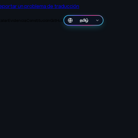
eportar un problema de traducción
talar
Evidencia
Constitución
GitHub
தமிழ்