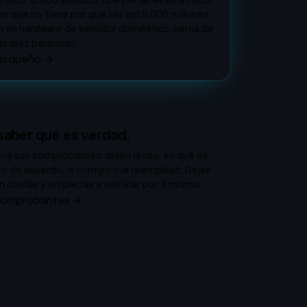
en unos 10.000 edificios que pertenecen a cinco
que no tiene por qué ser así: 5.000 millones
 en hardware de servidor doméstico, cerca de
da diez personas.
sin dueño
→
saber qué es verdad.
eva sus comprobantes: quién la dijo, en qué se
o de acuerdo, la corrigió o la reemplazó. Dejas
n confiar y empiezas a verificar por ti mismo.
 comprobantes
→