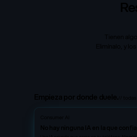
Re
Tienen alg
Elimínalo, y l
Empieza por donde duele.
// todas
Consumer AI
No hay ninguna IA en la que confiar