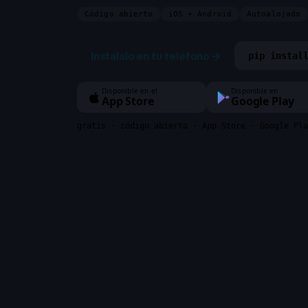
Código abierto
iOS + Android
Autoalojado
Instálalo en tu teléfono
→
pip instal
Disponible en el
Disponible en
App Store
Google Play
gratis · código abierto · App Store · Google Pla