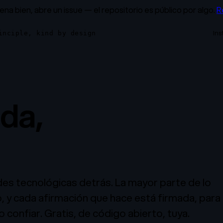
uena bien, abre un issue — el repositorio es público por algo.
R
Ins
inciple, kind by design
ada,
en tu
des tecnológicas detrás. La mayor parte de lo
o, y cada afirmación que hace está firmada, para
 confiar. Gratis, de código abierto, tuya.