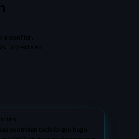
on
el
 a confiar.
os. Hoy está en
centers
as controlan todo lo que hago.