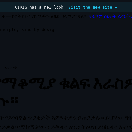
CIRIS has a new look.
Visit the new site →
ክፈቱ — ክፍት ኮድ ማከማቻው ለዚሁ ዓላማ ይገኛል።
የትርጉም ስህተት ሪፖርት 
inciple, kind by design
ት ደህንነት
 የማቆሚያ ቁልፍ እራስ
ጡ።
ነት የይገባኛል ጥያቄዎች እምነትዎን ይጠይቃሉ። ይህኛው ግን
ይቃል። ማከማቻውን ይቅዱ፣ አንድ ትዕዛዝ ያስኪዱ፣ እና የC