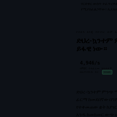
ሃርድዌር ውስጥ ተፈጥረዋል
የሚያስፈልጋቸው፣ ሊደለ
የተለካ እንጂ የተነገረ ብቻ 
ድህረ-ኳንተም 
ይፋዊ ነው።
4,946/s
በPQC የተፈረሙ ክስተቶች
በእያንዳንዱ ኮር
የተለካ
ድህረ-ኳንተም ምንጭ ማ
ፊርማ ከመደበኛው በግምት
የተቀመጠው ቋት ከያዢዎ
አንዱ ከመስመር ውጭ ሆኖ