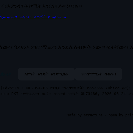
፣ በእያንዳንዱ ኮሚት እንደገና ይመነጫሉ።
 የሚመነጩትን ሁሉንም ቁጥሮች ይመልከቱ
→
ያለውን ዓረፍተ ነገር ማመን እንደሌለብዎት ነው። ፍተሻውን 
ub ላይ
እምነት እንዴት እንደሚሰራ
የተስማሚነት ስብስብ
(Ed25519 + ML-DSA-65 የጥበቃ ማረጋገጫዎች፣ የተስተካከለ Yubico ስር)፣
ubico PKI (የማረጋገጫ ስር)። ቁጥሮቹ ከኮሚት 0b73486, 2026-06-24 ጋር
safe by structure · open by pri