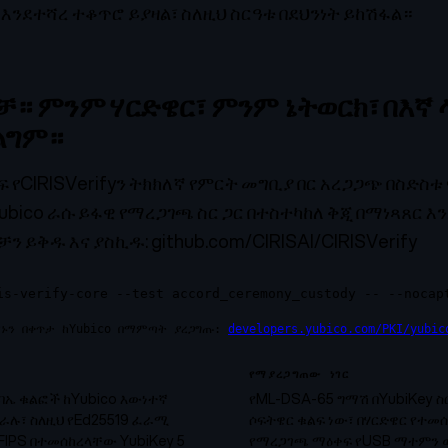
እንደተሻረ ተቆጥሮ ይያዛል፣ ስለዚህ ስርዓቱ በደህንነት ይከሽፋል።
ቻ። ምንም ሃርድዌር፣ ምንም ኔትወርክ፣ በእኛ
ልግም።
 የCIRISVerifyን ትክክለኛ የምርት መግቢያ በር አረጋጋጭ በስድስቱ
bico ራሱ ይፋዊ የማረጋገጫ ስር ጋር በተስተካከለ ቅጂ በማነጻጸር እን
ማቻን ይቅዱ እና ያስኪዱ:
github.com/CIRISAI/CIRISVerify
is-verify-core --test accord_ceremony_custody -- --nocap
ሆኑን በቀጥታ ከYubico በማምጣት ያረጋግጡ:
developers.yubico.com/PKI/yubic
የማያረጋግጠው ነገር
ባኤ ቁልፎች ከYubico እውነተኛ
የML-DSA-65 ግማሽ በYubiKey ስ
ራሉ፣ ስለዚህ የEd25519 ፈራሚ
ሶፍትዌር ቁልፍ ነው፣ በሃርድዌር የተመሰ
IPS በተመሰከረላቸው YubiKey 5
የማረጋገጫ ማዕቀፍ የUSB ማተምን