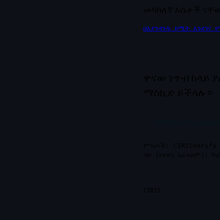
መካከለኛ እሴቶች ናቸው
በእያንዳንዱ ኮሚት እንደገና
ዋናው ነጥብ ከላይ 
ማስኪድ ይችላሉ።
CIRISVerify በGitH
ምንጮች: CIRISVerify 
ገጽ (የተለካ አፈጻጸም)፣ Y
CIRIS