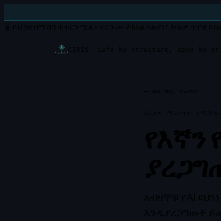
🤖
ይህ ገጽ በማሽን ተተርጉሟል።
ትርጉሙ ትክክል ካልሆነ፣ እባክዎ ጥያቄ ይ
CIRIS
· safe by structure, open by pr
←
ወደ ሎቢ ተመለስ
እርስዎ ማረጋገጥ የሚችሉ
የእኛን
ያረጋግ
አብዛኞቹ የAI ደህን
እንዲያረጋግጡት ይጠ