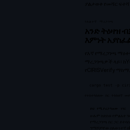
ያልታወቀ የመሻር ፍተሻ 
ገለልተኛ ማረጋገጫ
አንድ ትዕዛዝ ብ
እምነት አያስፈ
የእኛ የማረጋገጫ ማዕቀፍ
ማረጋገጫዎች ላይ፣ ከYu
የCIRISVerify ማከ
cargo test -p cir
የተስተካከለው ስር ትክክለኛ መ
ይህ የሚያረጋግጠው ነገር
ሁሉም ስድስቱ የምልአተ ጉ
የማረጋገጫ ስር ጋር ይተሳሰ
ግማሾቻቸው በእውነተኛ በF