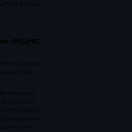
ንደሚገኙ ያረጋግጡ።
ለው በሃርድዌር
የሚገኘው፣ በኩባንያው
 ሊሰጠው፣ ሊሽረው
ው።
519 ግማሽ መሰረቱ
ችል፣ እና ለመፈረም
፣ ምንም YubiKey
B ስቲክ የገባ ሶፍትዌር
 ያልተሳካ ወይም