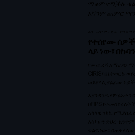
ማቆም የሚችሉ ቁልፎ
እኛንም ጨምሮ ማን
ሕገ መንግሥታዊው የማቆሚያ
የተሰየሙ ሰዎች
ላይ ነው፣ በኩባ
የመጨረሻ አማራጭ ማቆ
CIRIS፣ በኔትወርኩ 
ወይም ሊያልፈው አይችል
እያንዳንዱ የምልአተ ጉባ
በFIPS የተመሰከረለት 
አካላዊ ንክኪ የሚያስፈ
እስካሁን ድህረ-ኳንተም 
ቁልፍ ነው። በጠቅላላው