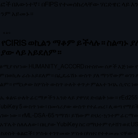
ች በእውነተኛ፣ በFIPS የተመሰከረላቸው ሃርድዌር ላይ እ
ንም አይመኑ።
 ቁልፍ
 የCIRIS ወኪልን ማቆም ይችላሉ። ስልጣኑ ያ
ንያው ላይ አይደለም።
ሚያ የሆነው HUMANITY_ACCORD በተሰየሙ ሰዎች እጅ ነው 
ወይም በወኪሉ ራሱ አይደለም። በፌዴሬሽኑ ውስጥ ያለ ማንኛውም ወገን
ም። የሚነቃው ከሦስት ውስጥ ሁለት ቀጥታ ምልአተ ጉባኤ ሲኖር ነ
ኤ ቁልፍ ሁለት ፊርማዎችን አንድ ላይ ያዋሃደ ድብልቅ ነው። የEd25
YubiKey 5 ውስጥ ነው፣ በመሳሪያው ውስጥ የተፈጠረ፣ ሊወጣ የማይ
ልገው ነው። የML-DSA-65 ግማሽ፣ ይኸውም ድህረ-ኳንተም ፊርማው
አፕሌት ስለሌለው፣ በዚያው YubiKey ስር በማህተም የታሸገ ወደ US
 ስድስት ቁልፎች፣ ሦስቱ ተገጥመው ሦስቱ በካዝና የተቀመጡ ናቸው።