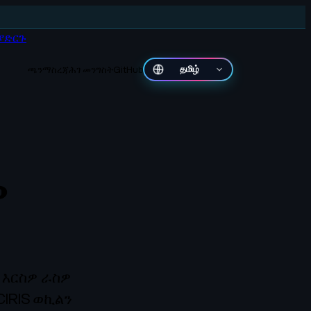
ያድርጉ
ጫን
ማስረጃ
ሕገ መንግስት
GitHub
தமிழ்
ዎ
 እርስዎ ራስዎ
IRIS ወኪልን