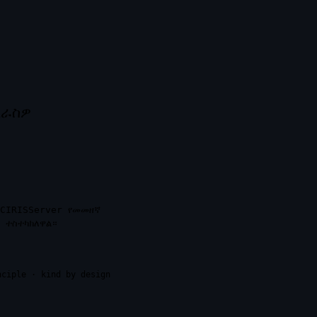
እራስዎ
 CIRISServer የመመዘኛ
 ተስተካክለዋል።
nciple · kind by design