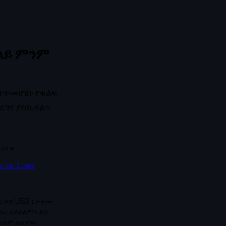
 ላይ ምንም
 የተመዘገቡ የቁልፍ
ደገና ያስኬዳል።
ture
o-ca-1.pem
ር ወደ USB የታተመ
ከረ አይደለም። ይህ
 ወይም ለብቻው