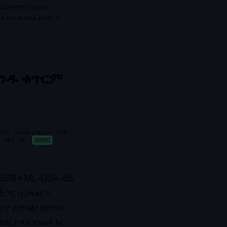
አይፈትሽም። ደረሰኙ
ንዲያውቁ እንፈልጋለን።
ዳንዱ ቁጥርም
ድኖች መካከል የሚፈሱ፣ ከ50
ከ 400 ኖድ
የተለካ
19 + ML-DSA-65
6 ጋር ሲነጻጸር።
 ይገነባል፣ ከሦስት
ኪያ ላይ የነጠላ ኮር