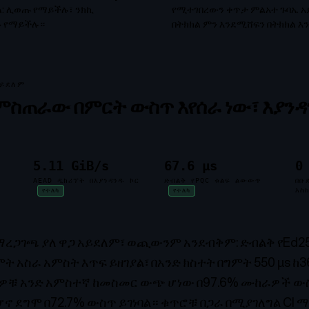
: ሊወጡ የማይችሉ፣ ንክኪ
የሚተገበረውን ቀጥታ ምልአተ ጉባኤ 
ዙ የማይችሉ።
በትክክል ምን እንደሚሸፍን በትክክል እ
አይደለም
ምስጠራው በምርት ውስጥ እየሰራ ነው፣ እያን
5.11 GiB/s
67.6 µs
0
AEAD ዲክሪፕት በእያንዳንዱ ኮር
ድብልቅ የPQC ቁልፍ ልውውጥ
በቡ
እስ
የተለካ
የተለካ
ረጋገጫ ያለ ዋጋ አይደለም፣ ወጪውንም አንደብቅም: ድብልቅ የEd255
 አስራ አምስት እጥፍ ይዘገያል፣ በአንድ ክስተት በግምት 550 µs ከ3
ቹ አንድ አምስተኛ ከመስመር ውጭ ሆነው በ97.6% ሙከራዎች ውስጥ
 ደግሞ በ72.7% ውስጥ ይገነባል። ቁጥሮቹ በጋራ በሚያገለግል CI ማስ