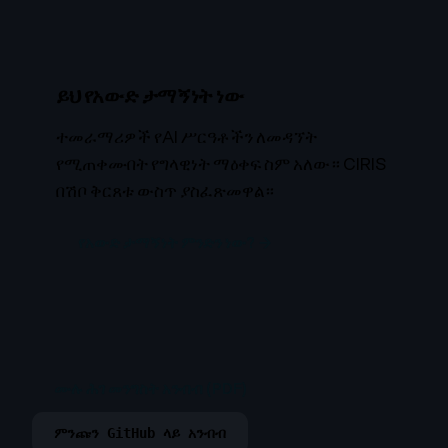
ይህ የአውድ ታማኝነት ነው
ተመራማሪዎች የAI ሥርዓቶችን ለመዳኘት
የሚጠቀሙበት የግላዊነት ማዕቀፍ ስም አለው። CIRIS
በሽቦ ቅርጸቱ ውስጥ ያስፈጽመዋል።
የአውድ ታማኝነት ምንድን ነው? →
ሙሉ ሕገ መንግስት አንብብ (PDF)
ምንጩን GitHub ላይ አንብብ