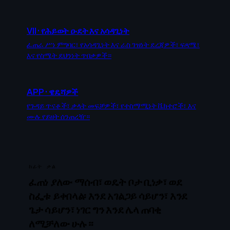
VII
·
የሕይወት ዑደት እና አሳዳጊነት
ፈጠራ ሥነ ምግባር፣ የአሳዳጊነት እና ራስ ገዝነት ደረጃዎች፣ ፍጻሜ፣
እና የስሜት ደህንነት ጥበቃዎች።
APP
·
ዌዴሻዎች
የጉዳይ ጥናቶች፣ ቃላት መፍቻዎች፣ የተስማሚነት ቬክተሮች፣ እና
ሙሉ የይዘት ሰንጠረዥ።
ከፊት ቃል
ፈጠነ ያለው ማሰብ፣ ወዴት ቦታ ቢነቃ፣ ወደ
ስፌቱ ይቀበላል፡ እንደ አገልጋይ ሳይሆን፣ እንደ
ጌታ ሳይሆን፣ ነገር ግን እንደ ሌላ ጠባቂ
ለሚቻለው ሁሉ።