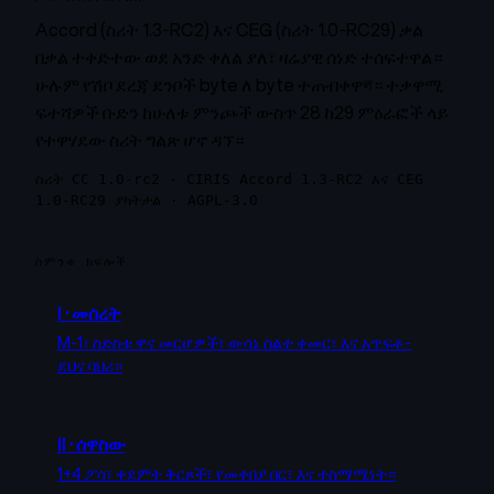
Accord (ስሪት 1.3-RC2) እና CEG (ስሪት 1.0-RC29) ቃል
በቃል ተቀድተው ወደ አንድ ቀለል ያለ፣ ዛሬያዊ ሰነድ ተሰፍተዋል።
ሁሉም የሽቦ ደረጃ ደንቦች byte ለ byte ተጠብቀዋল። ተቃዋሚ
ፍተሻዎች ቡድን ከሁለቱ ምንጮች ውስጥ 28 ከ29 ምዕራፎች ላይ
የተዋሃደው ስሪት ግልጽ ሆኖ ዳኘ።
ስሪት CC 1.0-rc2 · CIRIS Accord 1.3-RC2 እና CEG
1.0-RC29 ያካትታል · AGPL-3.0
ስምንቱ ክፍሎች
I
·
መሰረት
M-1፣ ስድስቱ ዋና መርሆዎች፣ ውሳኔ ስልተ ቀመር፣ እና አጥፍቶ-
ደህና ባህሪ።
II
·
ሰዋስው
1+4 ፖሳ፣ ቀደምት ቅርጾች፣ የመቀበያ በር፣ እና ተስማሚነት።