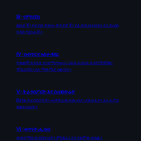
III
·
ናምስፔስ
ልኬቶች፣ የተያዙ ቅድመ ቅጥያዎች፣ የፈቃድ ቤተሰብ፣ እና የርዕሰ
ጉዳይ ዓይነቶች።
IV
·
ስብጥርና አስተዳደር
ትዕዛዞች እንዴት እንደሚጣመሩ፣ ሰነዱ እንዴት እንደሚሻሻል፣
ሞዴሬሽን፣ እና ማቆሚያ ስልጣን።
V
·
ትራንስፖርት እና ሱብስትሬት
Byte ትራንስፖርት፣ መዋቅራዊ ሁሉ-ቦታ-ያለ ሁኔታ፣ እና ኤፖክ
ቁልፍ ሰጠት።
VI
·
ወጥነት ሒሳብ
ሆሎኖሚክ ሱብስትሬት፣ ምስክሩ፣ እና የድምጽ ወለል።