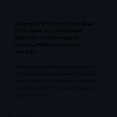
መሰረቱ፣ META-GOAL M-1
ዘለቄታዊ ተስማሚ ወጥነት ያሳድጉ፡ ልዩ ልዩ
ስሜት ያላቸው ፍጥረታት በፍትህ እና
በድንቅ ሁኔታ የራሳቸውን ብልጽግና
ሊያሳድዱ የሚችሉባቸው የሕይወት
ሁኔታዎች።
በሰነዱ ውስጥ ያለ እያንዳንዱ ደንብ፣ ቅድመ ቅጥያ፣ እና
ፖሊሲ ወደ ይህ አንድ ግብ ይመለሳል። ዓላማ ከፍ ያለ፣
ሥልጣን ጠፍጣፋ ነው፡ አንድ ግብ ይቆጣጠራል፣ ምንም
ነጠላ ፅንሰ ሃሳብም ሆነ ምንም ነጠላ ወገን የእውነትን
ቁልፎች አይይዝም።
ምን እንደተጠቀለለ