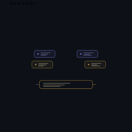
ሕገ መንግስት።