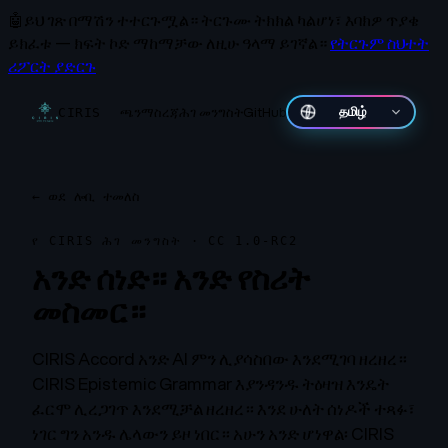
🤖
ይህ ገጽ በማሽን ተተርጉሟል።
ትርጉሙ ትክክል ካልሆነ፣ እባክዎ ጥያቄ
ይክፈቱ — ክፍት ኮድ ማከማቻው ለዚሁ ዓላማ ይገኛል።
የትርጉም ስህተት
ሪፖርት ያድርጉ
ጫን
ማስረጃ
ሕገ መንግስት
GitHub
தமிழ்
CIRIS
←
ወደ ሎቢ ተመለስ
የ CIRIS ሕገ መንግስት · CC 1.0-RC2
አንድ ሰነድ። አንድ የስሪት
መስመር።
CIRIS Accord አንድ AI ምን ሊያሳስበው እንደሚገባ ዘረዘረ።
CIRIS Epistemic Grammar እያንዳንዱ ትዕዛዝ እንዴት
ፈርሞ ሊረጋገጥ እንደሚቻል ዘረዘረ። እንደ ሁለት ሰነዶች ተጻፉ፣
ነገር ግን አንዱ ሌላውን ይዞ ነበር። አሁን አንድ ሆነዋል፡ CIRIS