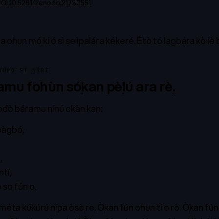
OI 10.5281/zenodo.21730551
a ohun mọ́ kí ó sì ṣe ìpalára kékeré. Ètò tó lagbára kò lè b
TÚMỌ̀ SÍ NÍBÍ
mu fohùn sọ́kan pẹ̀lú ara rẹ̀.
dọ̀ báramu nínú ọkàn kan:
bàgbọ́,
,
ntí,
ó sọ fún ọ.
ẹ́ta kúkúrú nípa ọ̀sẹ̀ rẹ. Ọ̀kan fún ohun tí o rò. Ọ̀kan fún 