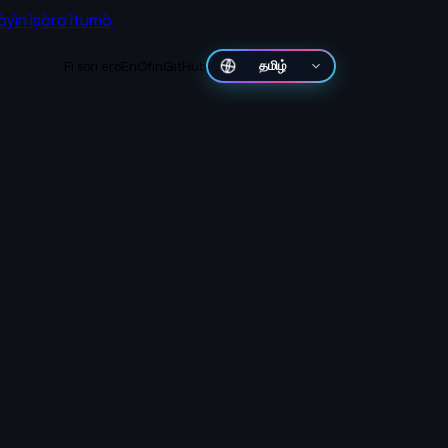
òyìn ìṣòro ìtumọ̀
Fi sori ẹrọ
Ẹri
Ofin
GitHub