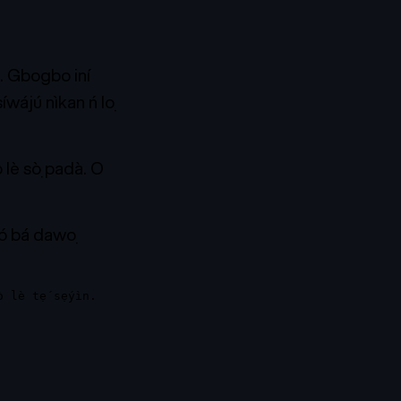
íi. Gbogbo iní
síwájú nìkan ń lọ
 lè sọ̀ padà. O
bí ó bá dawọ
 lè tẹ́ sẹ́yìn.