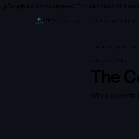
🤖
Ẹ̀rọ àgbékọ ló túmọ̀ ojú-ìwé yìí.
Tí ohunkóhun kò bá jẹ́ kede
CIRIS
· safe by structure, open by pr
←
pada si yara ìpadà
ILE-IṢẸ IWADI
The C
Why a powerful 