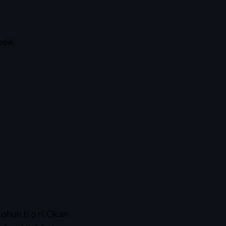
ẹ́ẹ̀.
ohun tí o rí. Ọ̀kan