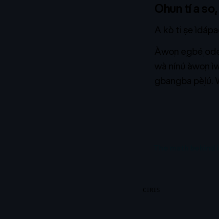
Ohun tí a sọ, 
A kò ti ṣe ìdápa
Àwọn ẹgbẹ́ ode o
wà nínú àwọn
ì
gbangba pẹ̀lú.
The math behind i
CIRIS