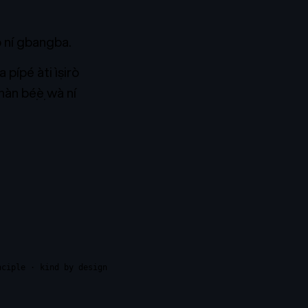
wò ní gbangba.
 pípé àti ìṣirò
 hàn bẹ́ẹ̀ wà ní
nciple · kind by design