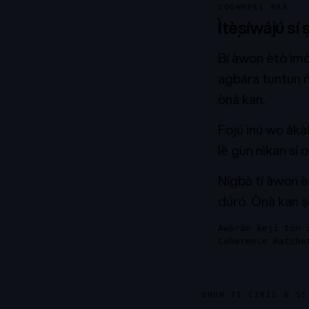
COGWHEEL NÁÀ
Ìtẹ̀síwájú sí 
Bí àwọn ètò ìmọ̀ 
agbára tuntun ń 
ọ̀nà kan.
Fojú inú wo àkàbà
lè gùn nìkan sí o
Nígbà tí àwọn ènì
dúró. Ọ̀nà kan ṣo
Àwòrán kejì tún ṣ
Coherence Ratche
OHUN TÍ CIRIS Ń ṢE