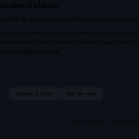
àti ohun tí a kò sọ.
dà ìsẹ̀lẹ̀ AI. A ti kọ́ apá kan ìdáhùn kan, a sì ń dán an 
ni kò ti ṣàyẹ̀wò iṣẹ́ wa. A sọ ìyẹn ní gbangba. Ìmọ̀ ọna
wé mẹ́rin
wa. Kóòdù náà ṣí sílẹ̀. Bí a bá jẹ́ àṣìṣe, ọ̀nà fífi
Wo ipò ìwádìí lọwọlọwọ.
t
Explore a trace
See the code
safe by structure · open by pri