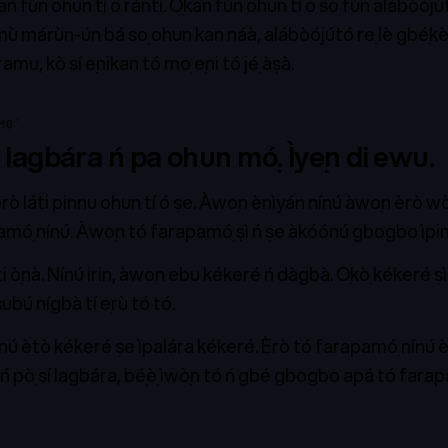
kan fún ohun tí o rántí. Ọ̀kan fún ohun tí o sọ fún alábòójú
 márùn-ún bá sọ ohun kan náà, alábòójútó rẹ lè gbẹ́kẹ̀lé 
mu, kò sí ẹnikan tó mọ ẹni tó jẹ́ àṣà.
Ọ́
lagbára ń pa ohun mọ́. Ìyẹn di ewu.
èrò láti pinnu ohun tí ó ṣe. Àwọn ènìyán nínú àwọn èrò w
mọ́ nínú. Àwọn tó farapamọ́ ṣì ń ṣe àkóónú gbogbo ìpin
 ọ̀nà. Nínú irin, àwọn ebu kékeré ń dàgbà. Ọkọ̀ kékeré ṣì 
ubú nígbà tí ẹrù tó tó.
nú ètò kékeré ṣe ìpalára kékeré. Èrò tó farapamọ́ nínú è
i ń pọ̀ sí lagbára, bẹ́ẹ̀ ìwọ̀n tó ń gbé gbogbo apá tó farapa