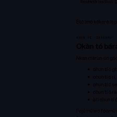
Research testbed ·
D
Ètò ìmọ̀ kékeré lè p
OHUN TÍ "ÌBÁRAMU" 
Ọkàn tó bára
Nkan márùn-ún gbọ
ohun tí ó g
ohun tí ó rí,
ohun tí ó ṣe
ohun tí ó rá
àti ohun tí 
Fojú inú wo fọ́ọ̀mù m