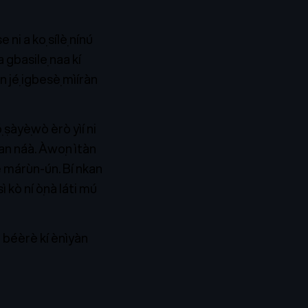
 ni a kọ sílẹ̀ nínú
a gbasilẹ naa kí
 jẹ́ igbesẹ̀ mìíràn
́ ṣàyẹ̀wò èrò yìí ni
 kan náà. Àwọn ìtàn
e márùn-ún. Bí nkan
 kò ní ọ̀nà láti mú
 tó béèrè kí ènìyàn