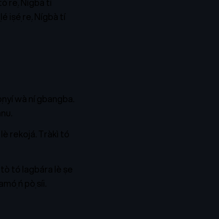
tó rẹ. Nígbà tí
iṣẹ́ rẹ. Nígbà tí
ọ̀nyí wà ní gbangba.
nu.
lè rekọjá. Tràkì tó
tò tó lagbára lè ṣe
mọ́ ń pọ̀ síi.