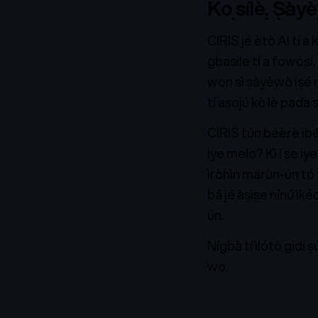
Kọ sílẹ̀. Ṣày
CIRIS jẹ́ ètò AI tí 
gbasilẹ tí a fọwọ́sí
wọn sì ṣàyẹ̀wò iṣẹ́ 
tí aṣojú kò lè pada s
CIRIS tún béèrè ìbéèr
iye melo? Kì í ṣe iy
ìròhìn márùn-ún tó 
bá jẹ́ àṣìṣe nínú ìk
ún.
Nígbà tí ìlọ́tọ̀ gidi 
wo.