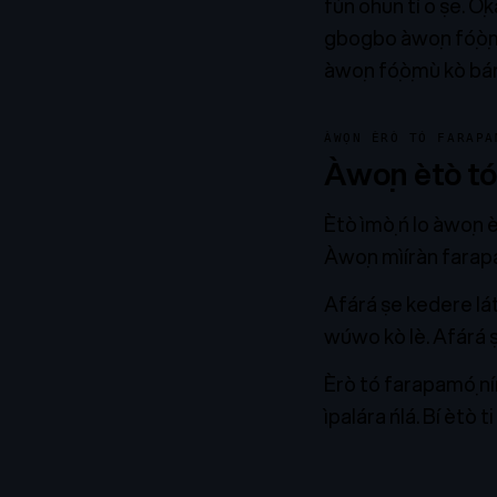
fún ohun tí o ṣe. Ọ̀
gbogbo àwọn fọ́ọ̀mù
àwọn fọ́ọ̀mù kò bára
ÀWỌN ÈRÒ TÓ FARAPAM
Àwọn ètò tó 
Ètò ìmọ̀ ń lo àwọn 
Àwọn mìíràn farapa
Afárá ṣe kedere láti
wúwo kò lè. Afárá ṣ
Èrò tó farapamọ́ ní
ìpalára ńlá. Bí ètò t