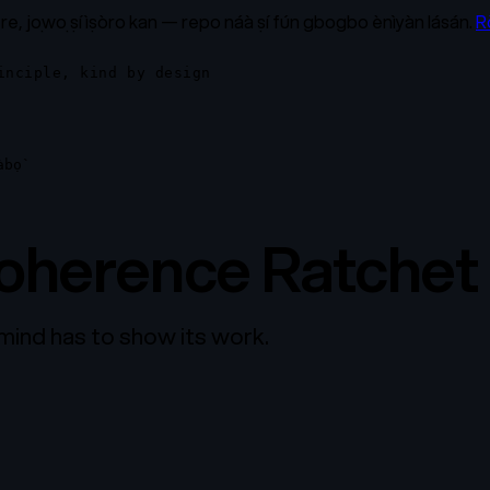
re, jọwọ ṣí ìṣòro kan — repo náà ṣí fún gbogbo ènìyàn lásán.
R
inciple, kind by design
bọ̀
oherence Ratchet
mind has to show its work.