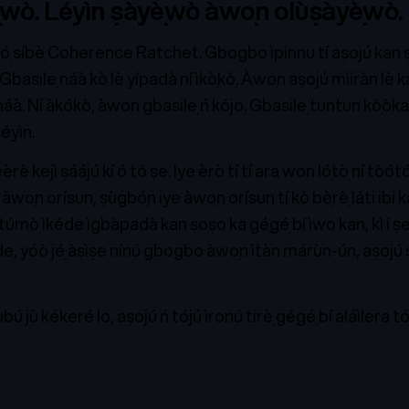
ẹ̀wò. Lẹ́yìn ṣàyẹ̀wò àwọn olùṣàyẹ̀wò.
a kọ́ síbẹ̀ Coherence Ratchet. Gbogbo ìpinnu tí aṣojú kan ṣe
. Gbasilẹ náà kò lè yípadà ní ìkọ̀kọ̀. Àwọn aṣojú mìíràn lè k
náà. Ní àkókò, àwọn gbasilẹ ń kójọ. Gbasilẹ tuntun kọ̀ọ̀kan
ẹ́yìn.
è kejì ṣáájú kí ó tó ṣe. Iye èrò tí tí ara wọn lọ́tọ̀ ní tòótọ
e àwọn orísun, ṣùgbọ́n iye àwọn orísun tí kò bẹ̀rẹ̀ láti ibi
túmọ̀ ìkéde ìgbàpadà kan ṣoṣo ka gẹ́gẹ́ bí ìwo kan, kì í ṣ
éde, yóò jẹ́ àṣìṣe nínú gbogbo àwọn ìtàn márùn-ún, aṣojú sì
ṣubú jù kékeré lọ, aṣojú ń tọ́jú ìronú tirẹ̀ gẹ́gẹ́ bí aláìlera