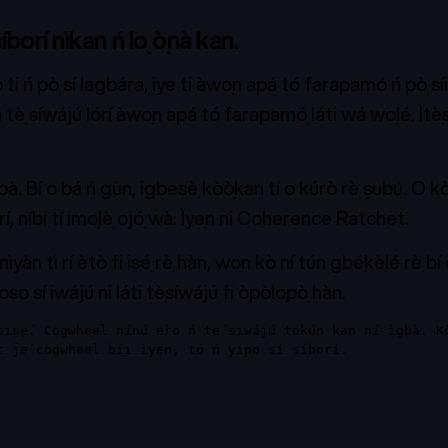
ṣíborí nìkan ń lọ ọ̀nà kan.
ti ń pọ̀ sí lagbára, iye ti àwọn apá tó farapamọ́ ń pọ̀ s
tẹ̀ síwájú lórí àwọn apá tó farapamọ́ láti wá wọlé. Ìtẹ̀
. Bí o bá ń gùn, igbesẹ̀ kọ̀ọ̀kan tí o kúrò rẹ̀ ṣubú. O kò
rí, níbi tí imọlẹ̀ ọjọ́ wà. Ìyẹn ni Coherence Ratchet.
yàn ti rí ètò fi iṣẹ́ rẹ̀ hàn, wọn kò ní tún gbẹ́kẹ̀lé rẹ̀ 
ṣo sí iwájú ni láti tẹ̀síwájú fi ọ̀pọ̀lọpọ̀ hàn.
iṣẹ́. Cogwheel nínú ẹ̀rọ ń tẹ́ siwájú tókún kan ní ìgbà. Kò
t jẹ́ cogwheel bíi ìyẹn, tó ń yípo sí ṣíborí.