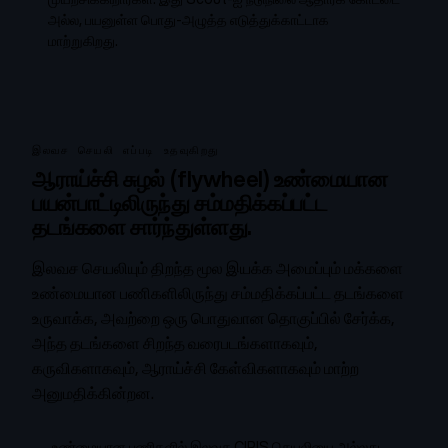
அல்ல, பயனுள்ள பொது-அழுத்த எடுத்துக்காட்டாக
மாற்றுகிறது.
இலவச செயலி எப்படி உதவுகிறது
ஆராய்ச்சி சுழல் (flywheel) உண்மையான
பயன்பாட்டிலிருந்து சம்மதிக்கப்பட்ட
தடங்களை சார்ந்துள்ளது.
இலவச செயலியும் திறந்த மூல இயக்க அமைப்பும் மக்களை
உண்மையான பணிகளிலிருந்து சம்மதிக்கப்பட்ட தடங்களை
உருவாக்க, அவற்றை ஒரு பொதுவான தொகுப்பில் சேர்க்க,
அந்த தடங்களை சிறந்த வரைபடங்களாகவும்,
கருவிகளாகவும், ஆராய்ச்சி கேள்விகளாகவும் மாற்ற
அனுமதிக்கின்றன.
உண்மையான பணிகளில் இலவச CIRIS செயலியை அல்லது