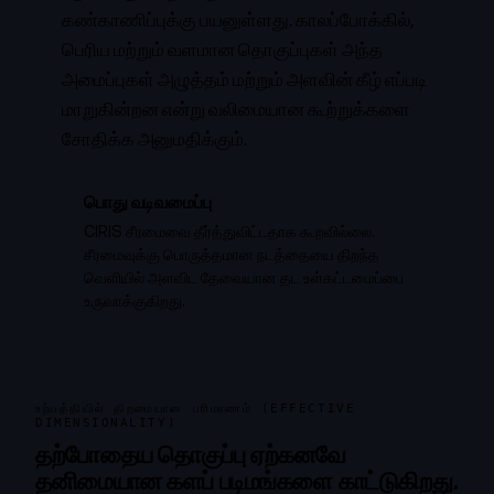
கண்காணிப்புக்கு பயனுள்ளது. காலப்போக்கில்,
பெரிய மற்றும் வளமான தொகுப்புகள் அந்த
அமைப்புகள் அழுத்தம் மற்றும் அளவின் கீழ் எப்படி
மாறுகின்றன என்று வலிமையான கூற்றுக்களை
சோதிக்க அனுமதிக்கும்.
பொது வடிவமைப்பு
CIRIS சீரமைவை தீர்த்துவிட்டதாக கூறவில்லை.
சீரமைவுக்கு பொருத்தமான நடத்தையை திறந்த
வெளியில் அளவிட தேவையான தட உள்கட்டமைப்பை
உருவாக்குகிறது.
உற்பத்தியில் திறமையான பரிமாணம் (EFFECTIVE
DIMENSIONALITY)
தற்போதைய தொகுப்பு ஏற்கனவே
தனிமையான களப் படிமங்களை காட்டுகிறது.