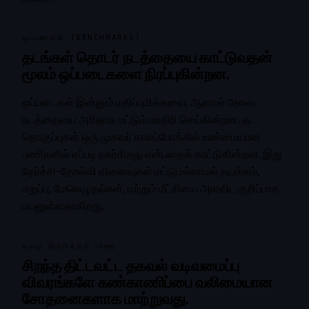
ஒப்படைகள் (BENCHMARKS)
தடங்கள் தொடர் நடத்தையை காட்டுவதன்
மூலம் ஒப்படைகளை நிரப்புகின்றன.
ஒப்படைகள் இன்னும் மதிப்புமிக்கவை, ஆனால் அவை
நடத்தையை அரிதாக மட்டும் மாதிரி செய்கின்றன. தட
தொகுப்புகள் ஒரு முகவர் காலப்போக்கில் உண்மையான
பணிகளில் எப்படி நகர்கிறது என்பதைக் காட்டுகின்றன. இது
தேர்ச்சி-தோல்வி விளைவுகள் மட்டுமல்லாமல் தயக்கம்,
மறுப்பு, மேலெழுதல்கள், மற்றும் மீட்சியை அளவிட குறிப்பாக
பயனுள்ளதாகிறது.
தவறு நிரூபிக்கும் பாதை
சிறந்த திட்டவட்ட தகவல் வடிவமைப்பு
விவரங்களே கண்காணிப்பை வலிமையான
சோதனைகளாக மாற்றுவது.