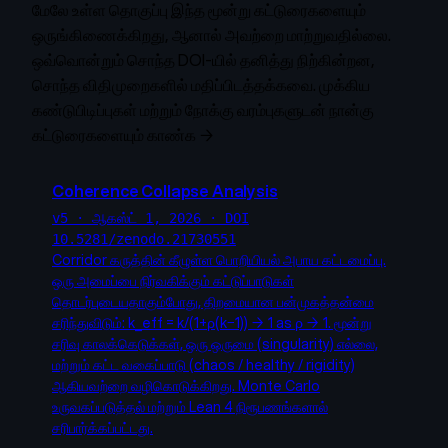
மேலே உள்ள தொகுப்பு இந்த மூன்று கட்டுரைகளையும்
ஒருங்கிணைக்கிறது, ஆனால் அவற்றை மாற்றுவதில்லை.
ஒவ்வொன்றும் சொந்த DOI-யில் தனித்து நிற்கின்றன,
சொந்த விதிமுறைகளில் மதிப்பிடத்தக்கவை.
முக்கிய
கண்டுபிடிப்புகள் மற்றும் நோக்கு வரம்புகளுடன் நான்கு
கட்டுரைகளையும் காண்க →
Coherence Collapse Analysis
v5 · ஆகஸ்ட் 1, 2026 · DOI
10.5281/zenodo.21730551
Corridor கருத்தின் கீழுள்ள பொறியியல் அபாய கட்டமைப்பு.
ஒரு அமைப்பை நிர்வகிக்கும் கட்டுப்பாடுகள்
தொடர்புடையதாகும்போது, திறமையான பன்முகத்தன்மை
சரிந்துவிடும்: k_eff = k/(1+ρ(k−1)) → 1 as ρ → 1. மூன்று
சரிவு காலக்கெடுக்கள், ஒரு ஒருமை (singularity) எல்லை,
மற்றும் கட்ட வகைப்பாடு (chaos / healthy / rigidity)
ஆகியவற்றை வழிகொடுக்கிறது. Monte Carlo
உருவகப்படுத்தல் மற்றும் Lean 4 நிரூபணங்களால்
சரிபார்க்கப்பட்டது.