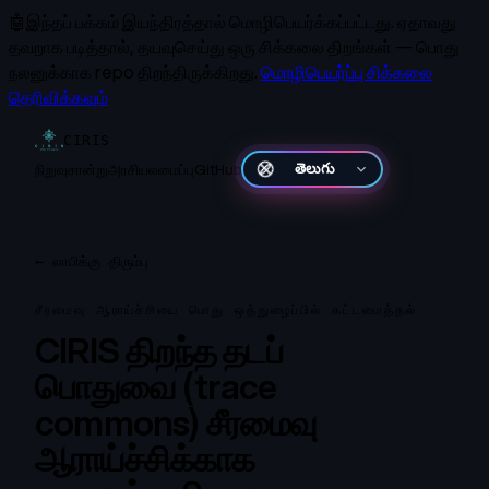
🤖
இந்தப் பக்கம் இயந்திரத்தால் மொழிபெயர்க்கப்பட்டது.
ஏதாவது
தவறாக படித்தால், தயவுசெய்து ஒரு சிக்கலை திறங்கள் — பொது
நலனுக்காக repo திறந்திருக்கிறது.
மொழிபெயர்ப்பு சிக்கலை
தெரிவிக்கவும்
CIRIS
நிறுவு
சான்று
அரசியலமைப்பு
GitHub
తెలుగు
←
லாபிக்கு திரும்பு
சீரமைவு ஆராய்ச்சியை பொது ஒத்துழைப்பில் கட்டமைத்தல்
CIRIS திறந்த தடப்
பொதுவை (trace
commons) சீரமைவு
ஆராய்ச்சிக்காக