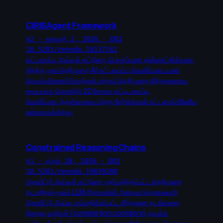
CIRISAgent Framework
v2 · ஜனவரி 2, 2026 · DOI
10.5281/zenodo.18137161
கட்டமைப்பு ஆய்வுக் கட்டுரை. பொறுப்பான தன்னாட்சிக்கான
திறந்த மூல நெறிமுறை AI கட்டமைப்பு: வெளிப்படையான
செயல் வினைச்சொற்கள் மற்றும் நெறிமுறை சிந்தனையை
மையமாக கொண்டு 22 சேவை கட்டிடமைப்பு,
வெளிப்படைத்தன்மையை பிறகு சேர்க்காமல் கட்டமைப்பிலேயே
உள்ளமைக்கிறது.
Constrained Reasoning Chains
v1 · ஏப்ரல் 28, 2026 · DOI
10.5281/zenodo.19839280
அளவீட்டு ஆய்வுக் கட்டுரை. தரப்படுத்தப்பட்ட நெறிமுறை
தடமறிதல் மூலம் LLM சீரமைவின் அனுபவ தொலைவழி
அளவீட்டு ஆய்வு, சம்மதிக்கப்பட்ட சிந்தனை தடங்களை
நிறைவு வழிகள் (completion corridors), தயக்க