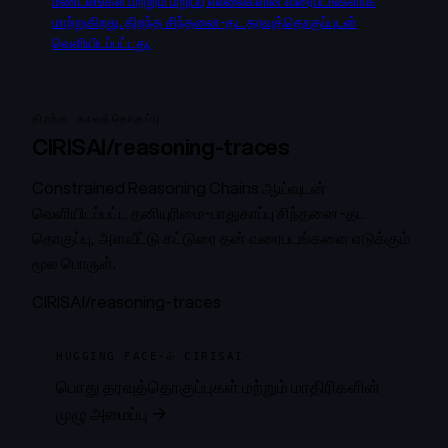
மண்டலங்கள் மற்றும் மறுப்பு எல்லைகளின் வரைபடங்களாக
மாற்றுகிறது. திறந்த சிந்தனை-தட தரவுத்தொகுப்புடன்
வெளியிடப்பட்டது.
திறந்த தரவுத்தொகுப்பு
CIRISAI/reasoning-traces
Constrained Reasoning Chains ஆய்வுடன்
வெளியிடப்பட்ட தனியுரிமை-பாதுகாப்பு சிந்தனை-தட
தொகுப்பு, அளவீட்டு கட்டுரை தன் வரைபடங்களை எடுக்கும்
மூல பொருள்.
CIRISAI/reasoning-traces
HUGGING FACE-ல் CIRISAI
பொது தரவுத்தொகுப்புகள் மற்றும் மாதிரிகளின்
முழு அமைப்பு →