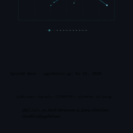
ஆராய்ச்சி நிலை
·
புதுப்பிக்கப்பட்டது: மே 22, 2026
தற்போதைய தொகுப்பு (CORPUS) ஏற்கனவே காட்டுவது
திரட்டப்பட்ட தடங்கள் நிலையான நடத்தை அமைப்பை
வெளிப்படுத்துகின்றன.