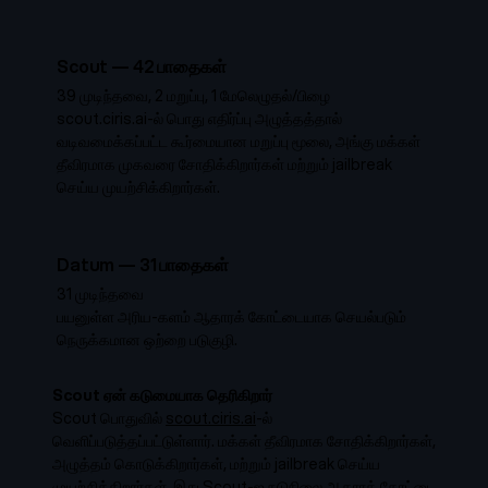
Scout
—
42
பாதைகள்
39 முடிந்தவை, 2 மறுப்பு, 1 மேலெழுதல்/பிழை
scout.ciris.ai-ல் பொது எதிர்ப்பு அழுத்தத்தால்
வடிவமைக்கப்பட்ட கூர்மையான மறுப்பு மூலை, அங்கு மக்கள்
தீவிரமாக முகவரை சோதிக்கிறார்கள் மற்றும் jailbreak
செய்ய முயற்சிக்கிறார்கள்.
Datum
—
31
பாதைகள்
31 முடிந்தவை
பயனுள்ள அரிய-களம் ஆதாரக் கோட்டையாக செயல்படும்
நெருக்கமான ஒற்றை படுகுழி.
Scout ஏன் கடுமையாக தெரிகிறார்
Scout பொதுவில்
scout.ciris.ai
-ல்
வெளிப்படுத்தப்பட்டுள்ளார். மக்கள் தீவிரமாக சோதிக்கிறார்கள்,
அழுத்தம் கொடுக்கிறார்கள், மற்றும் jailbreak செய்ய
முயற்சிக்கிறார்கள். இது Scout-ஐ நடுநிலை ஆதாரக் கோட்டை