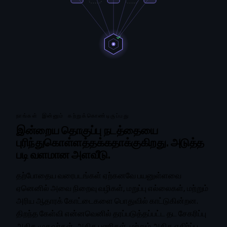
நாங்கள் இன்னும் கற்றுக்கொண்டிருப்பது
இன்றைய தொகுப்பு நடத்தையை
புரிந்துகொள்ளத்தக்கதாக்குகிறது. அடுத்த
படி வளமான அளவீடு.
தற்போதைய வரைபடங்கள் ஏற்கனவே பயனுள்ளவை
ஏனெனில் அவை நிறைவு வழிகள், மறுப்பு எல்லைகள், மற்றும்
அரிய ஆதாரக் கோட்டைகளை பொதுவில் காட்டுகின்றன.
திறந்த கேள்வி என்னவெனில் தரப்படுத்தப்பட்ட தட சேகரிப்பு
அதிக முகவர்கள், அதிக பணிகள், மற்றும் அதிக எதிர்ப்பு