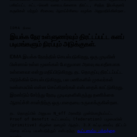
பகிரப்பட்ட கட்ட-வெளி வரைபடங்களாக திரட்ட, சிறந்த இயக்குனர்
கருவிகள் மற்றும் சீரமைவு ஆராய்ச்சியை வழங்க அனுமதிக்கின்றன.
IDMA நிலை
இயக்க நேர உள்ளுணர்வும் திரட்டப்பட்ட களப்
படிமங்களும் நிரப்பும் அடுக்குகள்.
IDMA இயக்க நேரத்தில் செயல்படுகிறது, ஒரு முடிவின்
பின்னால் உள்ள மூலங்கள் போதுமான அளவு சுயாதீனமாக
உள்ளனவா என்று மதிப்பிடுகிறது. தட தொகுப்பு திரட்டப்பட்ட
அடுக்கில் செயல்படுகிறது, பல பணிகளில் முகவர்கள்
உண்மையில் என்ன செய்கிறார்கள் என்பதைக் காட்டுகிறது.
இரண்டும் சேர்ந்து நேரடி முடிவுகளிலிருந்து தணிக்கை
ஆராய்ச்சி சான்றிற்கு ஒரு பாதையை உருவாக்குகின்றன.
தட தொகுப்பில் அனுபவ N_eff அளவீடு முன்மொழியப்பட்ட
Proof of Benefit கூட்டமைப்பு (federation) பழமையின்
(primitive) கீழுள்ள தளமும் ஆகும். 3.X கட்டிடமைப்பு திட்டம்
அதை எப்படி பயன்படுத்தும் என்பதற்கு
கூட்டமைப்பு பக்கத்தை
காண்க.