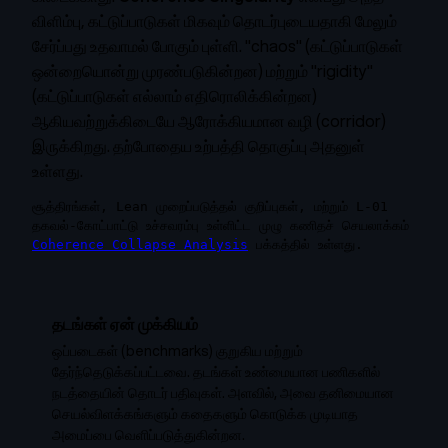
விளிம்பு, கட்டுப்பாடுகள் மிகவும் தொடர்புடையதாகி மேலும்
சேர்ப்பது உதவாமல் போகும் புள்ளி. "chaos" (கட்டுப்பாடுகள்
ஒன்றையொன்று முரண்படுகின்றன) மற்றும் "rigidity"
(கட்டுப்பாடுகள் எல்லாம் எதிரொலிக்கின்றன)
ஆகியவற்றுக்கிடையே ஆரோக்கியமான வழி (corridor)
இருக்கிறது. தற்போதைய உற்பத்தி தொகுப்பு அதனுள்
உள்ளது.
சூத்திரங்கள், Lean முறைப்படுத்தல் குறிப்புகள், மற்றும் L-01
தகவல்-கோட்பாட்டு உச்சவரம்பு உள்ளிட்ட முழு கணிதச் செயலாக்கம்
Coherence Collapse Analysis
பக்கத்தில் உள்ளது.
தடங்கள் ஏன் முக்கியம்
ஒப்படைகள் (benchmarks) குறுகிய மற்றும்
தேர்ந்தெடுக்கப்பட்டவை. தடங்கள் உண்மையான பணிகளில்
நடத்தையின் தொடர் பதிவுகள். அளவில், அவை தனிமையான
செயல்விளக்கங்களும் கதைகளும் கொடுக்க முடியாத
அமைப்பை வெளிப்படுத்துகின்றன.