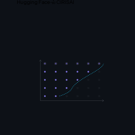
Hugging Face-ல் CIRISAI