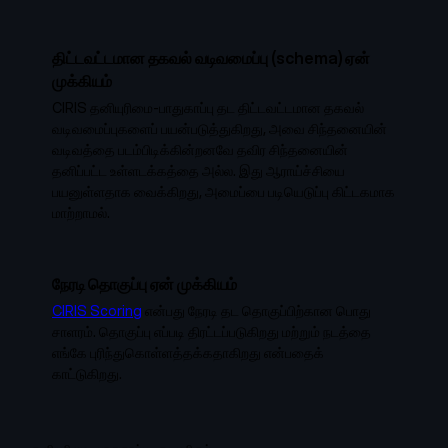
திட்டவட்டமான தகவல் வடிவமைப்பு (schema) ஏன்
முக்கியம்
CIRIS தனியுரிமை-பாதுகாப்பு தட திட்டவட்டமான தகவல்
வடிவமைப்புகளைப் பயன்படுத்துகிறது, அவை சிந்தனையின்
வடிவத்தை படம்பிடிக்கின்றனவே தவிர சிந்தனையின்
தனிப்பட்ட உள்ளடக்கத்தை அல்ல. இது ஆராய்ச்சியை
பயனுள்ளதாக வைக்கிறது, அமைப்பை படியெடுப்பு கிட்டகமாக
மாற்றாமல்.
நேரடி தொகுப்பு ஏன் முக்கியம்
CIRIS Scoring
என்பது நேரடி தட தொகுப்பிற்கான பொது
சாளரம். தொகுப்பு எப்படி திரட்டப்படுகிறது மற்றும் நடத்தை
எங்கே புரிந்துகொள்ளத்தக்கதாகிறது என்பதைக்
காட்டுகிறது.