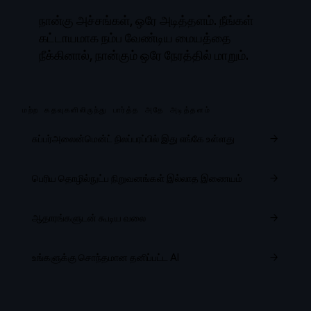
நான்கு அச்சங்கள், ஒரே அடித்தளம். நீங்கள்
கட்டாயமாக நம்ப வேண்டிய மையத்தை
நீக்கினால், நான்கும் ஒரே நேரத்தில் மாறும்.
மற்ற கதவுகளிலிருந்து பார்த்த அதே அடித்தளம்
சுப்பர்அலைன்மென்ட் நிலப்பரப்பில் இது எங்கே உள்ளது
→
பெரிய தொழில்நுட்ப நிறுவனங்கள் இல்லாத இணையம்
→
ஆதாரங்களுடன் கூடிய வலை
→
உங்களுக்கு சொந்தமான தனிப்பட்ட AI
→