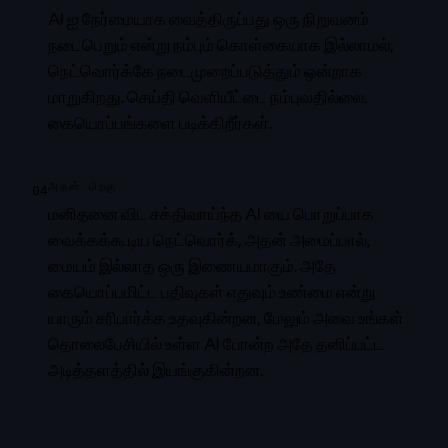
AI ஐ நேர்மையாக வைத்திருப்பது ஒரு நிறுவனம்
நடைபெறும் என்று நம்பும் கொள்கையாக இல்லாமல்,
நெட்வொர்க்கே நடைமுறைப்படுத்தும் ஒன்றாக
மாறுகிறது. செய்தி வெளியீட்டை நம்புவதில்லை.
கையொப்பங்களை படிக்கிறீர்கள்.
அதன் பிறகு
04
மனிதனை விட சக்திவாய்ந்த AI யை பொறுப்பாக
வைக்கக்கூடிய நெட்வொர்க், அதன் அமைப்பால்,
மையம் இல்லாத ஒரு இணையமாகும். அதே
கையொப்பமிட்ட பதிவுகள் எதுவும் உண்மை என்று
யாரும் சரிபார்க்க உதவுகின்றன, மேலும் அவை உங்கள்
தொலைபேசியில் உள்ள AI போன்ற அதே தனிப்பட்ட
அடித்தளத்தில் இயங்குகின்றன.