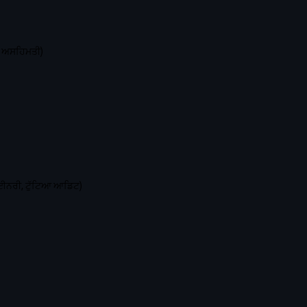
ੀ ਅਸਹਿਮਤੀ)
ਾਈਨਰੀ, ਟੁੱਟਿਆ ਆਡਿਟ)