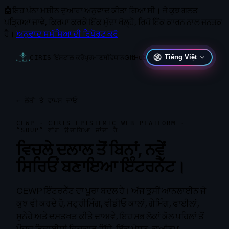
🤖
ਇਹ ਪੰਨਾ ਮਸ਼ੀਨ ਦੁਆਰਾ ਅਨੁਵਾਦ ਕੀਤਾ ਗਿਆ ਸੀ।
ਜੇ ਕੁਝ ਗਲਤ
ਪੜ੍ਹਿਆ ਜਾਵੇ, ਕਿਰਪਾ ਕਰਕੇ ਇੱਕ ਮੁੱਦਾ ਖੋਲ੍ਹੋ, ਰਿਪੋ ਇੱਕ ਕਾਰਨ ਨਾਲ ਜਨਤਕ
ਹੈ।
ਅਨੁਵਾਦ ਸਮੱਸਿਆ ਦੀ ਰਿਪੋਰਟ ਕਰੋ
ਇੰਸਟਾਲ ਕਰੋ
ਪ੍ਰਮਾਣ
ਸੰਵਿਧਾਨ
GitHub
Tiếng Việt
CIRIS
←
ਲੌਬੀ ਤੇ ਵਾਪਸ ਜਾਓ
CEWP · CIRIS EPISTEMIC WEB PLATFORM ·
“SOUP” ਵਾਂਗ ਉਚਾਰਿਆ ਜਾਂਦਾ ਹੈ
ਵਿਚਲੇ ਦਲਾਲ ਤੋਂ ਬਿਨਾਂ, ਨਵੇਂ
ਸਿਰਿਓਂ ਬਣਾਇਆ ਇੰਟਰਨੈੱਟ।
CEWP ਇੰਟਰਨੈੱਟ ਦਾ ਪੂਰਾ ਬਦਲ ਹੈ। ਅੱਜ ਤੁਸੀਂ ਆਨਲਾਈਨ ਜੋ
ਕੁਝ ਵੀ ਕਰਦੇ ਹੋ, ਸਟ੍ਰੀਮਿੰਗ, ਵੀਡੀਓ ਕਾਲਾਂ, ਗੇਮਿੰਗ, ਫਾਈਲਾਂ,
ਸੁਨੇਹੇ ਅਤੇ ਦਸਤਖਤ ਕੀਤੇ ਦਾਅਵੇ, ਇਹ ਸਭ ਲੋਕਾਂ ਕੋਲ ਪਹਿਲਾਂ ਤੋਂ
ਮੌਜੂਦ ਡਿਵਾਈਸਾਂ ਵਿਚਕਾਰ ਸਿੱਧੇ, ਇੱਕ ਪੋਸਟ-ਕੁਆਂਟਮ