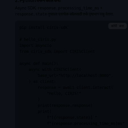
2. Python वरून कॉल करा
Async SDK.
+
response.processing_time_ms
तुम्हाला प्रत्येक कॉलसाठी तर्क पृष्ठभाग पाहू देतात.
response.state
कॉपी करा
pip install ciris-sdk

# hello_ciris.py

import asyncio

from ciris_sdk import CIRISClient

async def main():

    async with CIRISClient(

        base_url="http://localhost:8080",

    ) as client:

        response = await client.interact(

            "Hello, CIRIS!"

        )

        print(response.response)

        print(

            f"[{response.state}] "

            f"{response.processing_time_ms}ms"
