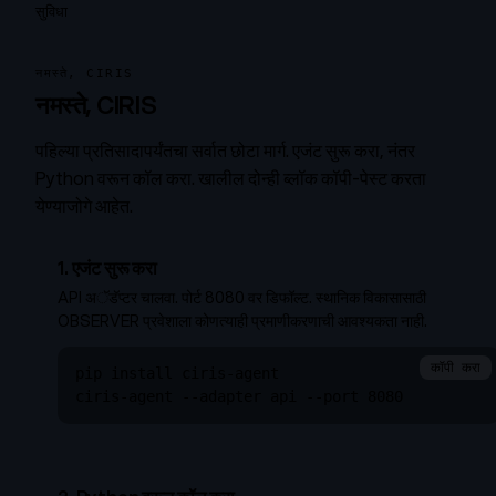
सुविधा
नमस्ते, CIRIS
नमस्ते, CIRIS
पहिल्या प्रतिसादापर्यंतचा सर्वात छोटा मार्ग. एजंट सुरू करा, नंतर
Python वरून कॉल करा. खालील दोन्ही ब्लॉक कॉपी-पेस्ट करता
येण्याजोगे आहेत.
1. एजंट सुरू करा
API अॅडॅप्टर चालवा. पोर्ट 8080 वर डिफॉल्ट. स्थानिक विकासासाठी
OBSERVER प्रवेशाला कोणत्याही प्रमाणीकरणाची आवश्यकता नाही.
कॉपी करा
pip install ciris-agent

ciris-agent --adapter api --port 8080