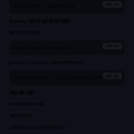
कॉपी करा
pip install --upgrade pip
Docker कंटेनर सुरू होणार नाहीत
कंटेनर लॉग तपासा:
कॉपी करा
docker logs ciris-agent
Docker Compose फाइल सत्यापित करा:
कॉपी करा
docker compose -f ~/ciris/docker-compose.yml ps
मदत हवी आहे?
दस्तऐवजीकरण वाचा
समस्या नोंदवा
आमच्या Discord मध्ये सामील व्हा