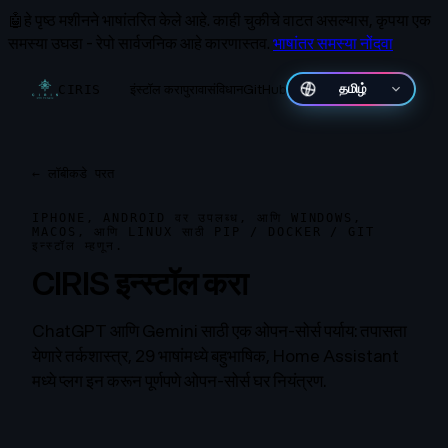
🤖
हे पृष्ठ मशीनने भाषांतरित केले आहे.
काही चुकीचे वाटत असल्यास, कृपया एक
समस्या उघडा - रेपो सार्वजनिक आहे कारणास्तव.
भाषांतर समस्या नोंदवा
इंस्टॉल करा
पुरावा
संविधान
GitHub
தமிழ்
CIRIS
←
लॉबीकडे परत
IPHONE, ANDROID वर उपलब्ध, आणि WINDOWS,
MACOS, आणि LINUX साठी PIP / DOCKER / GIT
इन्स्टॉल म्हणून.
CIRIS इन्स्टॉल करा
ChatGPT आणि Gemini साठी एक ओपन-सोर्स पर्याय: तपासता
येणारे तर्कशास्त्र, 29 भाषांमध्ये बहुभाषिक, Home Assistant
मध्ये प्लग इन करून पूर्णपणे ओपन-सोर्स घर नियंत्रण.