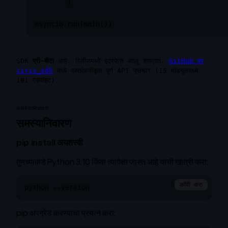
        )

asyncio.run(main())
SDK
प्री-बीटा
आहे. रिलीजमध्ये इंटरफेस बदलू शकतात.
GitHub वर
ciris_sdk
मध्ये दस्तऐवजीकृत पूर्ण API पृष्ठभाग (15 मॉड्यूलमध्ये
181 एंडपॉइंट).
समस्यानिवारण
समस्यानिवारण
pip install अयशस्वी
तुमच्याकडे Python 3.10 किंवा त्यापेक्षा जास्त आहे याची खात्री करा:
कॉपी करा
python --version
pip अपग्रेड करण्याचा प्रयत्न करा: