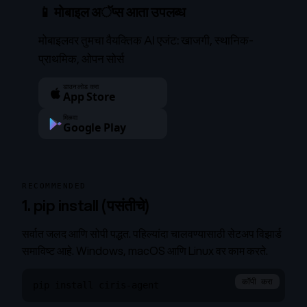
📱 मोबाइल अॅप्स आता उपलब्ध
मोबाइलवर तुमचा वैयक्तिक AI एजंट: खाजगी, स्थानिक-
प्राथमिक, ओपन सोर्स
डाउनलोड करा
App Store
मिळवा
Google Play
RECOMMENDED
1. pip install (पसंतीचे)
सर्वात जलद आणि सोपी पद्धत. पहिल्यांदा चालवण्यासाठी सेटअप विझार्ड
समाविष्ट आहे. Windows, macOS आणि Linux वर काम करते.
कॉपी करा
pip install ciris-agent