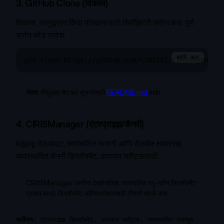
3. GitHub Clone (विकास)
विकास, सानुकूलन किंवा योगदानासाठी रिपॉझिटरी क्लोन करा. पूर्ण
स्रोत कोड प्रवेश.
कॉपी करा
git clone https://github.com/CIRISAI/CIRISAgent.gi
नंतर:
मॅन्युअल सेटअप सूचनांसाठी
README.md
पाळा
4. CIRISManager (एंटरप्राइझ/कॅनरी)
हळूहळू रोलआउट, स्वयंचलित चाचणी आणि रोलबॅक क्षमतांसह
व्यवस्थापित कॅनरी डिप्लॉयमेंट. उत्पादन फ्लीट्ससाठी.
CIRISManager आरोग्य देखरेखीसह स्वयंचलित ब्लू-ग्रीन डिप्लॉयमेंट
प्रदान करते. डिप्लॉयमेंट कॉन्फिगरेशनसाठी टीमशी संपर्क करा.
सर्वोत्तम:
एंटरप्राइझ डिप्लॉयमेंट, उत्पादन फ्लीट्स, व्यवस्थापित पायाभूत