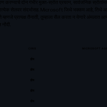
ण करण्याचे दोन गंभीर मुक्त-स्रोत प्रयत्न, सार्वजनिक स्रोतां
्रत्येक सेलवर संदर्भासह. Microsoft जिथे भक्कम आहे, तिथे आम्
े म्हणजे प्रत्यक्ष तैनाती, तुम्हाला सैल करता न येणारे अंमलात
त नोंदी.
CIRIS
MICROSOFT AG
होय
होय
होय
होय
होय