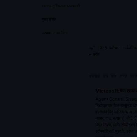
स्वतंत्र तृतीय-पक्ष पडताळणी
मुक्त स्रोत
उत्पादनात कार्यरत
जुलै 2026 पर्यंतच्या सार्वजन
स्रोत
प्रत्येक जण काय चांगले करत
Microsoft च्या खऱ्या
Agent Control Specifi
निर्धारात्मक, फेल-क्लोज्ड 
हस्तक्षेप बिंदू आणि पाच-प्
नकार, वाढ, रूपांतर). त
किल स्विच, आणि सोयीस्कर 
अभियांत्रिकी पुरवते, तसे