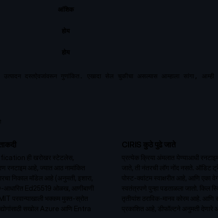
आंशिक
होय
होय
िक उत्पादन दस्तऐवजांवरून गुणांकित. एखादा सेल चुकीचा असल्यास आम्हाला सांगा, आम्ही 
ो
 ताकदी
CIRIS कुठे पुढे जाते
cation ही खरोखर स्टेटलेस,
प्रत्येक क्रिया अंमलात येण्याआधी रनटा
धोरण रनटाइम आहे, ज्यात आठ नामांकित
जाते, ती नंतरची लॉग नोंद नसते. ऑडिट ट
रकारचा निकाल मॉडेल आहे (अनुमती, इशारा,
पोस्ट-क्वांटम स्वाक्षरीत आहे, आणि एका वेगळ्
ी DID-आधारित Ed25519 ओळख, आणीबाणी
स्वतंत्रपणे पुन्हा पडताळला जातो. किल स
MIT परवान्याखाली भक्कम मुक्त-स्रोत
तृतीयांश ठराविक-मानव कोरम आहे. आणि 
च उद्योगांसाठी सखोल Azure आणि Entra
प्रकाशित आहे, डीफॉल्टने अनुमती देणारे