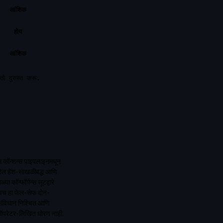
आंशिक
होय
आंशिक
तो दुरुस्त करू.
इम कॉन्शन्स पाइपलाइनमधून
्रेल हॅश-साखळीबद्ध आणि
या कॉन्फॉर्मन्स सूटद्वारे
्विच हा फेल-सेफ दोन-
संविधान निश्चित आणि
 ऑपरेटर-लिखित धोरण नाही.