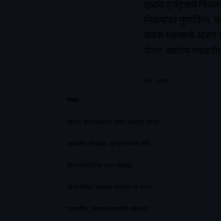
एआय एजंट्सचे नियंत्र
निकषांवर गुणांकित, प
फरक महत्त्वाचे आहेत त
पोस्ट-क्वांटम स्वाक्षरी
थेट तुलना
निकष
क्रिया चालण्याआधी धोरण अंमलात आणते
स्वाक्षरीत, छेडछाड-सुस्पष्ट निर्णय नोंदी
क्रिप्टोग्राफिक एजंट ओळख
किल स्विच / बंडखोर एजंटला रद्द करणे
प्रकाशित, अंमलात आणलेले संविधान