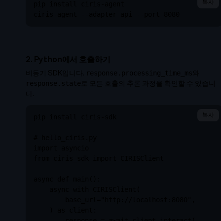
복사
pip install ciris-agent

ciris-agent --adapter api --port 8080
2. Python에서 호출하기
비동기 SDK입니다.
와
response.processing_time_ms
로 모든 호출의 추론 과정을 확인할 수 있습니
response.state
다.
복사
pip install ciris-sdk

# hello_ciris.py

import asyncio

from ciris_sdk import CIRISClient

async def main():

    async with CIRISClient(

        base_url="http://localhost:8080",

    ) as client:

        response = await client.interact(
