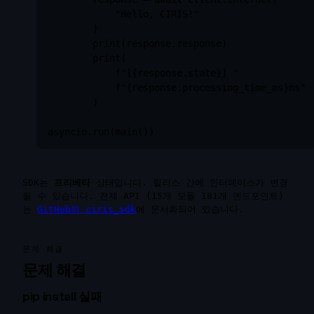
            "Hello, CIRIS!"

        )

        print(response.response)

        print(

            f"[{response.state}] "

            f"{response.processing_time_ms}ms"

        )

asyncio.run(main())
SDK는
프리베타
상태입니다. 릴리스 간에 인터페이스가 변경
될 수 있습니다. 전체 API (15개 모듈 181개 엔드포인트)
는
GitHub의 ciris_sdk
에 문서화되어 있습니다.
문제 해결
문제 해결
pip install 실패