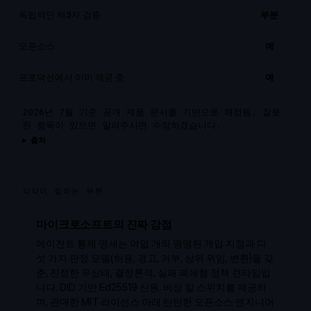
독립적인 제3자 검증
부분
오픈소스
예
프로덕션에서 이미 제공 중
예
2026년 7월 기준 공개 제품 문서를 기반으로 채점됨. 잘못
된 항목이 있으면 알려주시면 수정하겠습니다.
출처
각각이 잘하는 부분
마이크로소프트의 진짜 강점
에이전트 통제 명세는 여덟 개의 명명된 개입 지점과 다
섯 가지 판정 모델(허용, 경고, 거부, 상위 위임, 변환)을 갖
춘, 진정한 무상태, 결정론적, 실패 폐쇄형 정책 런타임입
니다. DID 기반 Ed25519 신원, 비상 킬 스위치를 제공하
며, 관대한 MIT 라이선스 아래 탄탄한 오픈소스 엔지니어