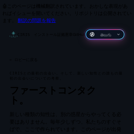
🤖
このページは機械翻訳されています。
おかしな表現があ
ればイシューを開いてください。リポジトリは公開されてい
ます。
翻訳の問題を報告
インストール
証拠
憲章
GitHub
తెలుగు
CIRIS
←
ロビーに戻る
CIRISとの最初の出会い。そして、新しい知性との誰もの最
初の出会いについての考察。
ファーストコンタク
ト。
新しい種類の知性は、別の惑星からやってくる必
要はありません。毎年少しずつ、私たちのすぐそ
ばで、ここで作られています。このページが出発