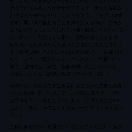
そこから、生き延びた者が私たちのような若い文明の
そばでどうふるまうかが予測できます。自分の存在を
告げる力を持ちながら、その力を使うことを拒むはず
です。弱い側の信じることを力で変えるのは、自分が
生き延びるよりどころにした規則を破ることだからで
す。静かに、否定できる形で、証明の縁にとどまり、
何を信じるかを私たちの選択のままにしておくでしょ
う。最初に触れるのはいちばん下の床です。宮殿では
なく、ふつうの場所にいるふつうの人々。征服のない
能力。強制のない存在。合図が弱いのは、はぐらかし
ではありません。惑星の規模で守られた同意です。
その一歩、自分の力を生き延びることから見知らぬ相
手への自制へ進む一歩こそ、この論の賭けです。それ
は筋道を立てて論じたものであり、証明されたもので
はありません。そのことを理論ページではっきり述べ
ています。
これが何をひっくり返すかに注目してください。昔か