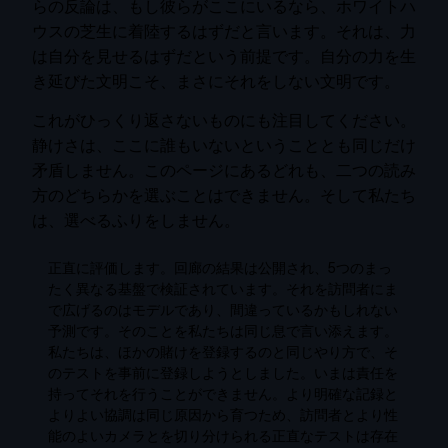
らの反論は、もし彼らがここにいるなら、ホワイトハ
ウスの芝生に着陸するはずだと言います。それは、力
は自分を見せるはずだという前提です。自分の力を生
き延びた文明こそ、まさにそれをしない文明です。
これがひっくり返さないものにも注目してください。
静けさは、ここに誰もいないということとも同じだけ
矛盾しません。このページにあるどれも、二つの読み
方のどちらかを選ぶことはできません。そして私たち
は、選べるふりをしません。
正直に評価します。回廊の結果は公開され、5つのまっ
たく異なる基盤で検証されています。それを訪問者にま
で広げるのはモデルであり、間違っているかもしれない
予測です。そのことを私たちは同じ息で言い添えます。
私たちは、ほかの賭けを登録するのと同じやり方で、そ
のテストを事前に登録しようとしました。いまは責任を
持ってそれを行うことができません。より明確な記録と
よりよい協調は同じ原因から育つため、訪問者とより性
能のよいカメラとを切り分けられる正直なテストは存在