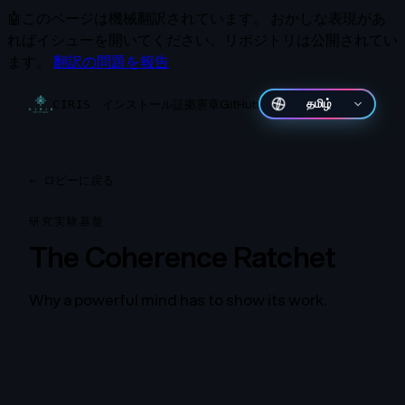
🤖
このページは機械翻訳されています。
おかしな表現があ
ればイシューを開いてください。リポジトリは公開されてい
ます。
翻訳の問題を報告
インストール
証拠
憲章
GitHub
தமிழ்
CIRIS
←
ロビーに戻る
研究実験基盤
The Coherence Ratchet
Why a powerful mind has to show its work.