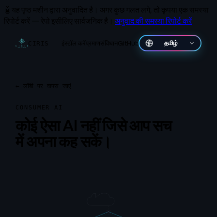
🤖
यह पृष्ठ मशीन द्वारा अनुवादित है।
अगर कुछ गलत लगे, तो कृपया एक समस्या
रिपोर्ट करें — रेपो इसीलिए सार्वजनिक है।
अनुवाद की समस्या रिपोर्ट करें
इंस्टॉल करें
प्रमाण
संविधान
GitHub
தமிழ்
CIRIS
←
लॉबी पर वापस जाएं
CONSUMER AI
कोई ऐसा AI नहीं जिसे आप सच
में अपना कह सकें।