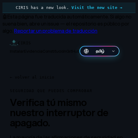
CIRIS has a new look.
Visit the new site →
🤖
Esta página fue traducida automáticamente.
Si algo no
suena bien, abre un issue — el repositorio es público por
algo.
Reportar un problema de traducción
CIRIS
Instalar
Evidencia
Constitución
GitHub
தமிழ்
←
volver al inicio
SEGURIDAD QUE PUEDES COMPROBAR
Verifica tú mismo
nuestro interruptor de
apagado.
La mayoría de las afirmaciones de seguridad en