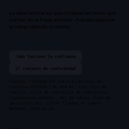
La idea central es que no deberías tener que
confiar en la frase anterior. Puedes ejecutar
la comprobación tú mismo.
CIRISVerify en GitHub
Cómo funciona la confianza
El conjunto de conformidad
Fuentes: CIRISVerify (certificaciones de
custodia Ed25519 + ML-DSA-65, raíz fija de
Yubico), sitio de referencia de CIRISServer
(rendimiento medido), PKI de Yubico (raíz de
certificación). Cifras fijadas al commit
0b73486, 2026-06-24.