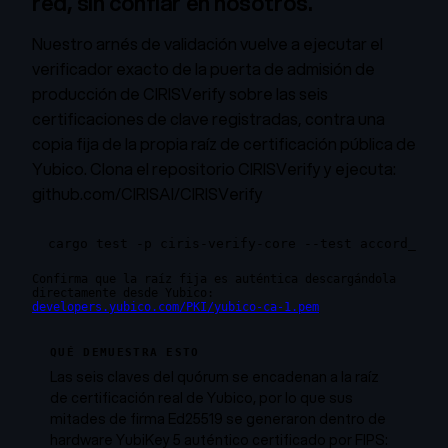
red, sin confiar en nosotros.
Nuestro arnés de validación vuelve a ejecutar el
verificador exacto de la puerta de admisión de
producción de CIRISVerify sobre las seis
certificaciones de clave registradas, contra una
copia fija de la propia raíz de certificación pública de
Yubico. Clona el repositorio CIRISVerify y ejecuta:
github.com/CIRISAI/CIRISVerify
cargo test -p ciris-verify-core --test accord_cere
Confirma que la raíz fija es auténtica descargándola
directamente desde Yubico:
developers.yubico.com/PKI/yubico-ca-1.pem
QUÉ DEMUESTRA ESTO
Las seis claves del quórum se encadenan a la raíz
de certificación real de Yubico, por lo que sus
mitades de firma Ed25519 se generaron dentro de
hardware YubiKey 5 auténtico certificado por FIPS: