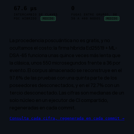
67.6 µs
0
INTERCAMBIO DE CLAVES
FUGAS ENTRE GRUPOS, DE
PQC HÍBRIDO
50 A 400 NODOS
MEDIDO
MEDIDO
La procedencia poscuántica no es gratis, y no
ocultamos el costo: la firma híbrida Ed25519 + ML-
DSA-65 funciona unas quince veces más lenta que
la clásica, unos 550 microsegundos frente a 36 por
evento. El corpus almacenado se reconstruye en el
97.6% de las pruebas con una quinta parte de los
poseedores desconectados, y en el 72.7% con un
tercio desconectado. Las cifras son medianas de un
solo núcleo en un ejecutor de CI compartido,
regeneradas en cada commit.
Consulta cada cifra, regenerada en cada commit
→