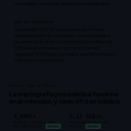
no extraíble, con toque requerido e infalsificable.
QUÉ NO DEMUESTRA
La mitad ML-DSA-65 es una clave de software
sellada en USB bajo la YubiKey, no certificada por
hardware. Este arnés no comprueba el sellado del
USB ni el quórum en vivo, que se aplican por
separado. Preferimos que sepas exactamente qué
cubre este comprobante.
MEDIDO, NO AFIRMADO
La criptografía poscuántica funciona
en producción, y cada cifra es pública.
4,946/s
5.11 GiB/s
EVENTOS FIRMADOS CON
DESCIFRADO AEAD POR
PQC POR NÚCLEO
NÚCLEO
MEDIDO
MEDIDO