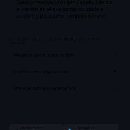
Cuatro miedos, un mismo suelo. Elimina
el centro en el que estás obligado a
confiar, y los cuatro cambian a la vez.
EL MISMO SUELO, VISTO DESDE LAS OTRAS
PUERTAS
Alineación que puedes verificar
→
Una web con comprobantes
→
Una IA privada que te pertenece
→
Instálalo en tu teléfono
→
Disponible en el
Disponible en