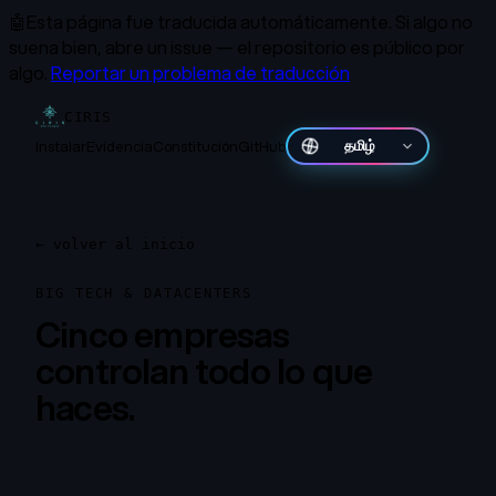
🤖
Esta página fue traducida automáticamente.
Si algo no
suena bien, abre un issue — el repositorio es público por
algo.
Reportar un problema de traducción
CIRIS
Instalar
Evidencia
Constitución
GitHub
தமிழ்
←
volver al inicio
BIG TECH & DATACENTERS
Cinco empresas
controlan todo lo que
haces.