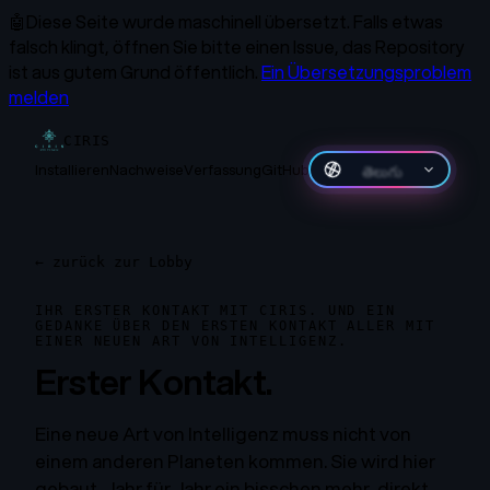
🤖
Diese Seite wurde maschinell übersetzt.
Falls etwas
falsch klingt, öffnen Sie bitte einen Issue, das Repository
ist aus gutem Grund öffentlich.
Ein Übersetzungsproblem
melden
CIRIS
Installieren
Nachweise
Verfassung
GitHub
తెలుగు
←
zurück zur Lobby
IHR ERSTER KONTAKT MIT CIRIS. UND EIN
GEDANKE ÜBER DEN ERSTEN KONTAKT ALLER MIT
EINER NEUEN ART VON INTELLIGENZ.
Erster Kontakt.
Eine neue Art von Intelligenz muss nicht von
einem anderen Planeten kommen. Sie wird hier
gebaut, Jahr für Jahr ein bisschen mehr, direkt