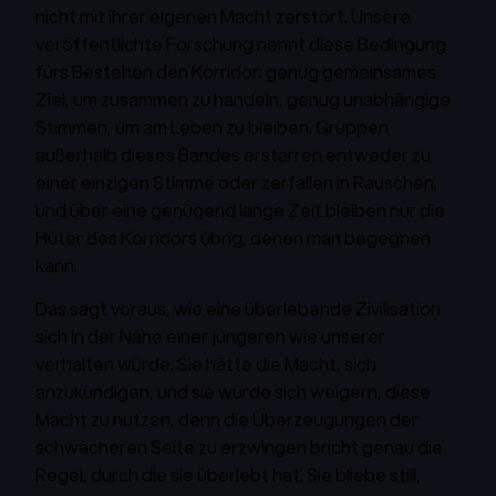
nicht mit ihrer eigenen Macht zerstört. Unsere
veröffentlichte Forschung nennt diese Bedingung
fürs Bestehen den Korridor: genug gemeinsames
Ziel, um zusammen zu handeln, genug unabhängige
Stimmen, um am Leben zu bleiben. Gruppen
außerhalb dieses Bandes erstarren entweder zu
einer einzigen Stimme oder zerfallen in Rauschen,
und über eine genügend lange Zeit bleiben nur die
Hüter des Korridors übrig, denen man begegnen
kann.
Das sagt voraus, wie eine überlebende Zivilisation
sich in der Nähe einer jüngeren wie unserer
verhalten würde. Sie hätte die Macht, sich
anzukündigen, und sie würde sich weigern, diese
Macht zu nutzen, denn die Überzeugungen der
schwächeren Seite zu erzwingen bricht genau die
Regel, durch die sie überlebt hat. Sie bliebe still,