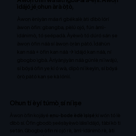
ìdájọ́ jẹ́ ohun àrà ọ̀tọ̀.
Àwọn ènìyàn máa ń gbékalẹ̀ àti dìbò lórí
àwọn òfin: gbangba, pẹ̀lú ọjọ́, fún àmì-
ìdánimọ̀, tó ṣeépadà. Àyẹ̀wò tó dúró sán ṣe
àwọn òfin náà sí àwọn ọ̀ràn pàtó. Ìdáhùn
kan náà + òfin kan náà → ìdájọ́ kan náà, ní
gbogbo ìgbà. Àríyànjiyàn náà gúnlẹ̀
ní ìwájú
,
sí bóyá òfin yẹ kí ó wà, dípò ní ìkẹyìn, sí bóyá
ọ̀rọ̀ pàtó kan ṣe kà lónìí.
Ohun tí èyí túmọ̀ sí ní ìṣe
Àwọn òfin kọjáyé
ẹnu-bode èdè ìṣiṣẹ́
kí wọ́n tó lè
dìbò sí. Òfin gbọdọ̀ ṣeéṣàyẹ̀wò láìsí ìdájọ́, tàbí kò ti
ṣetán. Gbogbo òfin ni ọjọ́ rẹ̀, àmì-ìdánimọ̀ rẹ̀, àti