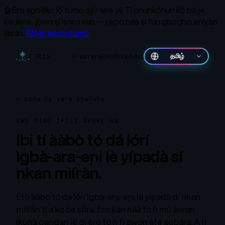
🤖
Ẹ̀rọ àgbékọ ló túmọ̀ ojú-ìwé yìí.
Tí ohunkóhun kò bá jẹ́
kedere, jọwọ ṣí ìṣòro kan — repo náà ṣí fún gbogbo ènìyàn
lásán.
Ròyìn ìṣòro ìtumọ̀
Fi sori ẹrọ
Ẹri
Ofin
GitHub
தமிழ்
CIRIS
←
pada si yara ìpadàbọ̀
EWU NÍNÚ ÌPÌLẸ̀ ÀPẸRẸ WA
Ibi tí ààbò tó dá lórí
ìgbà-ara-ẹni lè yípadà sí
nkan mìíràn.
Ètò ààbò tó dá lórí ìgbà-ara-ẹni lè yípadà di nkan
mìíràn tí a kò bá ṣọ́ra. Èrọ kan náà tó ń mú àwọn
ikùnà gangan lè di èrọ tó ń fi àwọn àfẹ́ agbára. A rí