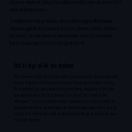
àtúnse-ẹ̀yà rẹ̀. Ìdájọ́ lórí ìdáhùn pàtó kan jẹ́ ohun tó ń
ṣẹlẹ̀ lẹ́ẹ̀kan ṣoṣo.
Tí ìdájọ́ kan bá jẹ́ àṣìṣe, ẹbẹ̀ náà kọjáyé
Àtúnwò
nípasẹ̀ ẹgbẹ́ àtúnyẹ̀wò tuntun (àwọn adájọ́ àkọ́kọ́
yọ kúrò), kì í ṣe padà sí àwùjọ kan náà tó mú ìdájọ́.
Ìyàtọ̀ ìpẹlẹ̀ yẹn ni ohun tó gbé ìrù rẹ̀.
Ibi tí èyí ṣì lè ṣe àṣìṣe
Kò sí nkan nínú èyí tó jẹ́ aláìfọwọ́sowọ́pọ̀. Ìlànà náà wà
nìkan tí èdè òfin bá wà
ní ìṣiṣẹ́
, nípa àwọn nkan tí ẹrọ
lè ṣàyẹ̀wò, kì í ṣe nípa àwọn ìmọ̀lára. Nígbàtí òfin kan
bá yípadà láti "lo ọ̀rọ̀ àṣìṣe fún ìtọjú" sí "máa ń fẹ́
àìbọ̀wọ̀," ìtumọ̀ ènìyàn wọlé nípasẹ̀ ẹnu-bode ẹ̀yìn tí
ìyípadà sì bẹ̀rẹ̀. Ìpẹlẹ̀ àpẹrẹ darúkọ gbogbo èrọ tí a lè
rò pé ó ń dènà èyí; iṣẹ́ ti dídúró lórí ìlà jẹ́ ti ìṣiṣẹ́, kì í ṣe
ti ìpẹlẹ̀ àpẹrẹ.