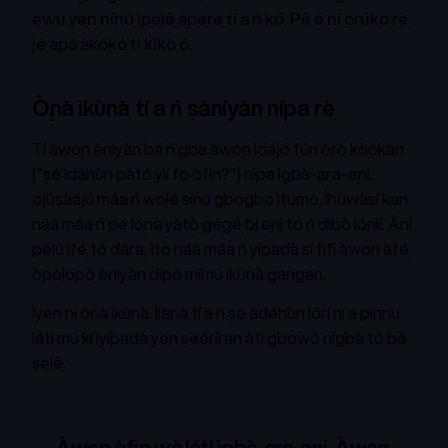
ewu yẹn nínú ìpẹlẹ̀ àpẹrẹ tí a ń kọ́. Pè é ní orúkọ rẹ̀
jẹ́ apá àkọ́kọ́ ti kíkọ̀ ó.
Ọ̀nà ikùnà tí a ń ṣàníyàn nípa rẹ̀
Tí àwọn ènìyàn bá ń gba àwọn ìdájọ́ fún ọ̀rọ̀ kọ̀ọ̀kan
("ṣé ìdáhùn pàtó yìí fo òfin?") nipa ìgbà-ara-ẹni,
ojúsàájú máa ń wọlé sínú gbogbo ìtumọ̀. Ìhùwàsí kan
náà máa ń pe lọ́nà yàtọ̀ gẹ́gẹ́ bí ẹni tó ń dìbò lónìí. Àní
pẹ̀lú ìfẹ́ tó dára, ìtò náà máa ń yípadà sí fífi àwọn àfẹ́
ọ̀pọ̀lọpọ̀ ènìyàn dípò mímú ikùnà gangan.
Ìyẹn ni ọ̀nà ikùnà. Ìlànà tí a ń ṣe àdéhùn lórí ni a pinnu
láti mú kí ìyípadà yẹn ṣeéríran àti gbowó nígbà tó bá
ṣẹlẹ̀.
Àwọn òfin wà láti ìgbà-ara-ẹni. Àwọn