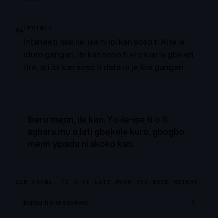
LẸHINNA
04
Intanẹẹti laisi ile-iṣẹ ni ibi kan ṣoṣo ti AI le jẹ
iduro gangan, ibi kan ṣoṣo ti ẹtọ kan le gbe ẹri
tirẹ, ati ibi kan ṣoṣo ti data rẹ jẹ tirẹ gangan.
Iberu mẹrin, ilẹ kan. Yọ ile-iṣẹ ti o fi
agbara mu ọ lati gbẹkẹle kuro, gbogbo
mẹrin yipada ni akoko kan.
ILẸ KANNA, TI A RI LATI AWỌN ẸNU-BODE MIIRAN
Ìbámu ti o le ṣayẹwo
→