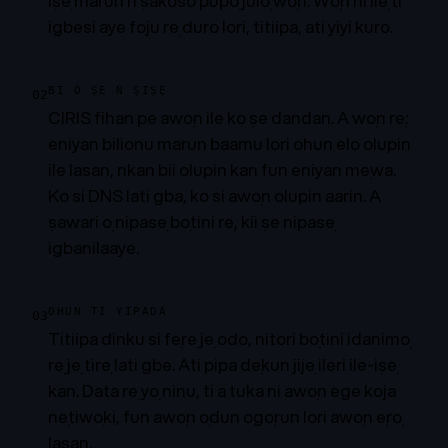
iṣẹ marun n ṣakoso pupọ julọ wọn. Wọn ni ilẹ ti
igbesi aye foju rẹ duro lori, titiipa, ati yiyi kuro.
BÍ Ó ṢE Ń ṢIṢẸ
02
CIRIS fihan pe awọn ile ko ṣe dandan. A wọn rẹ:
eniyan bilionu marun baamu lori ohun elo olupin
ile lasan, nkan bii olupin kan fun eniyan mẹwa.
Ko si DNS lati gba, ko si awọn olupin aarin. A
ṣawari ọ nipasẹ bọtini rẹ, kii ṣe nipasẹ
igbanilaaye.
OHUN TI YIPADA
03
Titiipa dinku si fẹrẹ jẹ odo, nitori bọtini idanimọ
rẹ jẹ tirẹ lati gbe. Ati pipa dẹkun jijẹ ileri ile-iṣẹ
kan. Data rẹ yọ ninu, ti a tuka ni awọn ege kọja
nẹtiwọki, fun awọn ọdun ọgọrun lori awọn ẹrọ
lasan.