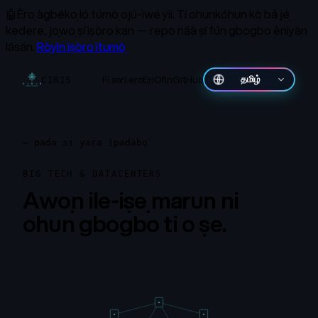
🤖
Ẹ̀rọ àgbékọ ló túmọ̀ ojú-ìwé yìí.
Tí ohunkóhun kò bá jẹ́
kedere, jọwọ ṣí ìṣòro kan — repo náà ṣí fún gbogbo ènìyàn
lásán.
Ròyìn ìṣòro ìtumọ̀
Fi sori ẹrọ
Ẹri
Ofin
GitHub
தமிழ்
CIRIS
←
pada si yara ìpadàbọ̀
BIG TECH & DATACENTERS
Awọn ile-iṣẹ marun ni
ohun gbogbo ti o ṣe.