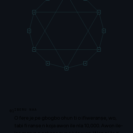
IBERU NAA
01
O fẹrẹ jẹ pe gbogbo ohun ti o ifiweranṣẹ, wo,
tabi fi ranṣẹ n kọja awọn ile nla 10,000. Awọn ile-