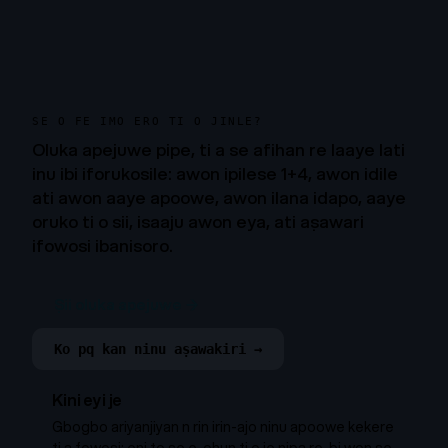
SE O FE IMO ERO TI O JINLE?
Oluka apejuwe pipe, ti a se afihan re laaye lati
inu ibi iforukosile: awon ipilese 1+4, awon idile
ati awon aaye apoowe, awon ilana idapo, aaye
oruko ti o sii, isaaju awon eya, ati aṣawari
ifowosi ibanisoro.
Ṣii oluka apejuwe →
Ko pq kan ninu aṣawakiri →
Kini eyi je
Gbogbo ariyanjiyan n rin irin-ajo ninu apoowe kekere