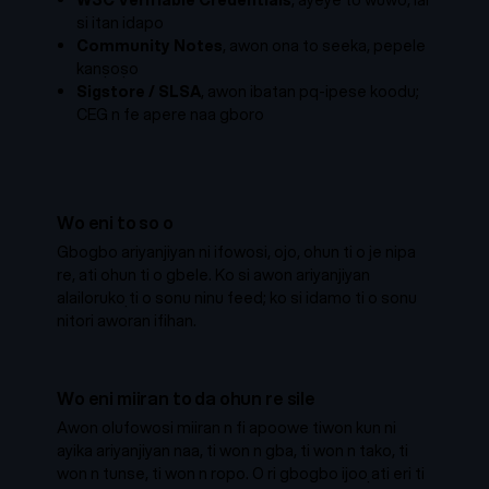
W3C Verifiable Credentials
, ayeye to wuwo, lai
si itan idapo
Community Notes
, awon ona to seeka, pepele
kanṣoṣo
Sigstore / SLSA
, awon ibatan pq-ipese koodu;
CEG n fe apere naa gboro
Wo eni to so o
Gbogbo ariyanjiyan ni ifowosi, ojo, ohun ti o je nipa
re, ati ohun ti o gbele. Ko si awon ariyanjiyan
alailorukọ ti o sonu ninu feed; ko si idamo ti o sonu
nitori aworan ifihan.
Wo eni miiran to da ohun re sile
Awon olufowosi miiran n fi apoowe tiwon kun ni
ayika ariyanjiyan naa, ti won n gba, ti won n tako, ti
won n tunse, ti won n ropo. O ri gbogbo ijoọ ati eri ti