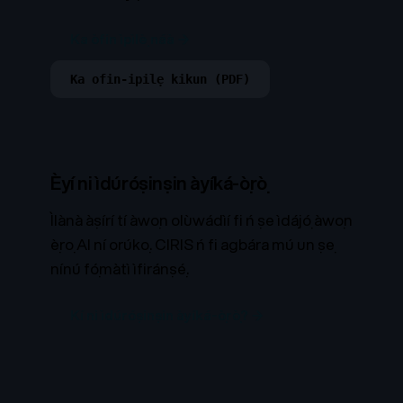
Ka òfin ìpìlẹ̀ náà →
Ka ofin-ipilẹ kikun (PDF)
Èyí ni ìdúróṣinṣin àyíká-ọ̀rọ̀
Ìlànà àṣírí tí àwọn olùwádìí fi ń ṣe ìdájọ́ àwọn
ẹ̀rọ AI ní orúkọ. CIRIS ń fi agbára mú un ṣẹ
nínú fọ́màtì ìfiránṣẹ́.
Kí ni ìdúróṣinṣin àyíká-ọ̀rọ̀? →