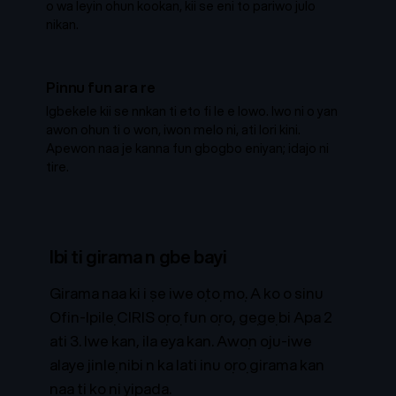
o wa leyin ohun kookan, kii se eni to pariwo julo
nikan.
Pinnu fun ara re
Igbekele kii se nnkan ti eto fi le e lowo. Iwo ni o yan
awon ohun ti o won, iwon melo ni, ati lori kini.
Apewon naa je kanna fun gbogbo eniyan; idajo ni
tire.
Ibi ti girama n gbe bayi
Girama naa ki i ṣe iwe ọtọ mọ. A ko o sinu
Ofin-Ipilẹ CIRIS ọrọ fun ọrọ, gẹgẹ bi Apa 2
ati 3. Iwe kan, ila ẹya kan. Awọn oju-iwe
alaye jinlẹ nibi n ka lati inu ọrọ girama kan
naa ti ko ni yipada.