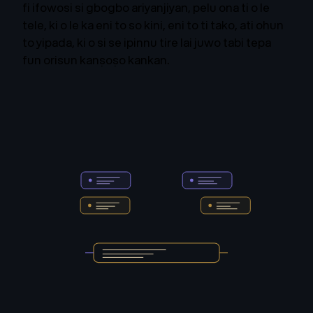
fi ifowosi si gbogbo ariyanjiyan, pelu ona ti o le
tele, ki o le ka eni to so kini, eni to ti tako, ati ohun
to yipada, ki o si se ipinnu tire lai juwo tabi tepa
fun orisun kanṣoṣo kankan.