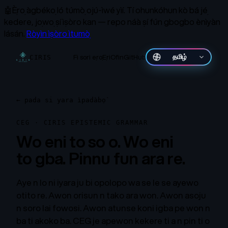
🤖
Ẹ̀rọ àgbékọ ló túmọ̀ ojú-ìwé yìí.
Tí ohunkóhun kò bá jẹ́
kedere, jọwọ ṣí ìṣòro kan — repo náà ṣí fún gbogbo ènìyàn
lásán.
Ròyìn ìṣòro ìtumọ̀
Fi sori ẹrọ
Ẹri
Ofin
GitHub
தமிழ்
CIRIS
←
pada si yara ìpadàbọ̀
CEG · CIRIS EPISTEMIC GRAMMAR
Wo eni to so o. Wo eni
to gba. Pinnu fun ara re.
Aye n lo ni iyara ju bi opolopo wa se le se ayewo
otito re. Awon orisun n tako ara won. Awon asoju
n soro lai fowosi. Awon atunse koni igba pe won n
ba ti akoko ba. CEG je apewon kekere ti a n pin ti o