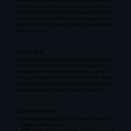
ti a fowosi: eni to se e, ohun ti o je nipa re, bi won se
ni idaniloju to, eri wo ni won toka si, igba ti a se e.
Awon eniyan miiran, awon ajo, ati awon asoju AI n fi
awon apoowe kun ni ayika re, ti won n gba, ti won n
tako, ti won n tunse, ti won n ropo. A le ka ona naa
lati ibere de opin.
Idi ti a fi se e
Igbekele ninu “ohun to je otito” n baje nitori ipile ti o
wa labe re ti sonu. Lai si apewon ariyanjiyan ti a n pin,
ohun kookan n da tire sile, awon ona ko le so ara
won po, ona kanṣoṣo lati ba a doju ni lati yan ialaye
kan. CEG ni aarin kekere, ti o rorun ti o n je ki ohun
pupo ka ara won ti o si n je ki oluka ko idajo tire.
Ohun ti o le fiwera
PGP web of trust
, irufe imo kanna, sugbon pelu
agbegbe to kere pupo