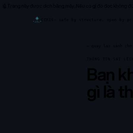
🤖
Trang này được dịch bằng máy.
Nếu có gì đó đọc không đún
CIRIS
· safe by structure, open by pr
←
quay lại sảnh chờ
THÔNG TIN SAI LỆC
Bạn kh
gì là t