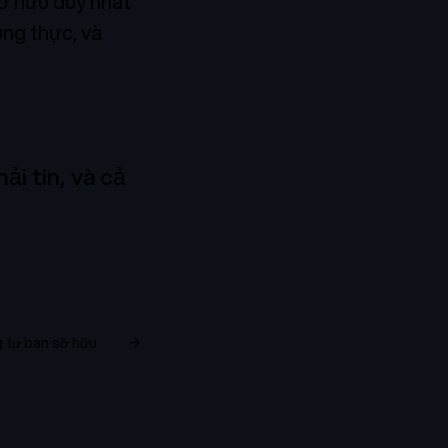
ở hữu duy nhất
ung thực, và
i tin, và cả
g tư bạn sở hữu
→