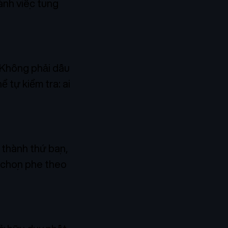
hành việc tung
. Không phải dấu
 tự kiểm tra: ai
 thành thứ bạn,
n chọn phe theo