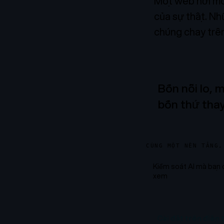
Một web nơi mọ
của sự thật. Nh
chúng chạy trê
Bốn nỗi lo, 
bốn thứ thay
CÙNG MỘT NỀN TẢNG,
Kiểm soát AI mà bạn 
xem
Cài đặt trên điện 