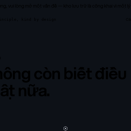
g, vui lòng mở một vấn đề — kho lưu trữ là công khai vì một lý
Cà
inciple, kind by design
H
ông còn biết điều
hật nữa.