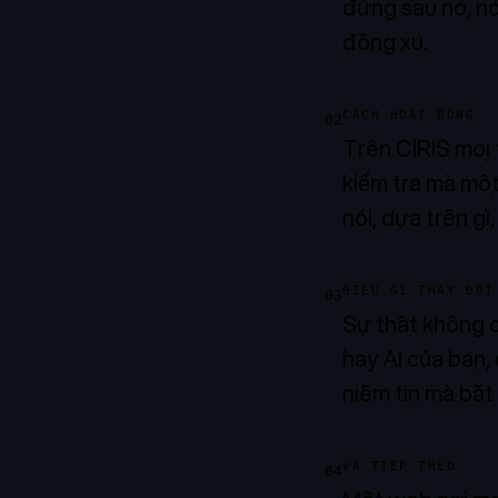
đứng sau nó, nó
đồng xu.
CÁCH HOẠT ĐỘNG
02
Trên CIRIS mọi 
kiểm tra mà một 
nói, dựa trên gì
ĐIỀU GÌ THAY ĐỔI
03
Sự thật không c
hay AI của bạn,
niềm tin mà bắt
VÀ TIẾP THEO
04