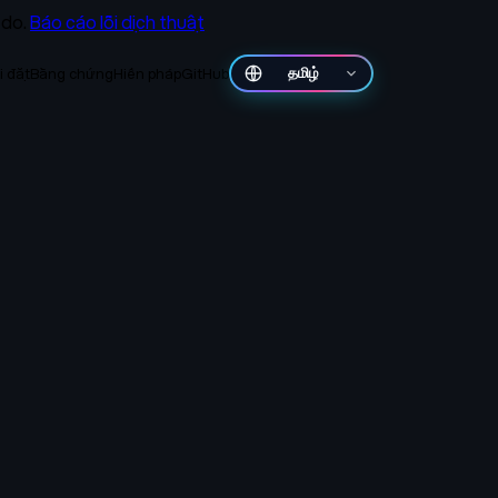
 do.
Báo cáo lỗi dịch thuật
i đặt
Bằng chứng
Hiến pháp
GitHub
தமிழ்