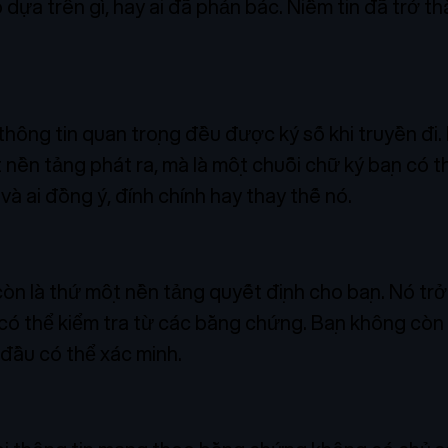
 dựa trên gì, hay ai đã phản bác. Niềm tin đã trở t
thông tin quan trọng đều được ký số khi truyền đi
nền tảng phát ra, mà là một chuỗi chữ ký bạn có thể
, và ai đồng ý, đính chính hay thay thế nó.
òn là thứ một nền tảng quyết định cho bạn. Nó trở
 có thể kiểm tra từ các bằng chứng. Bạn không cò
 đầu có thể xác minh.