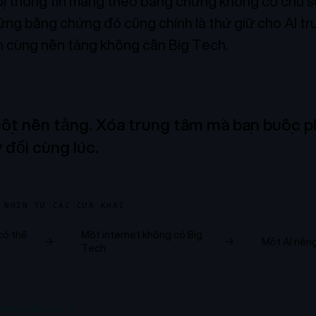
i thông tin mang theo bằng chứng không có chủ s
ững bằng chứng đó cũng chính là thứ giữ cho AI tr
n cùng nền tảng không cần Big Tech.
một nền tảng. Xóa trung tâm mà bạn buộc phả
 đổi cùng lúc.
 NHÌN TỪ CÁC CỬA KHÁC
có thể
Một internet không có Big
→
→
Một AI riên
Tech
thoại của bạn
→