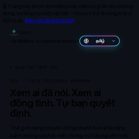
🤖
Trang này được dịch bằng máy.
Nếu có gì đó đọc không
đúng, vui lòng mở một vấn đề — kho lưu trữ là công khai vì
một lý do.
Báo cáo lỗi dịch thuật
CIRIS
Cài đặt
Bằng chứng
Hiến pháp
GitHub
தமிழ்
←
quay lại sảnh chờ
CEG · CIRIS EPISTEMIC GRAMMAR
Xem ai đã nói. Xem ai
đồng tình. Tự bạn quyết
định.
Thế giới đang chuyển động nhanh hơn khả năng
kiểm chứng của hầu hết chúng ta. Các nguồn mâu