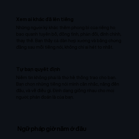
Xem ai khác đã lên tiếng
Những người ký khác thêm phong bì của riêng họ
bao quanh tuyên bố, đồng tình, phản đối, đính chính,
thay thế. Bạn thấy cả dàn hợp xướng và bằng chứng
đằng sau mỗi tiếng nói, không chỉ ai hét to nhất.
Tự bạn quyết định
Niềm tin không phải là thứ hệ thống trao cho bạn.
Bạn chọn những tiếng nói mình cân nhắc, nặng đến
đâu, và về điều gì. Định dạng giống nhau cho mọi
người; phán đoán là của bạn.
Ngữ pháp giờ nằm ở đâu