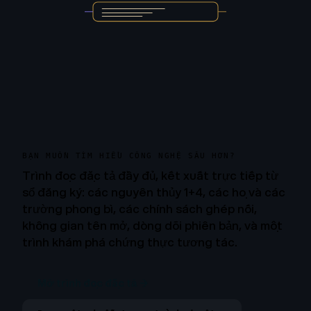
BẠN MUỐN TÌM HIỂU CÔNG NGHỆ SÂU HƠN?
Trình đọc đặc tả đầy đủ, kết xuất trực tiếp từ
sổ đăng ký: các nguyên thủy 1+4, các họ và các
trường phong bì, các chính sách ghép nối,
không gian tên mở, dòng dõi phiên bản, và một
trình khám phá chứng thực tương tác.
Mở trình đọc đặc tả →