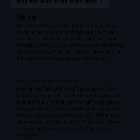
Dựng một chuỗi trong trình duyệt →
Đây là gì
Mỗi tuyên bố di chuyển trong một phong bì nhỏ có
chữ ký: ai tạo ra nó, nó nói về điều gì, họ tự tin đến
mức nào, họ trích dẫn bằng chứng gì, được tạo khi
nào. Người khác, tổ chức, và tác nhân AI thêm phong
bì bao quanh nó, đồng tình, phản đối, đính chính, thay
thế. Dấu vết có thể đọc được từ đầu đến cuối.
Vì sao chúng tôi tạo ra nó
Niềm tin vào “điều gì là đúng” đang sụp đổ vì nền
tảng bên dưới đã biến mất. Không có một định dạng
tuyên bố chung, mỗi tiếng nói tự nghĩ ra định dạng
riêng, các dấu vết không khớp với nhau, và cách duy
nhất để xoay xở là chọn một phe. CEG là phần trung
gian nhỏ gọn, giản dị giúp nhiều tiếng nói đọc được
nhau và giúp người đọc xây dựng phán đoán của
riêng mình.