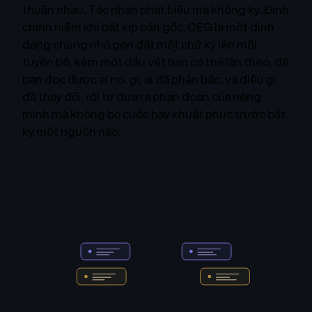
thuẫn nhau. Tác nhân phát biểu mà không ký. Đính
chính hiếm khi bắt kịp bản gốc. CEG là một định
dạng chung nhỏ gọn đặt một chữ ký lên mỗi
tuyên bố, kèm một dấu vết bạn có thể lần theo, để
bạn đọc được ai nói gì, ai đã phản bác, và điều gì
đã thay đổi, rồi tự đưa ra phán đoán của riêng
mình mà không bỏ cuộc hay khuất phục trước bất
kỳ một nguồn nào.