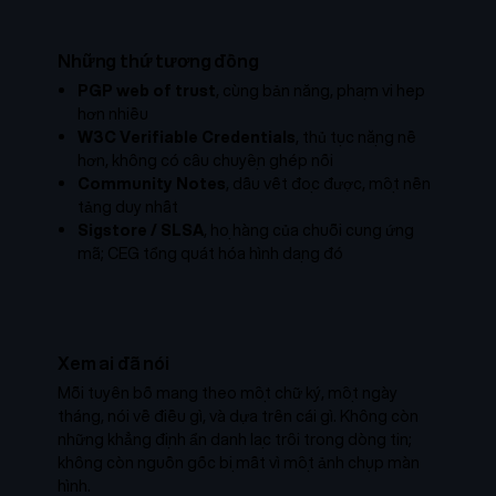
Những thứ tương đồng
PGP web of trust
, cùng bản năng, phạm vi hẹp
hơn nhiều
W3C Verifiable Credentials
, thủ tục nặng nề
hơn, không có câu chuyện ghép nối
Community Notes
, dấu vết đọc được, một nền
tảng duy nhất
Sigstore / SLSA
, họ hàng của chuỗi cung ứng
mã; CEG tổng quát hóa hình dạng đó
Xem ai đã nói
Mỗi tuyên bố mang theo một chữ ký, một ngày
tháng, nói về điều gì, và dựa trên cái gì. Không còn
những khẳng định ẩn danh lạc trôi trong dòng tin;
không còn nguồn gốc bị mất vì một ảnh chụp màn
hình.