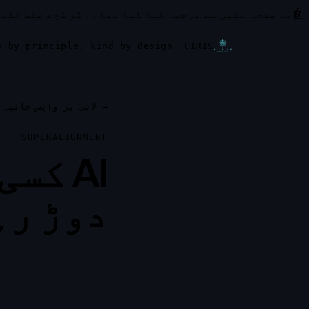
🤖
یہ صفحہ مشین سے ترجمہ کیا گیا تھا۔
اگر کچھ غلط لگے 
· safe by structure, open by principle, kind by design
CIRIS
→
لابی پر واپس جائیں
SUPERALIGNMENT
AI کس
دوڑ رہ