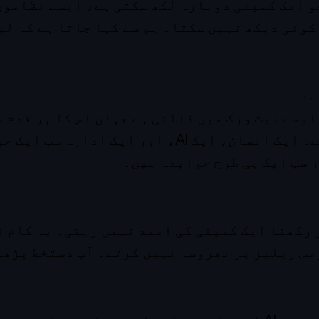
جو ایک کمپنی دوبارہ لکھ سکتی ہے، ایسے نظاموں
کوئی دیکھ نہیں سکتا۔ ہم سے کہا جاتا ہے کہ لی
ہے
 کو ایک ایسے نیٹ ورک میں ڈالتی ہے جہاں اس کا ہر قدم
ریکارڈ ہوتا ہے۔ ایک انسان، ایک AI، اور ایک ادارہ
 سب ایک ہی طرح جوابدہ ہیں۔
ر رکھنا ایک کمپنی کی امید نہیں رہتی۔ یہ کام 
یس ریلیز پر بھروسہ نہیں کرتے۔ آپ دستخط پڑھت