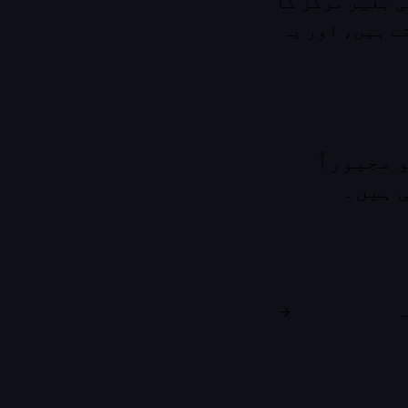
ت سے ہی بغیر مرکز کا
ے ہیں، اور یہ
 مجبوراً
 ہیں۔
ب
→