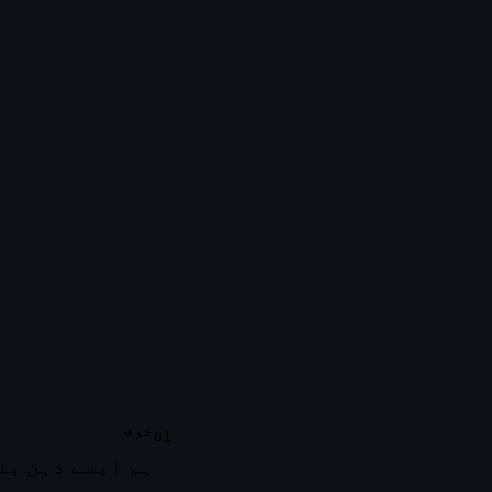
خوف
01
ہم ایسے ذہن بن