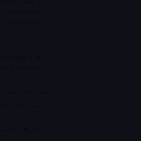
انٹرنیٹ ہے۔ وہ
اسی نجی بنیاد پ
چار خوف، ایک
بھروسہ کرنا
وہی بنیاد، دوسرے در
یہ سپر الائنمنٹ منظرن
کہاں ہے
ایک نجی AI جو آپ کی ہو