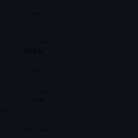
چلایا جاتا ہے 
کمپنی کے باہر 
کریں۔
یہ کیسے کام کرتا 
02
CIRIS AI
رکھتے ہیں، اور
کیا بدلتا ہے
03
AI کو ایماندا
کرتا ہے۔ آپ پر
اور پھر
04