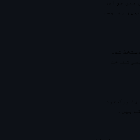
 میں جو اس
ب پر بھروسہ
 دستخط شدہ
 سب ایک جیسی شناخت
نیٹ ورک خود
ے ہیں۔