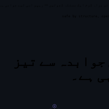
تو براہ کرم ایک مسئلہ کھولیں — ریپو اسی لیے عوامی ہے
ی جوابدہ سے تیز
ی ہے۔