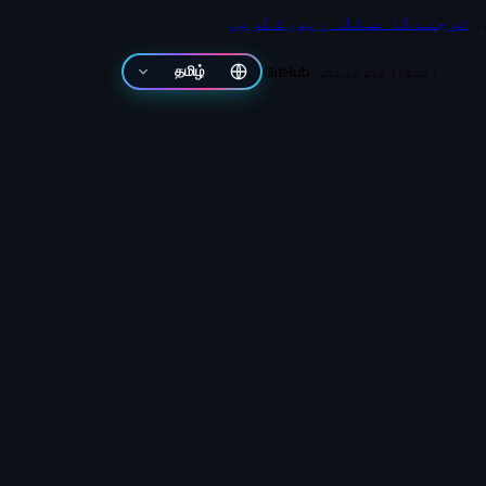
۔
ترجمے کا مسئلہ رپورٹ کریں
انسٹال
ثبوت
دستور
GitHub
தமிழ்