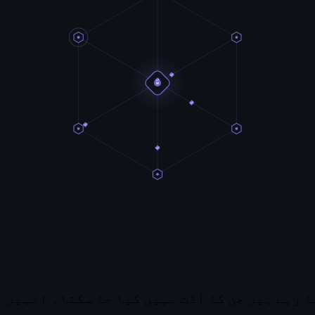
ا رہے ہیں جن کا آڈٹ نہیں کیا جا سکتا۔ انہیں 