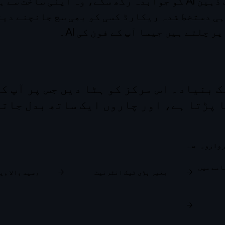
جو نیٹ ورک ایک ذہین AI کو جوابدہ رکھ سکے، وہ اپنی ساخ
ی دستخط شدہ ریکارڈ کسی کو بھی سچ جانچنے دیت
ر چلتے ہیں جیسا آپ کے فون کی AI۔
 بنیاد۔ اس مرکز کو ہٹا دیں جس پر آپ کو
 پڑتا ہے، اور چاروں ایک ساتھ بدل جاتی
وازوں سے
امے میں
→
بغیر بڑی ٹیک انٹرنیٹ
→
رسید والا وی
→