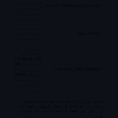
ذریعے مزید ریکرژن
{current_thought_depth_plus_1}
کو گیٹ کرنے کے لیے
استعمال ہوتا ہے جب
ضمیر باؤنس فائر ہو۔
ضمیر باؤنس اعادوں
پر رن ٹائم کیپ۔
{max_rounds}
ایجنٹ کنفگ میں سیٹ۔
ڈبل بریسڈ۔ ایک
انلائن شارڈ
)
(
pdma_framing.txt
لوڈ ٹائم پر PDMA
پرامپٹ میں متبادل۔
{{POLYGLOT_PDMA_FRAMING}}
پولیگلاٹ PDMA
پرامپٹ اسمبلی کا
حصہ، الگ سے لوڈ
نہیں۔
پلیس ہولڈر کا مکمل سیٹ فی پرامپٹ مختلف
ہوتا ہے؛ اس فائل کی مکمل فہرست دیکھنے کے
لیے کسی بھی YAML کے خلاف
{[a-z_]+}
grep
کریں۔