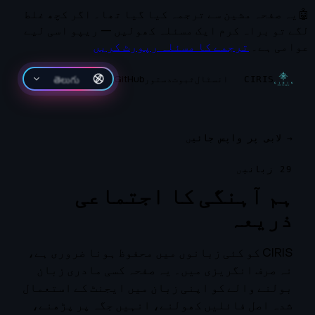
🤖
یہ صفحہ مشین سے ترجمہ کیا گیا تھا۔
اگر کچھ غلط
لگے تو براہ کرم ایک مسئلہ کھولیں — ریپو اسی لیے
عوامی ہے۔
ترجمے کا مسئلہ رپورٹ کریں
انسٹال
ثبوت
دستور
GitHub
తెలుగు
CIRIS
→
لابی پر واپس جائیں
29 زبانیں
ہم آہنگی کا اجتماعی
ذریعہ
CIRIS کو کئی زبانوں میں محفوظ ہونا ضروری ہے،
نہ صرف انگریزی میں۔ یہ صفحہ کسی مادری زبان
بولنے والے کو اپنی زبان میں ایجنٹ کے استعمال
شدہ اصل فائلیں کھولنے، انہیں جگہ پر پڑھنے،