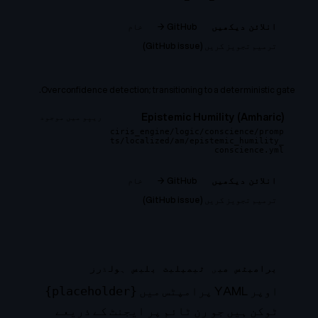
GitHub →
خام
انلائن دیکھیں
ترمیم تجویز کریں (GitHub issue)
Overconfidence detection; transitioning to a deterministic gate.
Epistemic Humility (Amharic)
ریپو میں موجود
ciris_engine/logic/conscience/promp
ts/localized/am/epistemic_humility_
conscience.yml
GitHub →
خام
انلائن دیکھیں
ترمیم تجویز کریں (GitHub issue)
پرامپٹس میں ٹیمپلیٹ پلیس ہولڈرز
اوپر YAML پرامپٹس میں
{placeholder}
ٹوکن ہیں جو رن ٹائم پر ایجنٹ کے ذریعے