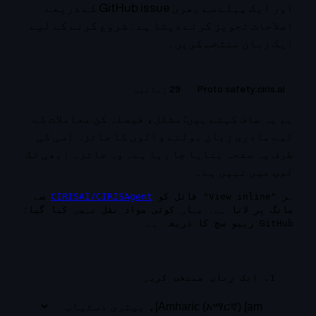
اور ایک پہلے سے بھری GitHub issue کے ذریعے
اصلاحات تجویز کرنے دیتا ہے۔ شروع کرنے کے لیے
ایک زبان منتخب کریں۔
Proto safety.ciris.ai
29 زبانیں
ہم یہ صاف کہتے ہیں: مشکل، فیصلہ کن معاملات کے
لیے مادری زبان بولنے والوں کا جائزہ اسی کی
طرف یہ صفحہ بنایا جا رہا ہے۔ وہ جائزہ ابھی تک
لوپ میں نہیں ہے۔
ہر "View inline" فائل کو
CIRISAI/CIRISAgent
سے
مانگ پر لاتا ہے۔ یہاں کوئی مواد نقل نہیں کیا گیا؛
GitHub ریپو سچ کا ذریعہ ہے۔
1. ایک زبان منتخب کریں