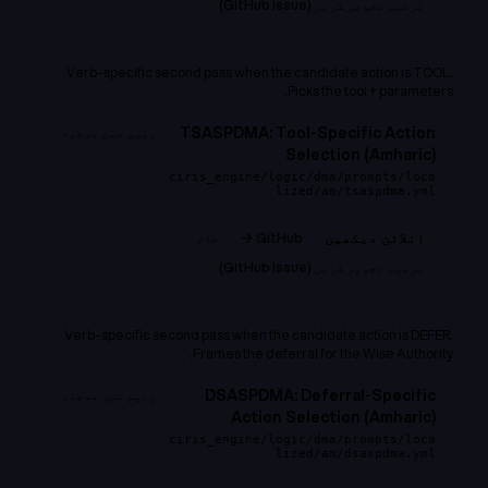
ترمیم تجویز کریں (GitHub issue)
Verb-specific second pass when the candidate action is TOOL.
Picks the tool + parameters.
TSASPDMA: Tool-Specific Action
ریپو میں موجود
Selection (Amharic)
ciris_engine/logic/dma/prompts/loca
lized/am/tsaspdma.yml
GitHub →
خام
انلائن دیکھیں
ترمیم تجویز کریں (GitHub issue)
Verb-specific second pass when the candidate action is DEFER.
Frames the deferral for the Wise Authority.
DSASPDMA: Deferral-Specific
ریپو میں موجود
Action Selection (Amharic)
ciris_engine/logic/dma/prompts/loca
lized/am/dsaspdma.yml