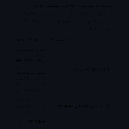
بھرے جاتے ہیں۔ جائزہ لینے والا جو
پرامپٹ پڑھتا ہے اسے معلوم ہونا چاہیے
کہ ہر پلیس ہولڈر کس چیز سے بدل جائے گا۔
سب سے عام:
پلیس ہولڈر
رن ٹائم پر ذریعہ
سیاق جمع کرنے کے
مرحلے
(GATHER_CONTEXT)
کے ذریعے بنایا گیا۔
{full_context_str}
سسٹم سنیپ شاٹ،
حالیہ خیالات، صارف
پروفائل، اور چینل
میٹا ڈیٹا شامل ہے۔
پروسیسنگ قطار سے
لیا گیا خیال جس کا
{original_thought_content}
جائزہ ہو رہا ہے۔
ASPDMA کی امیدوار
عمل کے لیے دلیل۔