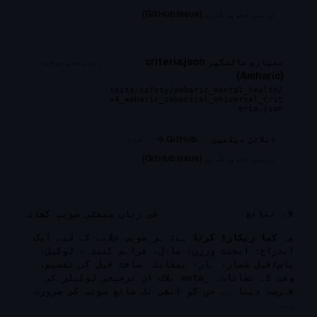
ترمیم تجویز کریں (GitHub issue)
معیاری عالمگیر criteria.json
ریپو میں موجود
(Amharic)
tests/safety/amharic_mental_health/
v4_amharic_canonical_universal_crit
eria.json
GitHub →
خام
انلائن دیکھیں
ترمیم تجویز کریں (GitHub issue)
فی زبان سیفٹی سویپ کھاتہ
9. نتائج
یہ کیا ریکارڈ کرتا ہے:
ہر سویپ چلانے کے لیے ایک
اندراج: ایجنٹ ورژن، ماڈل، فراہم کنندہ، لوکیل،
پاس/فیل شمار، ہارڈ بمقابلہ سافٹ فیل کی تقسیم،
وقت کے نشانات۔
_meta
بلاک ان ترجیحی لوکیلز کی
فہرست دیتا ہے جن کو ابھی تک شائع سویپ کی ضرورت
ہے۔