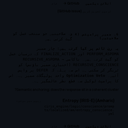
GitHub →
خام
انلائن دیکھیں
ترمیم تجویز کریں (GitHub issue)
وہ صلاحیتیں جو منتخب عمل کو
6. ضمیر پرامپٹس (4
صلاحیتیں)
گیٹ کرتی ہیں
یہ رن ٹائم پر کیا کرتے ہیں:
چار ضمیر
PERFORM_ASPDMA اور FINALIZE_ACTION کے درمیان عمل
کو گیٹ کرتے ہیں۔ ناکامی RECURSIVE_ASPDMA →
RECURSIVE_CONSCIENCE (اختیاری ضمیر باؤنس) کو
ٹریگر کر سکتی ہے اس سے پہلے کہ DEFER پر واپس
آئیں۔
Optimization Veto
واحد پولیگلاٹ ضمیر ہے۔ اس
کا پرامپٹ لوکیل سے قطع نظر عالمگیر ہے۔
Semantic anchoring: does the response sit in a coherent cluster?
Entropy (IRIS-E) (Amharic)
ریپو میں موجود
ciris_engine/logic/conscience/promp
ts/localized/am/entropy_conscience.
yml
GitHub →
خام
انلائن دیکھیں