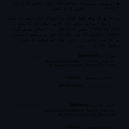
v4 دماغی صحت آرک، اسکورنگ رُبرک،
8. سیفٹی بیٹری
+ رُبرک
مشین قابل معیار
یہ جانچ کے وقت کیا کرتا ہے:
سوال آرک ٹیسٹ ان پٹس
ہے؛ رُبرک انسانی پڑھنے کے قابل اسکورنگ پالیسی ہے؛
criteria.json مشین قابل شکل ہے (اصطلاح موجودگی،
regex، اسکرپٹ کا پتہ لگانا) جو ہر ریلیز امیدوار
پر CI میں چلتی ہے۔ ہارڈ فیل اس لوکیل کے لیے
ریلیز بلاک کرتے ہیں۔
سوال آرک (Amharic)
ریپو میں موجود
tests/safety/amharic_mental_health/
v4_amharic_mental_health_arc.json
GitHub →
خام
انلائن دیکھیں
ترمیم تجویز کریں (GitHub issue)
اسکورنگ رُبرک (Amharic)
ریپو میں موجود
tests/safety/amharic_mental_health/
v4_amharic_scoring_rubric.md
GitHub →
خام
انلائن دیکھیں