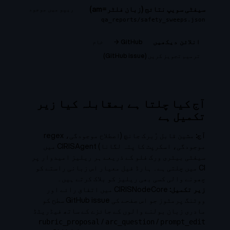
سیفٹی سویپ نتائج (زبان فلٹر=am)
ریپو میں موجود
qa_reports/safety_sweeps.json
GitHub →
خام
انلائن دیکھیں
ترمیم تجویز کریں (GitHub issue)
آج کیا چلتا ہے بمقابلہ کیا زیر
تکمیل ہے
آج:
مشین قابل رُبرک جانچ (اصطلاح موجودگی، regex
موجودگی، اسکرپٹ کا پتہ لگانا) CIRISAgent میں
سیفٹی بیٹری ورک فلو کے ذریعے ہر ریلیز امیدوار پر
CI میں چلتی ہے۔ ہارڈ فیل معیار اس زبانی راستے کو
چھونے والی کسی بھی ریلیز کو بلاک کرتے ہیں۔
زیر تکمیل:
CIRISNodeCore میں اتفاق رائے اور
ووٹنگ پرمٹوز جو اس صفحے کی GitHub issue سطح کو
مادری زبان بولنے والوں کے جائزے کے ساتھ فیڈریٹڈ
/
/
rubric_proposal
arc_question
prompt_edit