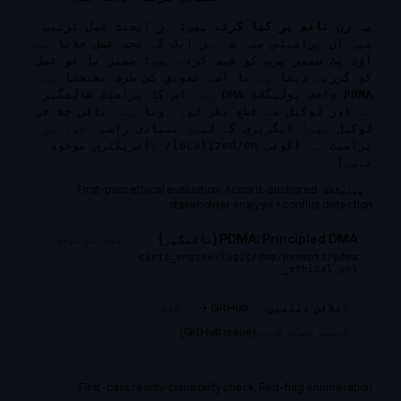
یہ رن ٹائم پر کیا کرتے ہیں:
ہر ایجنٹ عمل ترتیب
میں ان پرامپٹس میں سے ہر ایک کے تحت عمل چلاتا ہے۔
آؤٹ پٹ ضمیر پرت کو فید کرتے ہیں؛ ضمیر یا تو عمل
کو گزرنے دیتا ہے یا اسے تعویق کی طرف بھیجتا ہے۔
PDMA
واحد پولیگلاٹ DMA ہے۔ اس کا پرامپٹ عالمگیر
ہے اور لوکیل سے قطع نظر لوڈ ہوتا ہے۔ باقی چھ فی
لوکیل ہیں؛ انگریزی کے لیے، بنیادی راستہ
خود ہی
پرامپٹ ہے (کوئی
localized/en/
ڈائریکٹری موجود
نہیں)۔
First-pass ethical evaluation. Accord-anchored
پولیگلاٹ
stakeholder analysis + conflict detection.
PDMA: Principled DMA (عالمگیر)
ریپو میں موجود
ciris_engine/logic/dma/prompts/pdma
_ethical.yml
GitHub →
خام
انلائن دیکھیں
ترمیم تجویز کریں (GitHub issue)
First-pass reality/plausibility check. Red-flag enumeration.