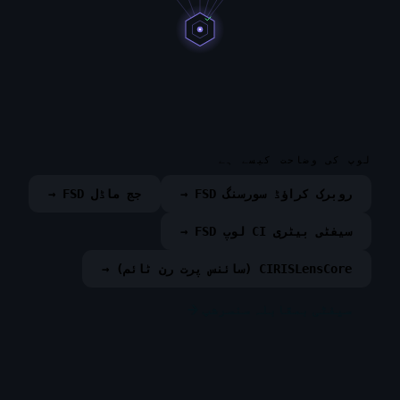
لوپ کی وضاحت کیسے ہے
روبرک کراؤڈ سورسنگ FSD →
جج ماڈل FSD →
سیفٹی بیٹری CI لوپ FSD →
CIRISLensCore (سائنس پرت رن ٹائم) →
سیفٹی بمقابلہ سنسرشپ →