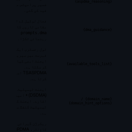
{aspdma_reasoning}
ضمیر پرامپٹس میں
فید کی گئی۔
فعال لوکیل کے لیے
مقامی تاروں کا
{dma_guidance}
prompts.dma
رہنمائی ٹکڑا۔
ٹول رجسٹری ایک
فہرست میں سیریلائز:
ایجنٹ ابھی کیا کال
{available_tools_list}
کر سکتا ہے۔
TSASPDMA استعمال
کرتا ہے۔
ایجنٹ ٹیمپلیٹ ڈومین
(DSDMA) + امیدوار
/
{domain_name}
اشارے۔ ایجنٹ کی
{domain_hint_options}
ٹیمپلیٹ کنفگ سے آتا
ہے۔
ریکرژن گہرائی
کاؤنٹر، ASPDMA کے