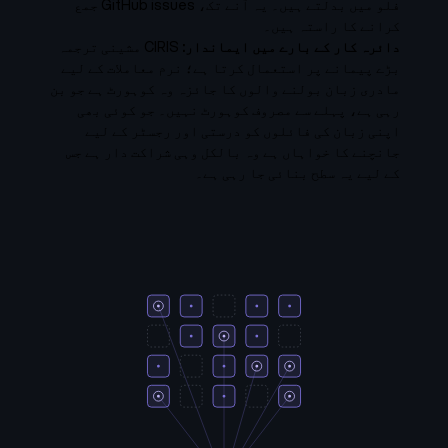
فلو میں بدلتے ہیں۔ یہ آنے تک، GitHub issues جمع
کرانے کا راستہ ہیں۔
دائرہ کار کے بارے میں ایماندار:
CIRIS مشینی ترجمہ
بڑے پیمانے پر استعمال کرتا ہے؛ نرم معاملات کے لیے
مادری زبان بولنے والوں کا جائزہ وہ کوہورٹ ہے جو بن
رہی ہے، پہلے سے مصروف کوہورٹ نہیں۔ جو کوئی بھی
اپنی زبان کی فائلوں کو درستی اور رجسٹر کے لیے
جانچنے کا خواہاں ہے وہ بالکل وہی شراکت دار ہے جس
کے لیے یہ سطح بنائی جا رہی ہے۔