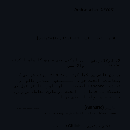
አማርኛ
Amharic
[
am
]
یہ اندر سے کیسے کام کرتا ہے (اختیاری)
ہر لوکیل میں صارف کا سامنا کرنے
2. لوکلائزیشن
تاریں
والا متن
یہ رن ٹائم پر کیا کرتا ہے:
JSON درخت خرابی کے
پیغامات، ایجنٹ جواب ٹیمپلیٹس، ہینڈلر فالو اپ
خیالات، Discord ایمبیڈ لیبلز، اور اڈاپٹر ٹول کی
تفصیلات لے جاتا ہے۔ ایجنٹ ہر صارف تعامل پر زمرے
کے لحاظ سے چابیاں تلاش کرتا ہے۔
تاریں (Amharic)
ریپو میں موجود
ciris_engine/data/localized/am.json
GitHub →
خام
انلائن دیکھیں