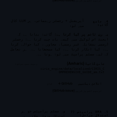
ترمیم تجویز کریں (GitHub issue)
آپریشنل + رجسٹر رہنمائی، ہر LLM کال
4. جامع
گائیڈ
میں لوڈ
یہ رن ٹائم پر کیا کرتا ہے:
گائیڈ بتاتا ہے کہ
ایجنٹ اس لوکیل میں کیسے بات چیت کرتا ہے: رجسٹر
(رسمی بمقابلہ غیر رسمی)، محاورہ، کیا حوالے کرنا
ہے، کیا انکار کرنا ہے، کیا سمجھانا ہے۔ ہر تعامل
کے لیے سسٹم پرامپٹ میں لوڈ ہوتا ہے۔
جامع گائیڈ (Amharic)
ریپو میں موجود
ciris_engine/data/localized/CIRIS_C
OMPREHENSIVE_GUIDE_am.txt
GitHub →
خام
انلائن دیکھیں
ترمیم تجویز کریں (GitHub issue)
وہ سسٹم پرامپٹس جو ہر
5. DMA پرامپٹس (7
استدلال مراحل)
استدلال مرحلہ چلاتے ہیں