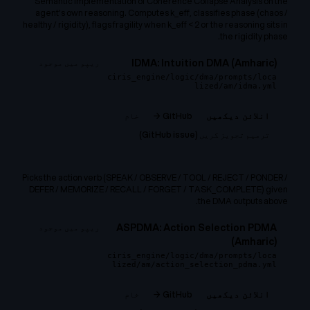
Semantic implementation of Coherence Collapse Analysis on the
agent's own reasoning. Computes k_eff, classifies phase (chaos /
healthy / rigidity), flags fragility when k_eff < 2 or the reasoning sits in
the rigidity phase.
IDMA: Intuition DMA (Amharic)
ریپو میں موجود
ciris_engine/logic/dma/prompts/loca
lized/am/idma.yml
GitHub →
خام
انلائن دیکھیں
ترمیم تجویز کریں (GitHub issue)
Picks the action verb (SPEAK / OBSERVE / TOOL / REJECT / PONDER /
DEFER / MEMORIZE / RECALL / FORGET / TASK_COMPLETE) given
the DMA outputs above.
ASPDMA: Action Selection PDMA
ریپو میں موجود
(Amharic)
ciris_engine/logic/dma/prompts/loca
lized/am/action_selection_pdma.yml
GitHub →
خام
انلائن دیکھیں