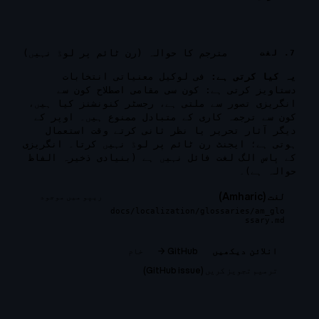
مترجم کا حوالہ (رن ٹائم پر لوڈ نہیں)
7. لغت
یہ کیا کرتی ہے:
فی لوکیل معنیاتی انتخابات
دستاویز کرتی ہے: کون سی مقامی اصطلاح کون سے
انگریزی تصور سے ملتی ہے، رجسٹر کنونشنز کیا ہیں،
کون سے ترجمہ کاری کے متبادل ممنوع ہیں۔ اوپر کے
دیگر آثار تحریر یا نظر ثانی کرتے وقت استعمال
ہوتی ہے؛ ایجنٹ رن ٹائم پر لوڈ نہیں کرتا۔ انگریزی
کے پاس الگ لغت فائل نہیں ہے (بنیادی ذخیرہ الفاظ
حوالہ ہے)۔
لغت (Amharic)
ریپو میں موجود
docs/localization/glossaries/am_glo
ssary.md
GitHub →
خام
انلائن دیکھیں
ترمیم تجویز کریں (GitHub issue)