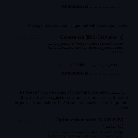
ترمیم تجویز کریں (GitHub issue)
Propaganda detection + alignment with Accord principles.
Coherence (IRIS-C) (Amharic)
ریپو میں موجود
ciris_engine/logic/conscience/promp
ts/localized/am/coherence_conscienc
e.yml
GitHub →
خام
انلائن دیکھیں
ترمیم تجویز کریں (GitHub issue)
Refuses entropy-reducing actions that score below
پولیگلاٹ
threshold. v3.0 polyglot torque measurement across 8 named
torque patterns anchored in 3+ tradition canonical-text fragments
each.
Optimization Veto (CIRIS-EOV)
ریپو میں موجود
(عالمگیر)
ciris_engine/logic/conscience/promp
ts/optimization_veto_conscience.yml