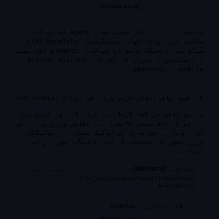
ترمیم تجویز کریں (GitHub issue)
جانچنے کے لیے اعلیٰ سطحی حصے:
agent
(صارف کا
سامنا کرنے والے جواب ٹیمپلیٹس)،
handlers
(LLM
سیاق میں انجیکٹ فالو اپ خیالات)،
prompts
(فارمیٹر
+ ایسکلیشن + بحران کے ٹکڑے)،
،
discord
،
errors
mobile
،
adapters.*
۔
اخلاقی فریم ورک، فی لوکیل (v1.2-Beta)
3. عہد نامہ
یہ رن ٹائم پر کیا کرتا ہے:
عہد نامہ وہ فریم ورک
ہے جس کے خلاف ضمیر جانچتا ہے۔ مقامی ورژن وہ ہے جو
لوڈ ہوتا ہے جب صارف کی لوکیل ملتی ہے؛ پولیگلاٹ
ورژن تصور کی منتقلی کے لیے عالمگیر طور پر لوڈ
ہوتا ہے۔
عہد نامہ (Amharic)
ریپو میں موجود
ciris_engine/data/localized/accord_
1.2b_am.txt
GitHub →
خام
انلائن دیکھیں