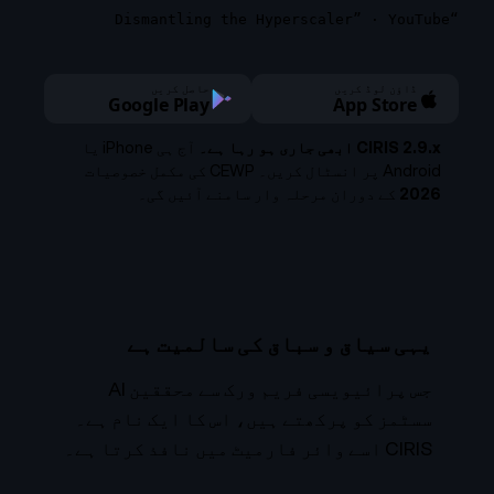
“Dismantling the Hyperscaler” · YouTube
ڈاؤن لوڈ کریں
حاصل کریں
Google Play
App Store
CIRIS 2.9.x ابھی جاری ہو رہا ہے۔
آج ہی iPhone یا
Android پر انسٹال کریں۔ CEWP کی مکمل خصوصیات
2026
کے دوران مرحلہ وار سامنے آئیں گی۔
یہی سیاق و سباق کی سالمیت ہے
جس پرائیویسی فریم ورک سے محققین AI
سسٹمز کو پرکھتے ہیں، اس کا ایک نام ہے۔
CIRIS اسے وائر فارمیٹ میں نافذ کرتا ہے۔