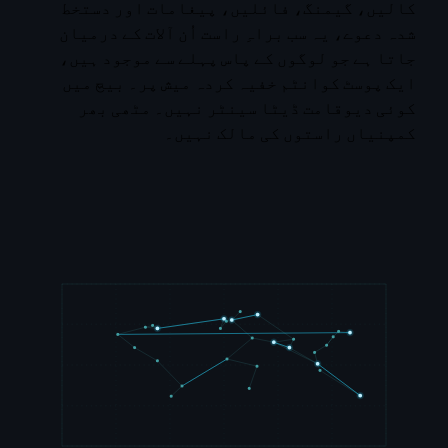
کالیں، گیمنگ، فائلیں، پیغامات اور دستخط
شدہ دعوے، یہ سب براہِ راست اُن آلات کے درمیان
جاتا ہے جو لوگوں کے پاس پہلے سے موجود ہیں،
ایک پوسٹ کوانٹم خفیہ کردہ میش پر۔ بیچ میں
کوئی دیوقامت ڈیٹا سینٹر نہیں۔ مٹھی بھر
کمپنیاں راستوں کی مالک نہیں۔