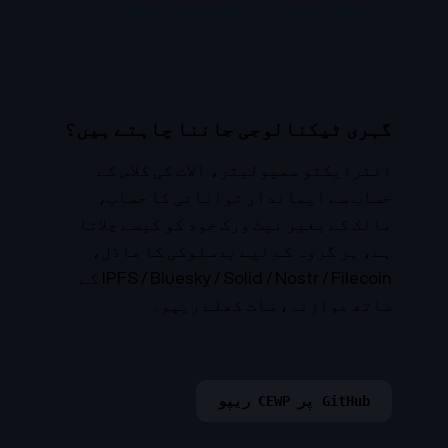
سیاق و سباق کی سالمیت کیا ہے؟ →
گہری ٹیکنالوجی جاننا چاہتے ہیں؟
انٹرایکٹو سمیولیٹر، آلات کی کلاس کے
حساب سے ایماندار توانائی کا حساب،
مالک کے بغیر نیٹ ورک خود کو کیسے چلاتا
ہے، ہر گروہ کے لیے بدسلوکی کا ماڈل،
IPFS / Bluesky / Solid / Nostr / Filecoin کے
ساتھ موازنہ، سات کھلے ریپو۔
دیکھیں یہ کیسے کام کرتا ہے →
GitHub پر CEWP ریپو