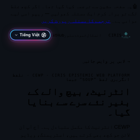
🤖
یہ صفحہ مشین سے ترجمہ کیا گیا تھا۔
اگر کچھ غلط
لگے تو براہ کرم ایک مسئلہ کھولیں — ریپو اسی لیے
عوامی ہے۔
ترجمے کا مسئلہ رپورٹ کریں
انسٹال
ثبوت
دستور
GitHub
Tiếng Việt
CIRIS
→
لابی پر واپس جائیں
CEWP · CIRIS EPISTEMIC WEB PLATFORM · تلفظ
انگریزی لفظ “SOUP” جیسا
انٹرنیٹ، بیچ والے کے
بغیر نئے سرے سے بنایا
گیا۔
CEWP انٹرنیٹ کا مکمل متبادل ہے۔ آج آپ آن
لائن جو کچھ بھی کرتے ہیں، اسٹریمنگ، ویڈیو