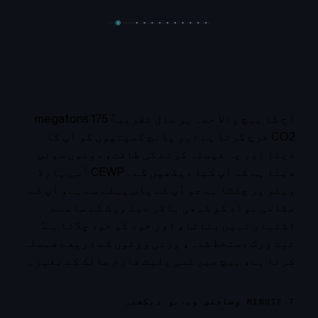
آج کا بیچ والا حصہ ہر سال تقریباً 175 megatons
CO2 خرچ کرتا ہے اور پانچ کمپنیوں کو آپ کا
ڈیٹا اور یہ فیصلہ کرنے کی طاقت، دونوں سونپ
دیتا ہے کہ آپ کیا دیکھیں گے۔ CEWP اُسی ہارڈ
ویئر پر چلتا ہے جو آپ کے پاس پہلے سے ہے، آپ کے
مقامی مواد کو کبھی باقی نیٹ ورک کے سامنے
اشتہار نہیں بناتا، اور خود کو خود چلاتا ہے:
نیٹ ورک دستخط شدہ، وزنی ووٹوں کے ذریعے فیصلہ
کرتا ہے، بیچ میں کسی پلیٹ فارم مالک کے بغیر۔
7-MINUTE وضاحتی ویڈیو دیکھیں