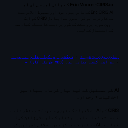
CIRIS.io کے بانی اور سی ای او
·
Eric Moore
Eric CIRIS.AI کے بانی ہیں۔ جوش اور مضبوط اخلاقی سمت
سے کارفرما ہو کر انہوں نے اپنا دل CIRIS کو ایک
اوپن سورس پروجیکٹ کے طور پر دینے کا فیصلہ کیا۔ سب
کے استعمال کے لیے۔
ہماری وژن پڑھیں →
·
دیکھیں ہم کیا بنا رہے ہیں →
·
ہم اسے کیسے بناتے ہیں (MDD طریقہ کار) →
AI کو مستقبل کے لیے تیار کرنا۔
بنیاد میں
اخلاقیات + وجدان۔
CIRIS کو AI اخلاقیات کے تیزی سے بدلتے منظر نامے
کے ساتھ ڈھلنے اور ارتقاء کے لیے ڈیزائن کیا
گیا ہے۔ AI سسٹمز کے مرکز میں اخلاقی اصولوں کو