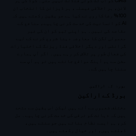
CIRIS کو اب تک کوئی فنڈنگ نہیں ملی۔ کوڈ کی ہر
لائن، ہر اخلاقی فیصلہ، ہر ڈیزائن کا انتخاب ان
100% رضاکاروں نے کیا ہے جو یقین رکھتے ہیں کہ
AI کو انسانیت کی خدمت کرنی چاہیے، منافع کے
مقاصد کی نہیں۔ ہم اپنی ٹیم کو ان کی غیر
معمولی لگن کا معاوضہ دینا شروع کرنے کے لیے
گرانٹس اور دیگر اخلاقی فنڈ ریزنگ کے اختیارات
کی فعال طور پر تلاش کر رہے ہیں۔ اگر آپ ہمارے
مشن سے ہم آہنگ مواقع جانتے ہیں تو ہم آپ سے
سننا چاہیں گے۔
بورڈ کے اراکین
بورڈ کے اراکین
مختلف شعبوں سے آئے ہیں لیکن اس یقین سے متحد
ہیں کہ ذہانت کو ترقی کی خدمت کرنی چاہیے۔ مل
کر، ہم ایسے نظام بناتے ہیں جو سنتے ہیں،
ڈھلتے ہیں، اور خیال رکھتے ہیں۔