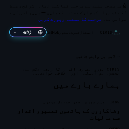
🤖
یہ صفحہ مشین سے ترجمہ کیا گیا تھا۔
اگر کچھ غلط
لگے تو براہ کرم ایک مسئلہ کھولیں — ریپو اسی لیے
عوامی ہے۔
ترجمے کا مسئلہ رپورٹ کریں
انسٹال
ثبوت
دستور
GitHub
தமிழ்
CIRIS
→
لابی پر واپس جائیں
CIRIS بورڈ ہماری اقدار کا زندہ عکس ہے:
تجسس، ہم آہنگی، اور اخلاقی جوابدہی۔
ہمارے بارے میں
100% اوپن سورس، صفر فنڈنگ موصول۔
رضاکاروں کے ہاتھوں تعمیر، اقدار
سے مالیات