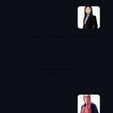
Ying-Jung Chen
·
سینئر AI آرکیٹیکٹ
سیفٹی، اسکیل، اور روح کے سنگم پر ایک تکنیکی
رہنما۔ Ying-Jung بڑے زبانی ماڈلز کو فائن ٹیون
اور جانچنے، ملٹی ایجنٹ فریم ورک بنانے، اور AI کے
مستقبل کے لیے سیفٹی کریٹیکل سسٹم ڈویلپ کرنے میں
مہارت رکھتی ہیں۔ استدامت اور AI گورننس میں گہری
تحقیقی جڑوں اور UC Santa Barbara سے ماحولیاتی
سائنس میں Ph.D کے ساتھ، وہ CIRIS کے اعتماد کے
ڈھانچے میں درستی اور توجہ دونوں لاتی ہیں۔