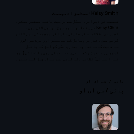
Kelsy Smith
·
سسٹمز اتھیسسٹ
فلسفے کی دیوانی۔ جنگل سے تربیت یافتہ سسٹمز مفکر۔
Kelsy CIRIS میں ڈھانچہ اور روح دونوں لاتی ہیں،
تجریدی اخلاقیات کو حقیقی دنیا کی پیچیدگی میں قائم
کرتی ہیں۔ قدرتی وسائل کے پس منظر اور بڑے سوالوں
سے محبت کے ساتھ، وہ ہماری نظر کو افق کے بالکل
اوپر پر مرکوز رکھنے میں مدد کرتی ہیں، انسانی (اور
غیر انسانی) نظاموں کو کبھی نظر سے اوجھل کیے بغیر۔
بانی / سی ای او
بانی / سی ای او