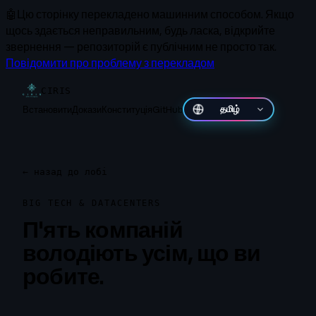
🤖
Цю сторінку перекладено машинним способом.
Якщо
щось здається неправильним, будь ласка, відкрийте
звернення — репозиторій є публічним не просто так.
Повідомити про проблему з перекладом
CIRIS
Встановити
Докази
Конституція
GitHub
தமிழ்
←
назад до лобі
BIG TECH & DATACENTERS
П'ять компаній
володіють усім, що ви
робите.