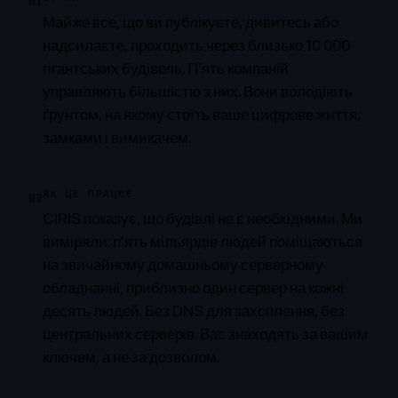
01
Майже все, що ви публікуєте, дивитесь або
надсилаєте, проходить через близько 10 000
гігантських будівель. П'ять компаній
управляють більшістю з них. Вони володіють
ґрунтом, на якому стоїть ваше цифрове життя,
замками і вимикачем.
ЯК ЦЕ ПРАЦЮЄ
02
CIRIS показує, що будівлі не є необхідними. Ми
виміряли: п'ять мільярдів людей поміщаються
на звичайному домашньому серверному
обладнанні, приблизно один сервер на кожні
десять людей. Без DNS для захоплення, без
центральних серверів. Вас знаходять за вашим
ключем, а не за дозволом.