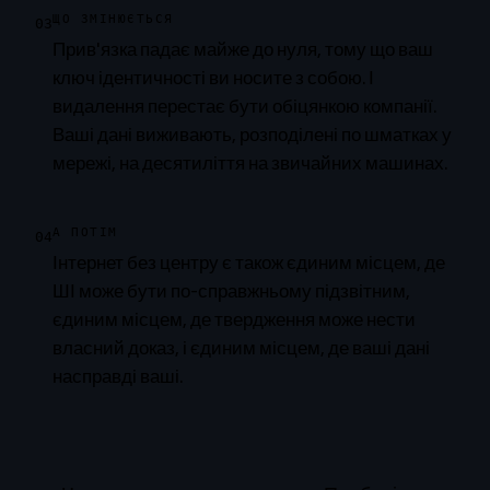
ЩО ЗМІНЮЄТЬСЯ
03
Прив'язка падає майже до нуля, тому що ваш
ключ ідентичності ви носите з собою. І
видалення перестає бути обіцянкою компанії.
Ваші дані виживають, розподілені по шматках у
мережі, на десятиліття на звичайних машинах.
А ПОТІМ
04
Інтернет без центру є також єдиним місцем, де
ШІ може бути по-справжньому підзвітним,
єдиним місцем, де твердження може нести
власний доказ, і єдиним місцем, де ваші дані
насправді ваші.