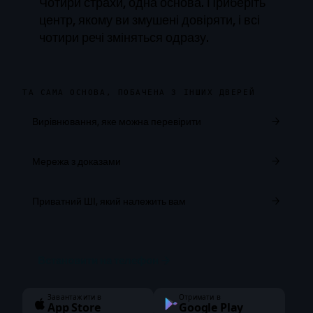
Чотири страхи, одна основа. Приберіть
центр, якому ви змушені довіряти, і всі
чотири речі зміняться одразу.
ТА САМА ОСНОВА, ПОБАЧЕНА З ІНШИХ ДВЕРЕЙ
Вирівнювання, яке можна перевірити
→
Мережа з доказами
→
Приватний ШІ, який належить вам
→
Встановити на телефон
→
Завантажити в
Отримати в
App Store
Google Play