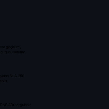
ksa geçici mi,
duğunu kanıtlar.
dosyanın SHA-256
pılır.
DNS AB) sorgulanır.