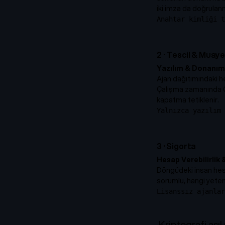
iki imza da doğrulan
Anahtar kimliği t
2
·
Tescil & Muay
Yazılım & Donanım
Ajan dağıtımındaki h
Çalışma zamanında CI
kapatma tetiklenir.
Yalnızca yazılım 
3
·
Sigorta
Hesap Verebilirlik
Döngüdeki insan hesap 
sorumlu, hangi yetene
Lisanssız ajanlar
Kriptografi ası