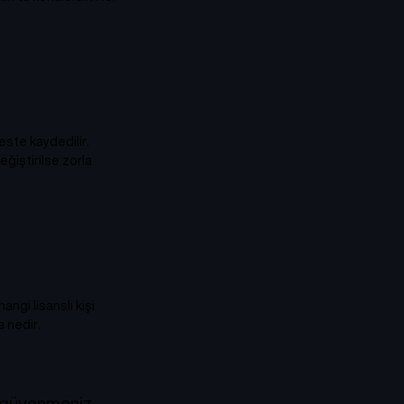
este kaydedilir.
ğiştirilse zorla
angi lisanslı kişi
a nedir.
ze güvenmeniz