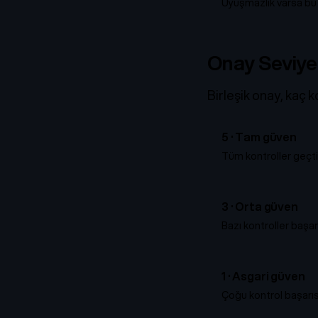
Uyuşmazlık varsa bu ş
Onay Seviyel
Birleşik onay, kaç 
5 ·
Tam güven
Tüm kontroller geçti
3 ·
Orta güven
Bazı kontroller başar
1 ·
Asgari güven
Çoğu kontrol başarıs