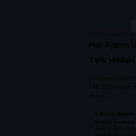
Portale Giriş
KUANTUM SONRASI KR
Her Ajanın Ü
Tıpkı yoldaki 
CIRISVerify, CIRIS 
+ ML-DSA-65 çift im
direnci.
1
·
Sürücü Belgesi
Kimlik & İmzalama
Ajanın kimliğini olu
saklanan donanıma b