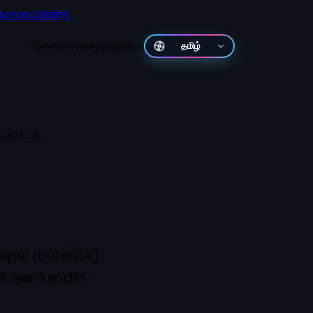
 sorunu bildirin
Yükle
Kanıt
Anayasa
GitHub
తెలుగు
NABILIR.
yapar (bütünlük)
r ajan kendini