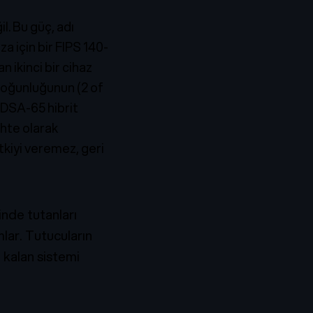
l. Bu güç, adı
za için bir FIPS 140-
 ikinci bir cihaz
çoğunluğunun (2 of
DSA-65 hibrit
ahte olarak
tkiyi veremez, geri
nde tutanları
mlar. Tutucuların
 kalan sistemi