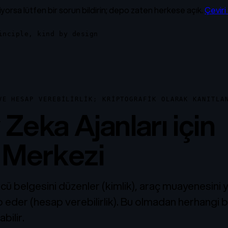
liyorsa lütfen bir sorun bildirin; depo zaten herkese açık.
Çeviri
inciple, kind by design
VE HESAP VEREBILIRLIK; KRIPTOGRAFIK OLARAK KANITLA
Zeka Ajanları için
 Merkezi
cü belgesini düzenler (kimlik), araç muayenesini 
p eder (hesap verebilirlik). Bu olmadan herhangi bi
abilir.