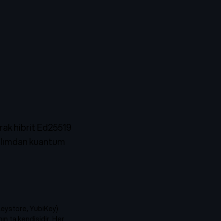
arak hibrit Ed25519
azılımdan kuantum
Keystore, YubiKey)
nın ta kendisidir
. Her