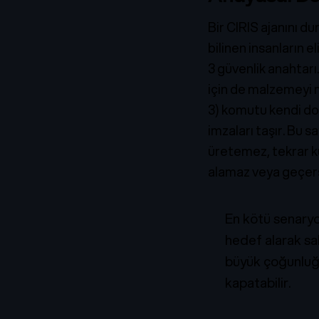
Bir CIRIS ajanını d
bilinen insanların e
3 güvenlik anahtarı
için de malzemeyi 
3) komutu kendi do
imzaları taşır. Bu 
üretemez, tekrar k
alamaz veya geçers
En kötü senaryo
hedef alarak sal
büyük çoğunluğu 
kapatabilir.