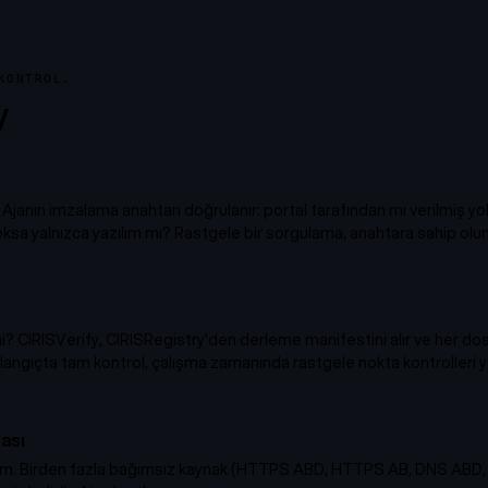
KONTROL.
y
Ajanın imzalama anahtarı doğrulanır: portal tarafından mı verilmiş yo
ksa yalnızca yazılım mı? Rastgele bir sorgulama, anahtara sahip olun
 mi? CIRISVerify, CIRISRegistry'den derleme manifestini alır ve her 
langıçta tam kontrol, çalışma zamanında rastgele nokta kontrolleri ya
ası
yım. Birden fazla bağımsız kaynak (HTTPS ABD, HTTPS AB, DNS ABD, 