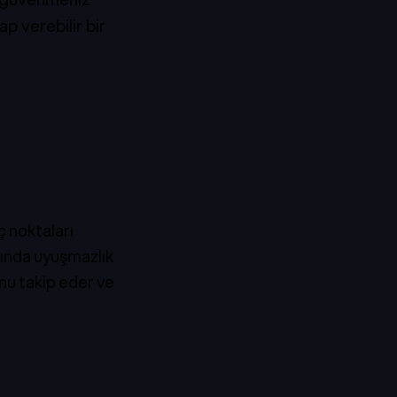
 verebilir bir
 noktaları
asında uyuşmazlık
unu takip eder ve