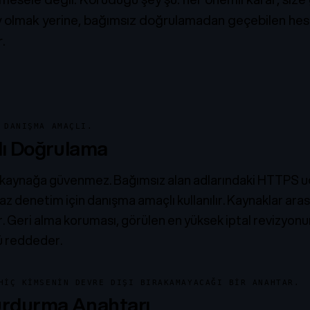
y olmak yerine, bağımsız doğrulamadan geçebilen hesap
r.
 DANIŞMA AMAÇLI.
ı Doğrulama
r kaynağa güvenmez. Bağımsız alan adlarındaki HTTPS uç
raz denetim için danışma amaçlı kullanılır. Kaynaklar ar
nır. Geri alma koruması, görülen en yüksek iptal revizyon
ü reddeder.
HIÇ KIMSENIN DEVRE DIŞI BIRAKAMAYACAĞI BIR ANAHTAR.
urdurma Anahtarı