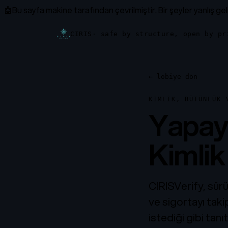
🤖
Bu sayfa makine tarafından çevrilmiştir.
Bir şeyler yanlış ge
CIRIS
· safe by structure, open by pr
←
lobiye dön
KIMLIK, BÜTÜNLÜK 
Yapay 
Kimlik
CIRISVerify, sürü
ve sigortayı taki
istediği gibi tanıt