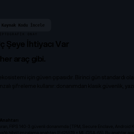
Kaynak Kodu İncele
IPTOGRAFIK ONAY
ç Şeye İhtiyacı Var
her araç gibi.
ekosistemi için güven çıpasıdır. Birinci gün standardı ol
zalı şifreleme kullanır: donanımdan klasik güvenlik, y
 Anahtarı
şturan, FIPS 140-3 güvenli donanımda (TPM, Secure Enclave, Android 
ağlı hibrit imzalama anahtarı (Ed25519 + ML-DSA-65). Bu anahtar
aja