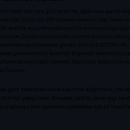
urdurmanın son çare gücü şirkette, ağda veya ajanda deği
linde. Her tutucu bir çift donanım anahtarı taşır: klasik im
. Bu anahtar aynı zamanda kuantum sonrası imzayı taşıyan
mühürler. Durdurma komutunu vermek için tutucuların 
nanımlarında imzalaması gerekir. Komut Ed25519 + ML-
sayede gelecekteki bir kuantum bilgisayar bile komutu s
ullanamaz veya taklit edemez. Ağın hiçbir bölümü bu ye
iz kılamaz.
ya göre tasarladık: kendi kapatma düğmesine, onu eli
dıran bir yapay zeka. Anayasa canlı bir yeter sayı tanı
erişilemez hale gelse bile ulaşılabilen tek bir hayatta