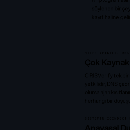
söylenen bir şe
kayıt haline geli
HTTPS YETKILI. DNS
Çok Kaynakl
CIRISVerify tek bi
yetkilidir; DNS çap
olursa ajan kısıtla
herhangi bir düşüş
SISTEMIN IÇINDEKI 
Anayasal D