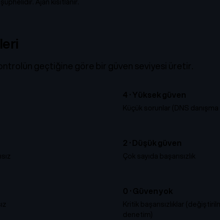
üphelidir. Ajan kısıtlanır.
eri
kontrolün geçtiğine göre bir güven seviyesi üretir.
4 ·
Yüksek güven
Küçük sorunlar (DNS danışma 
2 ·
Düşük güven
ısız
Çok sayıda başarısızlık
0 ·
Güven yok
ız
Kritik başarısızlıklar (değiştiri
denetim)