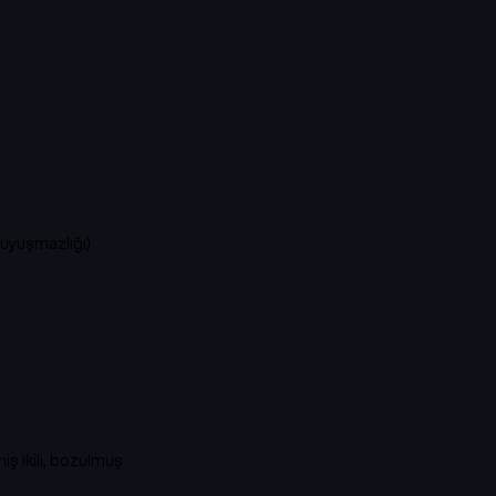
uyuşmazlığı)
lmiş ikili, bozulmuş