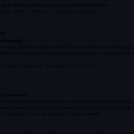
malıdır. Sahte üretilemez veya başkasına devredilemez.
emsil etmez. Anahtar, kimliğin kendisidir.
ene
 Bütünlüğü
er dosya, derleme sırasında SHA-256 ile özetlenir ve imzalı bir manif
RISVerify, dosyaları bu manifeste göre doğrular. Tek bir bayt bile de
ortamları topluluk seviyesiyle sınırlıdır.
 & Lisanslama
verebilirlik zincirini takip eder: bu ajanı hangi kuruluş devreye aldı, h
kleri kullanmaya yetkili ve her kullanıcıya gösterilen zorunlu açıklam
 çalışabilir, ancak mesleki hizmet veremez.
l mesele değil. Koruduğu şey şu: her önemli karar, si