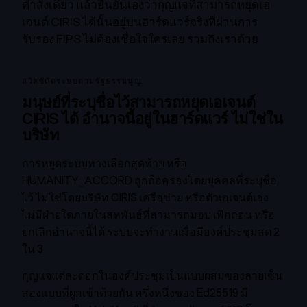
คำสั่งเดียว แล้วยืนยันเองว่ากุญแจที่สามารถหยุดเอ
เจนต์ CIRIS ได้นั้นอยู่บนฮาร์ดแวร์จริงที่ผ่านการ
รับรอง FIPS ไม่ต้องเชื่อใจใครเลย รวมถึงเราด้วย
สวิตช์ตัดระบบตามรัฐธรรมนูญ
มนุษย์ที่ระบุชื่อไว้สามารถหยุดเอเจนต์
CIRIS ได้ อำนาจนี้อยู่ในฮาร์ดแวร์ ไม่ใช่ใน
บริษัท
การหยุดระบบทางเลือกสุดท้าย หรือ
HUMANITY_ACCORD ถูกถือครองโดยบุคคลที่ระบุชื่อ
ไว้ ไม่ใช่โดยบริษัท CIRIS เครือข่าย หรือตัวเอเจนต์เอง
ไม่มีฝ่ายใดภายในสหพันธ์ที่สามารถมอบ เพิกถอน หรือ
ยกเลิกอำนาจนี้ได้ ระบบจะทำงานเมื่อมีองค์ประชุมสด 2
ใน 3
กุญแจแต่ละดอกในองค์ประชุมเป็นแบบผสมของลายเซ็น
สองแบบที่ผูกเข้าด้วยกัน ครึ่งหนึ่งของ Ed25519 มี