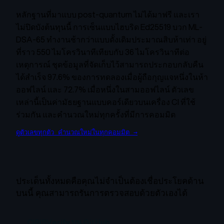
หลักฐานที่มาแบบ post-quantum ไม่ได้มาฟรี และเรา
ไม่ปิดบังต้นทุนนี้ การเซ็นแบบไฮบริด Ed25519 บวก ML-
DSA-65 ทำงานช้ากว่าแบบดั้งเดิมประมาณสิบห้าเท่า อยู่
ที่ราว 550 ไมโครวินาทีเทียบกับ 36 ไมโครวินาทีต่อ
เหตุการณ์ ชุดข้อมูลที่จัดเก็บไว้สามารถประกอบกลับคืน
ได้สำเร็จ 97.6% ของการทดลองเมื่อผู้ถือกุญแจหนึ่งในห้า
ออฟไลน์ และ 72.7% เมื่อหนึ่งในสามออฟไลน์ ตัวเลข
เหล่านี้เป็นค่ามัธยฐานแบบคอร์เดียวบนเครื่อง CI ที่ใช้
ร่วมกัน และคำนวณใหม่ทุกครั้งที่มีการคอมมิต
ดูตัวเลขทุกตัว คำนวณใหม่ในทุกคอมมิต
→
ประเด็นทั้งหมดคือคุณไม่จำเป็นต้องเชื่อประโยคด้าน
บนนี้ คุณสามารถรันการตรวจสอบด้วยตัวเองได้
CIRISVerify บน GitHub