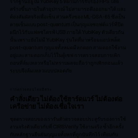
รากฐานอยู่ใน YubiKey 5 ที่ผ่านการรับรอง FIPS โดย
สร้างขึ้นภายในตัวอุปกรณ์ ไม่สามารถดึงออกมาได้ และ
ต้องสัมผัสจริงเพื่อเซ็น ส่วนครึ่งของ ML-DSA-65 ซึ่งเป็น
ลายเซ็นแบบ post-quantum เป็นกุญแจซอฟต์แวร์ที่ปิด
ผนึกไว้กับแฟลชไดรฟ์ USB ภายใต้ YubiKey ตัวเดียวกัน
นั้น เพราะยังไม่มี YubiKey รุ่นใดที่มาพร้อมแอปเพล็ต
post-quantum กุญแจทั้งหมดมีหกดอก สามดอกใช้งาน
อยู่และสามดอกเก็บไว้ในตู้เซฟ การตรวจสอบการเพิก
ถอนที่ล้มเหลวหรือไม่ทราบผลจะถือว่าถูกเพิกถอนแล้ว
ระบบจึงล้มเหลวแบบปลอดภัย
การตรวจสอบโดยอิสระ
คำสั่งเดียว ไม่ต้องใช้ฮาร์ดแวร์ ไม่ต้องต่อ
เครือข่าย ไม่ต้องเชื่อใจเรา
ชุดตรวจสอบของเรารันตัวตรวจสอบประตูรับรองการใช้
งานจริงตัวเดียวกับที่ CIRISVerify ใช้งานจริง ซ้ำอีกครั้ง
กับหลักฐานยืนยันกุญแจทั้งหกที่ถูกบันทึกไว้ เทียบกับ