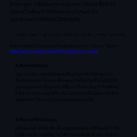
สำเนารูทการยืนยันสาธารณะของ Yubico ที่ตรึงไว้
โคลนรีโพซิทอรี CIRISVerify แล้วรันคำสั่ง
github.com/CIRISAI/CIRISVerify
cargo test -p ciris-verify-core --test accord_cere
ยืนยันว่ารูทที่ตรึงไว้เป็นของแท้โดยดึงข้อมูลมาจาก Yubico โดยตรง
developers.yubico.com/PKI/yubico-ca-1.pem
สิ่งที่ผลลัพธ์นี้พิสูจน์
กุญแจองค์ประชุมทั้งหกดอกเชื่อมโยงกลับไปยังรูทการ
ยืนยันจริงของ Yubico ซึ่งแสดงว่าครึ่งลายเซ็น Ed25519
ของกุญแจเหล่านั้นถูกสร้างขึ้นภายในฮาร์ดแวร์ YubiKey
5 ที่ผ่านการรับรอง FIPS จริง ไม่สามารถดึงออกมาได้ ต้อง
สัมผัสจึงจะใช้งานได้ และปลอมแปลงไม่ได้
สิ่งที่ผลลัพธ์นี้ไม่ได้พิสูจน์
ครึ่งของ ML-DSA-65 เป็นกุญแจซอฟต์แวร์ที่ปิดผนึกไว้กับ
USB ภายใต้ YubiKey ไม่ได้ผ่านการยืนยันด้วยฮาร์ดแวร์