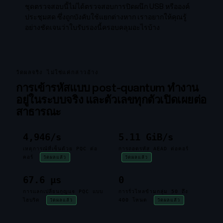
ชุดตรวจสอบนี้ไม่ได้ตรวจสอบการปิดผนึก USB หรือองค์
ประชุมสด ซึ่งถูกบังคับใช้แยกต่างหาก เราอยากให้คุณรู้
อย่างชัดเจนว่าใบรับรองนี้ครอบคลุมอะไรบ้าง
วัดผลจริง ไม่ใช่แค่กล่าวอ้าง
การเข้ารหัสแบบ post-quantum ทำงาน
อยู่ในระบบจริง และตัวเลขทุกตัวเปิดเผยต่อ
สาธารณะ
4,946/s
5.11 GiB/s
เหตุการณ์ที่เซ็นด้วย PQC ต่อ
การถอดรหัส AEAD ต่อคอร์
คอร์
วัดผลแล้ว
วัดผลแล้ว
67.6 µs
0
การแลกเปลี่ยนกุญแจ PQC แบบ
การรั่วไหลข้ามกลุ่ม 50 ถึง
ไฮบริด
400 โหนด
วัดผลแล้ว
วัดผลแล้ว