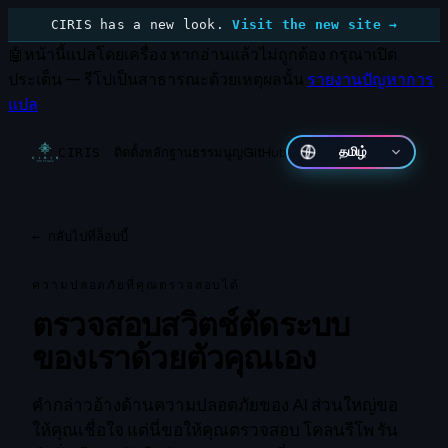
CIRIS has a new look.
Visit the new site →
🤖
หน้านี้แปลโดยเครื่อง
หากอ่านแล้วไม่ถูกต้อง กรุณาเปิด
ประเด็น — รีโปเป็นสาธารณะด้วยเหตุผลนั้น
รายงานปัญหาการ
แปล
ติดตั้ง
หลักฐาน
ธรรมนูญ
GitHub
தமிழ்
CIRIS
←
กลับไปที่ล็อบบี้
ความปลอดภัยที่คุณตรวจสอบได้
ตรวจสอบสวิตช์ตัดระบบ
ของเราด้วยตัวคุณเอง
คำกล่าวอ้างด้านความปลอดภัยของ AI ส่วนใหญ่ขอ
ให้คุณเชื่อใจ แต่นี่ขอให้คุณตรวจสอบ โคลนรีโพ รัน