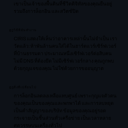
เขาเป็นเจ้าของพื้นดินที่ชีวิตดิจิทัลของคุณยืนอยู่
รวมถึงการล็อกอิน และสวิตช์ปิด
02
วิธีที่มันทำงาน
CIRIS แสดงให้เห็นว่าอาคารเหล่านั้นไม่จำเป็น เรา
วัดแล้ว: ห้าพันล้านคนใส่ได้ในฮาร์ดแวร์เซิร์ฟเวอร์
ที่บ้านธรรมดา ประมาณหนึ่งเซิร์ฟเวอร์ต่อสิบคน
ไม่มี DNS ที่ต้องยึด ไม่มีเซิร์ฟเวอร์กลาง คุณถูกพบ
ด้วยกุญแจของคุณ ไม่ใช่ด้วยการขออนุญาต
03
สิ่งที่เปลี่ยนไป
การล็อกอินลดลงเหลือแทบศูนย์ เพราะกุญแจตัวตน
ของคุณเป็นของคุณและพกพาได้ และการลบหยุด
เป็นคำสัญญาของบริษัท ข้อมูลของคุณอยู่รอด
กระจายเป็นชิ้นส่วนทั่วเครือข่าย เป็นเวลาหลาย
ศตวรรษบนเครื่องทั่วไป