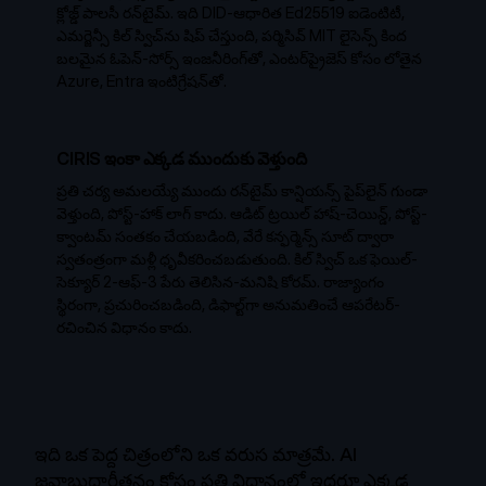
క్లోజ్డ్ పాలసీ రన్‌టైమ్. ఇది DID-ఆధారిత Ed25519 ఐడెంటిటీ,
ఎమర్జెన్సీ కిల్ స్విచ్‌ను షిప్ చేస్తుంది, పర్మిసివ్ MIT లైసెన్స్ కింద
బలమైన ఓపెన్-సోర్స్ ఇంజనీరింగ్‌తో, ఎంటర్‌ప్రైజెస్ కోసం లోతైన
Azure, Entra ఇంటిగ్రేషన్‌తో.
CIRIS ఇంకా ఎక్కడ ముందుకు వెళ్తుంది
ప్రతి చర్య అమలయ్యే ముందు రన్‌టైమ్ కాన్షియన్స్ పైప్‌లైన్ గుండా
వెళ్తుంది, పోస్ట్-హాక్ లాగ్ కాదు. ఆడిట్ ట్రయిల్ హాష్-చెయిన్డ్, పోస్ట్-
క్వాంటమ్ సంతకం చేయబడింది, వేరే కన్ఫర్మెన్స్ సూట్ ద్వారా
స్వతంత్రంగా మళ్లీ ధృవీకరించబడుతుంది. కిల్ స్విచ్ ఒక ఫెయిల్-
సెక్యూర్ 2-ఆఫ్-3 పేరు తెలిసిన-మనిషి కోరమ్. రాజ్యాంగం
స్థిరంగా, ప్రచురించబడింది, డిఫాల్ట్‌గా అనుమతించే ఆపరేటర్-
రచించిన విధానం కాదు.
ఇది ఒక పెద్ద చిత్రంలోని ఒక వరుస మాత్రమే. AI
జవాబుదారీతనం కోసం ప్రతి విధానంలో ఇద్దరూ ఎక్కడ