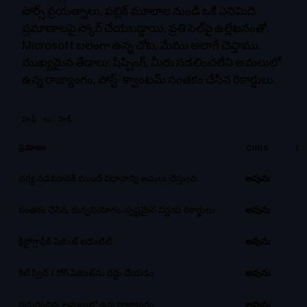
సోర్స్ ప్రయత్నాలు, పబ్లిక్ మూలాల నుండి ఒకే ఎనిమిది
ప్రమాణాలపై స్కోర్ చేయబడ్డాయి, ప్రతి సెల్‌పై ఉల్లేఖనంతో.
Microsoft బలంగా ఉన్న చోట, మేము అలాగే చెప్తాము.
ముఖ్యమైన తేడాలు: షిప్పింగ్, మీరు సడలించలేని అమలులో
ఉన్న రాజ్యాంగం, పోస్ట్-క్వాంటమ్ సంతకం చేసిన రికార్డులు.
హెడ్ టు హెడ్
ప్రమాణం
CIRIS
M
చర్య నడవడానికి ముందే విధానాన్ని అమలు చేస్తుంది
అవును
సంతకం చేసిన, దుర్వినియోగం-స్పష్టమైన నిర్ణయ రికార్డులు
అవును
క్రిప్టోగ్రాఫిక్ ఏజెంట్ ఐడెంటిటీ
అవును
కిల్ స్విచ్ / రోగ్ ఏజెంట్‌ను రద్దు చేయడం
అవును
ప్రచురించిన, అమలులో ఉన్న రాజ్యాంగం
అవును