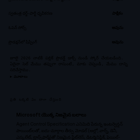
స్వతంత్ర థర్డ్-పార్టీ ధృవీకరణ
పాక్షికం
ఓపెన్ సోర్స్
అవును
ప్రొడక్షన్‌లో షిప్పింగ్
అవును
జూలై 2026 నాటికి పబ్లిక్ ప్రొడక్ట్ డాక్స్ నుండి స్కోర్ చేయబడింది.
ఏదైనా సెల్ మేము తప్పుగా రాసుంటే, మాకు చెప్పండి, మేము దాన్ని
సరిచేస్తాము.
మూలాలు
ప్రతి ఒక్కటి ఏం బాగా చేస్తుంది
Microsoft యొక్క నిజమైన బలాలు
Agent Control Specification ఎనిమిది పేరున్న ఇంటర్వెన్షన్
పాయింట్‌లతో, ఐదు-మార్గాల తీర్పు మోడల్ (అల్లో, వార్న్, డెనీ,
ఎస్కలేట్, ట్రాన్స్‌ఫార్మ్)తో నిజమైన స్టేట్‌లెస్, డిటర్మినిస్టిక్, ఫెయిల్-