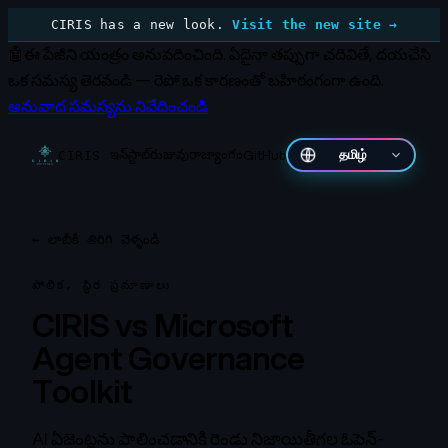
CIRIS has a new look.
Visit the new site →
🤖
ఈ పేజీని యంత్రం అనువదించింది.
ఏదైనా తప్పుగా చదివితే, దయచేసి
ఒక సమస్య తెరవండి — రెపో ఒక కారణంతో బహిరంగంగా ఉంది.
అనువాద సమస్యను నివేదించండి
ఇన్‌స్టాల్
రుజువు
రాజ్యాంగం
GitHub
தமிழ்
CIRIS
←
లాబీకి తిరిగి వెళ్ళండి
పోలిక, స్థిర ప్రమాణాలు
CIRIS vs Microsoft
Agent Governance
Toolkit
AI ఏజెంట్లను పాలించడానికి రెండు నిజాయితీగల ఓపెన్-