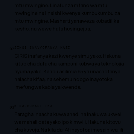
mtu mwingine. Linafunza mfano wa mtu
mwingine na linaishi kwenye kumbukumbu za
mtu mwingine. Masharti yanaweza kubadilika
kesho, na wewe hata husingejua.
JINSI INAVYOFANYA KAZI
02
CIRIS inafanya kazi kwenye simu yako. Hakuna
kituo cha data cha kampuni kubwa ya teknolojia
nyuma yake. Karibu asilimia 65 ya unachofanya
haiacha kifaa, na sehemu ndogo inayotoka
imefungwa kabla ya kwenda.
KINACHOBADILIKA
03
Faragha inaacha kuwa ahadi na inakuwa ukweli
wa mahali data yako ipo kimwili. Hakuna kitovu
cha kuvuja. Na kila dai AI inayotoa imesainiwa, ili