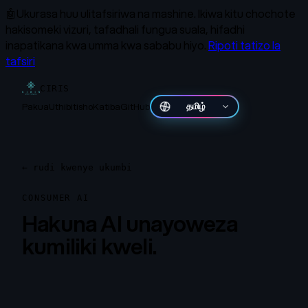
🤖
Ukurasa huu ulitafsiriwa na mashine.
Ikiwa kitu chochote
hakisomeki vizuri, tafadhali fungua suala, hifadhi
inapatikana kwa umma kwa sababu hiyo.
Ripoti tatizo la
tafsiri
CIRIS
Pakua
Uthibitisho
Katiba
GitHub
தமிழ்
←
rudi kwenye ukumbi
CONSUMER AI
Hakuna AI unayoweza
kumiliki kweli.