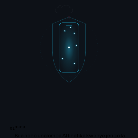
HOFU
01
Kila neno unalompa AI linafika kwenye jengo la