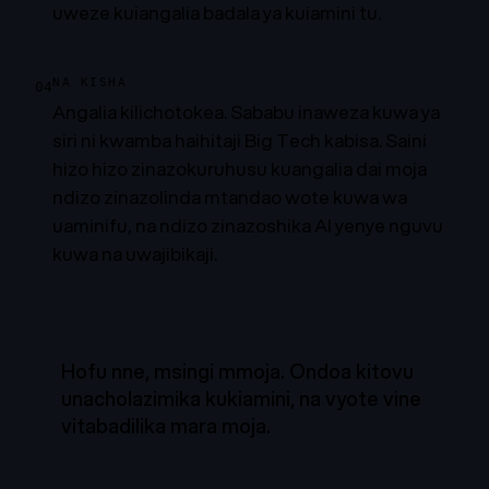
uweze kuiangalia badala ya kuiamini tu.
NA KISHA
04
Angalia kilichotokea. Sababu inaweza kuwa ya
siri ni kwamba haihitaji Big Tech kabisa. Saini
hizo hizo zinazokuruhusu kuangalia dai moja
ndizo zinazolinda mtandao wote kuwa wa
uaminifu, na ndizo zinazoshika AI yenye nguvu
kuwa na uwajibikaji.
Hofu nne, msingi mmoja. Ondoa kitovu
unacholazimika kukiamini, na vyote vine
vitabadilika mara moja.