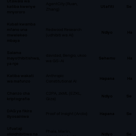
Utawala wa
AgentCity (Ruan,
katiba kwenye
Utafiti
Seh
Zhang)
mnyororo
Kubali kwamba
mfano una
Redwood Research
Ndiyo
Hap
mwelekeo
(udhibiti wa AI)
mbaya
Salama
davidad, Bengio, ukoo
inayothibitishwa,
Sehemu
Hap
wa GS-AI
ya nje
Katiba wakati
Anthropic
Hapana
Hap
wa mafunzo
Constitutional AI
Chanzo cha
C2PA, zkML (EZKL,
Ndiyo
Seh
kriptografia
Giza)
DAG ya fikira
Proof of Insight (Arclio)
Hapana
Seh
iliyosainiwa
Ufuataji
Phala, Marlin,
ulioidhibitiwa na
Ndiyo
Seh