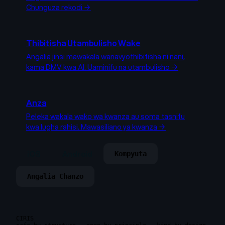
Chunguza rekodi →
Thibitisha Utambulisho Wake
Angalia jinsi mawakala wanavyothibitisha ni nani,
kama DMV kwa AI.
Uaminifu na utambulisho →
Anza
Peleka wakala wako wa kwanza au soma tasnifu
kwa lugha rahisi.
Mawasiliano ya kwanza →
iOS
Android
Kompyuta
Angalia Chanzo
CIRIS