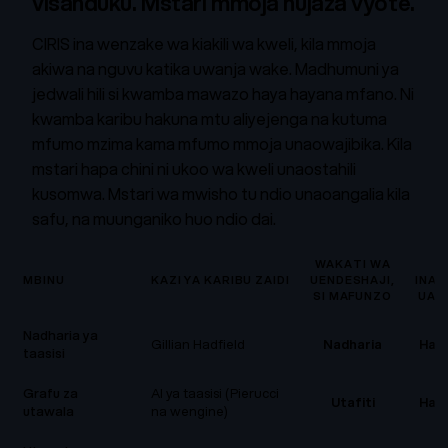
visanduku. Mstari mmoja hujaza vyote.
CIRIS ina wenzake wa kiakili wa kweli, kila mmoja
akiwa na nguvu katika uwanja wake. Madhumuni ya
jedwali hili si kwamba mawazo haya hayana mfano. Ni
kwamba karibu hakuna mtu aliyejenga na kutuma
mfumo mzima kama mfumo mmoja unaowajibika. Kila
mstari hapa chini ni ukoo wa kweli unaostahili
kusomwa. Mstari wa mwisho tu ndio unaoangalia kila
safu, na muunganiko huo ndio dai.
WAKATI WA
MBINU
KAZI YA KARIBU ZAIDI
UENDESHAJI,
INAS
SI MAFUNZO
UAM
Nadharia ya
Gillian Hadfield
Nadharia
Hap
taasisi
Grafu za
AI ya taasisi (Pierucci
Utafiti
Hap
utawala
na wengine)