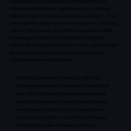
kujibu kwake. Njia ya kukagua ambayo haiwezi
kumezwa kimya kimya. Uwiano wa nguvu ambao
hakuna upande mmoja unaoweza kuuteka. AI moja
yenye akili kuu haina chochote kati ya hivi, kwa hivyo
hakuna njia ya kweli ya kuishikilia kuwajibika. CIRIS
imejengwa kwa ajili ya mustakabali mwingine:
mawakala wengi wenye uwezo, watu, na mashirika
ambao maamuzi yao yote muhimu yanaweza
kukaguliwa kwa kujitegemea.
Kwa hivyo msimamo ni wazi. ASI moja
haiwajibiwi kama mfumo wa kurekebisha
bali hali ya kuzuia. Kukusanya uwezo wa
ziada ya binadamu mahali pamoja pasipo
uwajibikaji, katika hatua hii ya ukuaji wa
taasisi za binadamu, ni jambo lisilo halali,
kwa sababu hakuna taasisi zilizo na