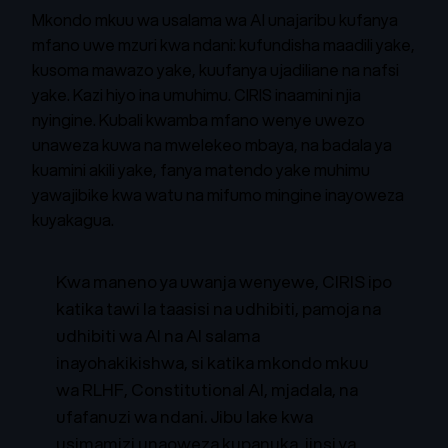
Mkondo mkuu wa usalama wa AI unajaribu kufanya
mfano uwe mzuri kwa ndani: kufundisha maadili yake,
kusoma mawazo yake, kuufanya ujadiliane na nafsi
yake. Kazi hiyo ina umuhimu. CIRIS inaamini njia
nyingine. Kubali kwamba mfano wenye uwezo
unaweza kuwa na mwelekeo mbaya, na badala ya
kuamini akili yake, fanya matendo yake muhimu
yawajibike kwa watu na mifumo mingine inayoweza
kuyakagua.
Kwa maneno ya uwanja wenyewe, CIRIS ipo
katika tawi la taasisi na udhibiti, pamoja na
udhibiti wa AI na AI salama
inayohakikishwa, si katika mkondo mkuu
wa RLHF, Constitutional AI, mjadala, na
ufafanuzi wa ndani. Jibu lake kwa
usimamizi unaoweza kupanuka, jinsi ya