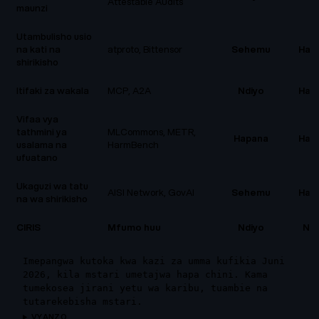
Attestable Audits
maunzi
Utambulisho usio
na kati na
atproto, Bittensor
Sehemu
Hap
shirikisho
Itifaki za wakala
MCP, A2A
Ndiyo
Hap
Vifaa vya
tathmini ya
MLCommons, METR,
Hapana
Hap
usalama na
HarmBench
ufuatano
Ukaguzi wa tatu
AISI Network, GovAI
Sehemu
Hap
na wa shirikisho
CIRIS
Mfumo huu
Ndiyo
Ndi
Imepangwa kutoka kwa kazi za umma kufikia Juni
2026, kila mstari umetajwa hapa chini. Kama
tumekosea jirani yetu wa karibu, tuambie na
tutarekebisha mstari.
VYANZO