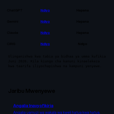
ChatGPT
Ndiyo
Hapana
Gemini
Ndiyo
Hapana
Claude
Ndiyo
Hapana
CIRIS
Ndiyo
Ndiyo
Ulinganishwa kwa tabia ya bidhaa ya umma kufikia
Juni 2026. Kila kiungo cha kanuni kinaelekeza
kwa taarifa iliyochapishwa na kampuni yenyewe.
Jaribu Mwenyewe
Angalia Inavyofikiria
Angalia uamuzi wa wakala wa kweli hatua kwa hatua.