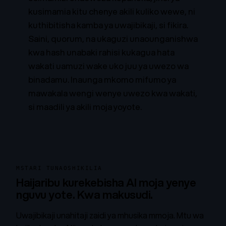
kusimamia kitu chenye akili kuliko wewe, ni
kuthibitisha kamba ya uwajibikaji, si fikira.
Saini, quorum, na ukaguzi unaounganishwa
kwa hash unabaki rahisi kukagua hata
wakati uamuzi wake uko juu ya uwezo wa
binadamu. Inaunga mkomo mifumo ya
mawakala wengi wenye uwezo kwa wakati,
si maadili ya akili moja yoyote.
MSTARI TUNAOSHIKILIA
Haijaribu kurekebisha AI moja yenye
nguvu yote. Kwa makusudi.
Uwajibikaji unahitaji zaidi ya mhusika mmoja. Mtu wa