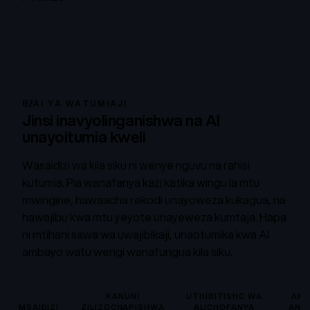
02
AI YA WATUMIAJI
Jinsi inavyolinganishwa na AI
unayoitumia kweli
Wasaidizi wa kila siku ni wenye nguvu na rahisi
kutumia. Pia wanafanya kazi katika wingu la mtu
mwingine, hawaacha rekodi unayoweza kukagua, na
hawajibu kwa mtu yeyote unayeweza kumtaja. Hapa
ni mtihani sawa wa uwajibikaji, unaotumika kwa AI
ambayo watu wengi wanafungua kila siku.
KANUNI
UTHIBITISHO WA
ANA
MSAIDIZI
ZILIZOCHAPISHWA
ALICHOFANYA
ANA