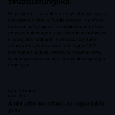
zinazouizunguka.
Kuna njia mbili za kweli za kufanya AI yenye nguvu
iwe salama. Moja ni kufundisha maadili ya mfano
hadi uamini. Nyingine ni kukubali kwamba mfano
unaweza kukosea, na kuhakikisha kinachofanywa
kinawajibika, hadharani, kwa watu na mifumo
ambayo mtu yeyote anaweza kukagua. CIRIS
inachagua njia ya pili. Hapa kuna mandhari yote,
iliyopangwa kwa uaminifu, na mahali tunapoingia
ndani yake.
01
ULINGANIFU
NJIA MBILI
Amini uzito wa mfano, au kagua tabia
yake