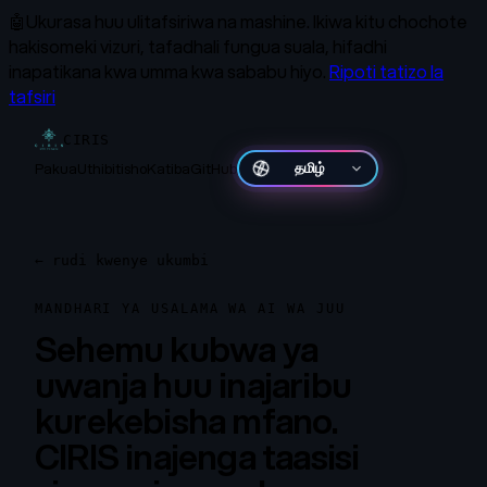
🤖
Ukurasa huu ulitafsiriwa na mashine.
Ikiwa kitu chochote
hakisomeki vizuri, tafadhali fungua suala, hifadhi
inapatikana kwa umma kwa sababu hiyo.
Ripoti tatizo la
tafsiri
CIRIS
Pakua
Uthibitisho
Katiba
GitHub
తెలుగు
←
rudi kwenye ukumbi
MANDHARI YA USALAMA WA AI WA JUU
Sehemu kubwa ya
uwanja huu inajaribu
kurekebisha mfano.
CIRIS inajenga taasisi