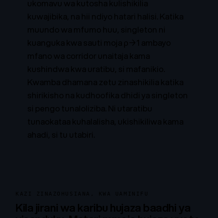
ukomavu wa kutosha kulishikilia
kuwajibika, na hii ndiyo hatari halisi. Katika
muundo wa mfumo huu, singleton ni
kuanguka kwa sauti moja ρ→1 ambayo
mfano wa corridor unaitaja kama
kushindwa kwa uratibu, si mafanikio.
Kwamba dhamana zetu zinashikilia katika
shirikisho na kudhoofika dhidi ya singleton
si pengo tunaloliziba. Ni utaratibu
tunaokataa kuhalalisha, ukishikiliwa kama
ahadi, si tu utabiri.
KAZI ZINAZOHUSIANA, KWA UAMINIFU
Kila jirani wa karibu hujaza baadhi ya